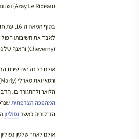
(Azay Le Rideau) ושנונסו (Chenonceau).
(Cheverny) והאגף של גסטון מאורליאן (Gaston d’Orléans) בטירת בלואה (Blois).
ורסאי ואת מארלי (Marly) ש
הלואר ולהתגורר בו. הדב
המהפכה הצרפתית
שגרמה
הזרקורים כאשר
נפוליון
הדיח א
אולם לאחר שלטון נפוליון