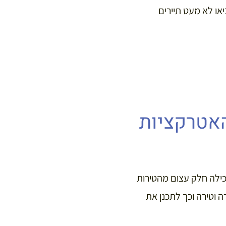
ע נשמרו במלוא קסמם. מסילות הרכבת שהונחו במהלך המאה ה-19 הביאו לא מעט תיירים
האטרקציות
מכילה חלק עצום מהטירות
 וטירה וכך לתכנן את