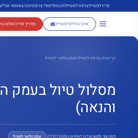
דלג
פריז למטייל
צרפת למטייל
תרבות
לימודי צרפתית
הרצאות
מי אני?
צ
תוכן
ארגז הכלים למטייל
מדריך פריז המלא בח
דף הבית
»
צרפת למטייל
»
עמק הלואר למטייל
והנאה)
מאת
צבי חזנוב
|
עודכן לאחרונה:
27/07/2026
|
עמק הלואר למטייל