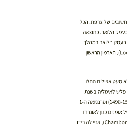
הפוליטיים החשובים של צרפת. הכל
לו היו בעמק הלואר. כתוצאה
 בעמק הלואר במהלך
אהבו במיוחד את טירת לוש (Loches), הארמון הראשון
טונו. בעקבות זאת לא מעט אצילים החלו
לבנות את הטירות שלהם לא רחוק מהעיר על מנת להימצע בקרבת המלך. בנו שארל ה-8 פלש לאיטליה בשנת
1494 והביא איתו חזרה את הרנסאנס האיטלקי. כתוצאה מכך בימי ממשיכיו לואי ה-12 (1498-1515) ופרנסואה ה-1
ל אומנים כגון לאונרדו
דה ווינצ’י הביא ליצירת כמה מהארמונות המפוארים ביותר בעמק הלואר ובהם שאמבור (Chambord), אזיי לה רידו