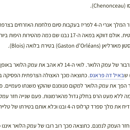
בסוף המאה ה-16, עת חזר המלך אנרי ה-4 לפריז בעקבות סיום מלחמת הא
לאבד את חשיבותו הפוליטית. אולם דווקא במאה ה-17 נבנו שם כמה מה
אולם כל זה היה שירת הברבור של עמק הלואר. לואי ה-14 לא אהב
באיל דה פראנס
. כתוצאה מכך האצולה הצרפתית הפסיקה ב
ר הפך את עמק הלואר למקום מנומנם שהוקץ משנתו פעמיים. פ
 ללא מעט הרס בחלק גדול מהארמונות. פעם שנייה חזר עמק 
ת מלך ספרד קרלוס ה-4 ובנו וכלא אותם בטירתו של טלייראן וולנסיי (Valençay).
 חזר העמק לנמנם. כתוצאה מכך רוב רובו של עמק הלואר איננו 