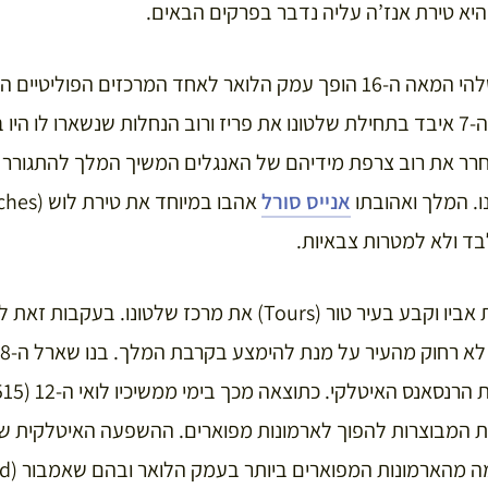
יא טירת אנז’ה עליה נדבר בפרקים הבאים.
החל מהמאה ה-15 ועד שלהי המאה ה-16 הופך עמק הלואר לאחד המרכזים 
החל מכך שהמלך שארל ה-7 איבד בתחילת שלטונו את פריז ורוב הנחלות שנשארו 
רר את רוב צרפת מידיהם של האנגלים המשיך המלך להתגורר
. המלך ואהובתו
אנייס סורל
ד ולא למטרות צבאיות.
לואי ה-11 המשיך במסורת אביו וקבע בעיר טור (Tours) את מרכז של
חלו הטירות המבוצרות להפוך לארמונות מפוארים. ההשפעה האיטלקית ש