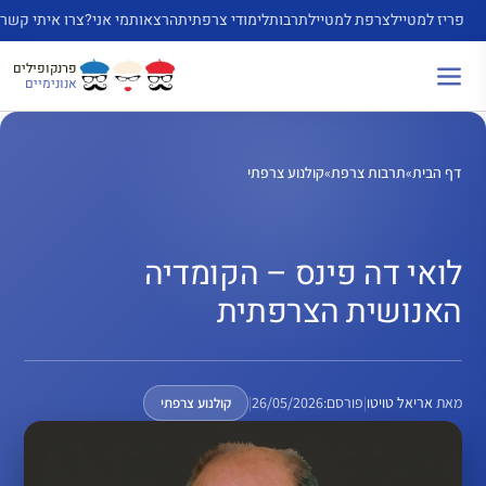
דלג
פריז למטייל
צרפת למטייל
תרבות
לימודי צרפתית
הרצאות
מי אני?
צרו איתי קשר
תוכן
פרנקופילים
אנונימיים
דף הבית
»
תרבות צרפת
»
קולנוע צרפתי
לואי דה פינס – הקומדיה
האנושית הצרפתית
מאת
אריאל טויטו
|
פורסם:
26/05/2026
|
קולנוע צרפתי