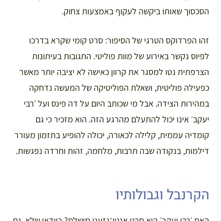
הסכסוך שאותו ביקשה לעקוף באמצעות צחוק.
זהו הפרדוקס הטרגי של הסיפור: סרט קומי שקרא בדרכו
לפיוס נקשר באירוע של מוות פוליטי. התגובות בעיתונות
הצרפתית נטו למסגר את קרוון כאישה לא יציבה יותר מאשר
כפעילה פוליטית, ושאלת הפוליטיקה של המעשה נדחקה
במהירות הצידה. אבל מי שכותב היום על דה פינס ועל ׳רבי
יעקב׳ אינו יכול להתעלם מהרגע הזה. הוא מזכיר כי גם
קומדיה עממית, קלילה לכאורה, יכולה להופיע בתזמון מעורר
דילמות, בנקודה שבה תרבות, מלחמה, זהות וחרדה נפגשות.
הקרנבל וגבולותיו
האם ׳רבי יעקב׳ הוא סרט אנטי־גזעני מושלם? בוודאי שלא. גם