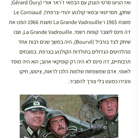
ואז הגיעו סרטי הענק עם הבמאי ז׳ראר אורי (Gérard Oury;
שחקן, תסריטאי ובמאי קולנוע יהודי-צרפתי). Le Corniaud
משנת 1965 ו־La Grande Vadrouille משנת 1966 הפכו את
דה פינס לשובר קופות רשמי. La Grande Vadrouille, שבו
שיחק לצד בורביל (Bourvil), היה במשך שנים רבות אחד
מהלהיטים הגדולים בתולדות הקולנוע בצרפת. במונחים
תרבותיים, דה פינס לא היה רק קומיקאי אהוב; הוא היה מוסד
לאומי. אדם שמשפחות שלמות הלכו לראות, ציטטו, חיקו
והכירו כמעט בלי צורך להסביר.