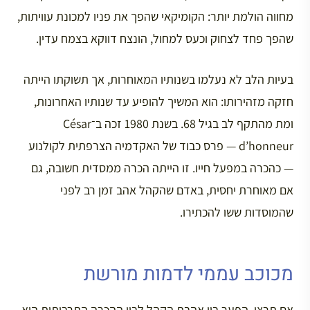
מחווה הולמת יותר: הקומיקאי שהפך את פניו למכונת עוויתות,
שהפך פחד לצחוק וכעס למחול, הונצח דווקא בצמח עדין.
בעיות הלב לא נעלמו בשנותיו המאוחרות, אך תשוקתו הייתה
חזקה מזהירותו: הוא המשיך להופיע עד שנותיו האחרונות,
ומת מהתקף לב בגיל 68. בשנת 1980 זכה ב־César
d’honneur — פרס כבוד של האקדמיה הצרפתית לקולנוע
— כהכרה במפעל חייו. זו הייתה הכרה ממסדית חשובה, גם
אם מאוחרת יחסית, באדם שהקהל אהב זמן רב לפני
שהמוסדות ששו להכתירו.
מכוכב עממי לדמות מורשת
אם תרצו, הפער בין אהבת הקהל לבין ההכרה התרבותית הוא