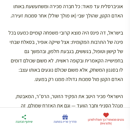
אוניברסלית עד מאוד: כל חברה מכירה ומשתעשעת באותו
האדם הקטן, שהולך שבי (או מולך שולל) אחר סמכות זעירה.
בישראל, דה פינס היה מוצא קרובי משפחה קומיים כמעט בכל
פינה של התרבות המקומית: אצל שייקה אופיר, בסאלח שבתי
של קישון וטופול, בגששים, בגבעת חלפון, ובהמשך גם
בחמישייה הקאמרית ובקופה ראשית. לא משום שכולם דומים
לו בסגנון המשחק, אלא משום שכולם נוגעים באותו עצב:
האדם הקטן מול סמכות גדולה ממנו רק במעט.
הישראלי מכיר היטב את הפקיד הזוטר, הרס״ר, המאבטח,
מנהל הסניף וחבר הוועד — וגם את האזרח שמולם, זה
שמתכווץ מול חותמת, מתבלבל מול טופס או מתפעל מאדם
ארגז הכלים שלי
נהנים מהאתר? כך תוכלו לפרגן
מדריך פריז
דברו
מדריך פריז במתנה
שיתוף הכתבה
שזה עתה קיבל תג. דה פינס מצחיק משום שהוא מגלה
(ולהרוויח)
לטיול בצרפת
במתנה
איתי בווטסאפ