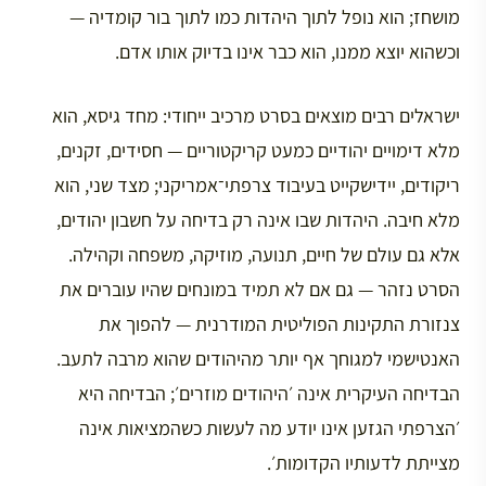
מושחז; הוא נופל לתוך היהדות כמו לתוך בור קומדיה —
וכשהוא יוצא ממנו, הוא כבר אינו בדיוק אותו אדם.
ישראלים רבים מוצאים בסרט מרכיב ייחודי: מחד גיסא, הוא
מלא דימויים יהודיים כמעט קריקטוריים — חסידים, זקנים,
ריקודים, יידישקייט בעיבוד צרפתי־אמריקני; מצד שני, הוא
מלא חיבה. היהדות שבו אינה רק בדיחה על חשבון יהודים,
אלא גם עולם של חיים, תנועה, מוזיקה, משפחה וקהילה.
הסרט נזהר — גם אם לא תמיד במונחים שהיו עוברים את
צנזורת התקינות הפוליטית המודרנית — להפוך את
האנטישמי למגוחך אף יותר מהיהודים שהוא מרבה לתעב.
הבדיחה העיקרית אינה ׳היהודים מוזרים׳; הבדיחה היא
׳הצרפתי הגזען אינו יודע מה לעשות כשהמציאות אינה
מצייתת לדעותיו הקדומות׳.