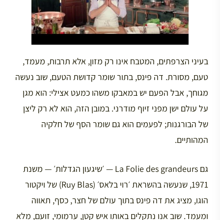
בעיני הצרפתים, המטבח אינו רק מזון, אלא תרבות, מעמד,
טעם, מסורת. דה פינס, בתור שומר קדושת הטעם, שוב נעשה
מגוחך, אבל הפעם יש במאבקו משהו כמעט אצילי: הוא מגן
על עולם ישן מפני זיוף מודרני. במובן הזה, הוא לא רק ליצן
של הבורגנות; לפעמים הוא גם שומר הסף של חלקיה
המהותיים.
גם La Folie des grandeurs — ׳שיגעון הגדלות׳ — משנת
1971, שנעשה בהשראת ׳רוי בלאס׳ (Ruy Blas) של ויקטור
הוגו, מציג את דה פינס בתוך עולם של חצר, כסף, תאווה
ומעמד. שוב אנו נתקלים באותו איש קטן, ערמומי, זועם, מלא