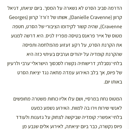
הדרמה סביב הסרט לא נשארה על המסך. ביום יציאתו, דניאל
קרוון (Danielle Cravenne), אשתו של ז׳ורז׳ קרוון (Georges
Cravenne), שהיה קשור לקידומו הציבורי של הסרט, חטפה
מטוס של אייר פראנס בטיסה מפריז לניס. היא דרשה למנוע
את הקרנת הסרט, על רקע זעזוע מהמלחמה ותפיסה
שהקרנת קומדיה על יהודים וערבים בעיתוי כזה היא
בלתי־נסבלת; דרישותיה נקשרו לסכסוך הישראלי־ערבי ולרעיון
של פיוס, אך בלב האירוע עמדה מחאה נגד יציאת הסרט
באותו יום.
המטוס נחת במרסיי, ושם עלו אליו כוחות משטרה מחופשים
לאנשי שירות וירו בה למוות. האירוע נשמע כמעט
בלתי־אפשרי: קומדיה שביקשה לצחוק על גזענות ולעודד
פיוס נקשרה, כבר ביום יציאתה, לאירוע אלים שנבע מן