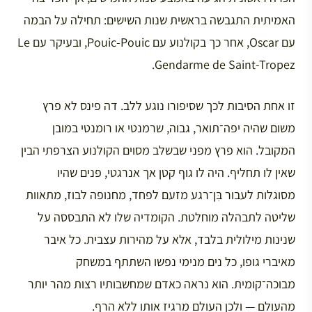
האמיתית התגבשה בראשית שנות השישים: תחילה על הבמה
עם Oscar, אחר כך בקולנוע עם Pouic-Pouic, ובעיקר עם Le
Gendarme de Saint-Tropez.
זו אחת הסיבות לכך שסיפורו נוגע ללב. דה פינס לא פרץ
משום שהיה יפה־תואר, גבוה, שרמנטי או רומנטי במובן
המקובל. הוא פרץ מפני שבשלב מסוים הקולנוע הצרפתי הבין
שאין לו תחליף. היה לו גוף קטן אך אנרגטי, פנים שהיו
מסוגלות לעבור בִּן־רגע מזעם לפחד, מחנופה לבוז, מתאוות
שליטה לתבהלה מוחלטת. הקומדיה שלו לא התבססה על
שנינות מילולית בלבד, אלא על מהירות עצבית. כל איבר
מאיברי גופו, כל נים מנימי נפשו השתתף במשחק
מבוכה־קומית. הוא נראה כאדם שמחשבותיו רצות מהר יותר
מהעולם — ולכן העולם מרגיז אותו ללא הרף.