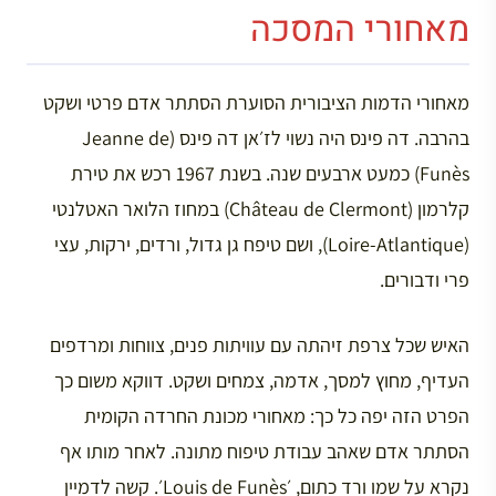
מאחורי המסכה
מאחורי הדמות הציבורית הסוערת הסתתר אדם פרטי ושקט
בהרבה. דה פינס היה נשוי לז׳אן דה פינס (Jeanne de
Funès) כמעט ארבעים שנה. בשנת 1967 רכש את טירת
קלרמון (Château de Clermont) במחוז הלואר האטלנטי
(Loire-Atlantique), ושם טיפח גן גדול, ורדים, ירקות, עצי
פרי ודבורים.
האיש שכל צרפת זיהתה עם עוויתות פנים, צווחות ומרדפים
העדיף, מחוץ למסך, אדמה, צמחים ושקט. דווקא משום כך
הפרט הזה יפה כל כך: מאחורי מכונת החרדה הקומית
הסתתר אדם שאהב עבודת טיפוח מתונה. לאחר מותו אף
נקרא על שמו ורד כתום, ׳Louis de Funès׳. קשה לדמיין