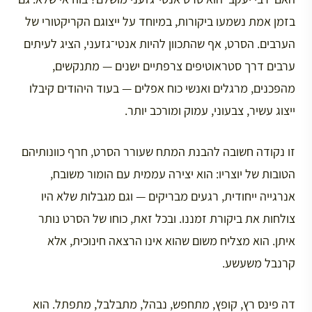
בזמן אמת נשמעו ביקורות, במיוחד על ייצוגם הקריקטורי של
הערבים. הסרט, אף שהתכוון להיות אנטי־גזעני, הציג לעיתים
ערבים דרך סטראוטיפים צרפתיים ישנים — מתנקשים,
מהפכנים, מרגלים ואנשי כוח אפלים — בעוד היהודים קיבלו
ייצוג עשיר, צבעוני, עמוק ומורכב יותר.
זו נקודה חשובה להבנת המתח שעורר הסרט, חרף כוונותיהם
הטובות של יוצריו: הוא יצירה עממית עם הומור משובח,
אנרגייה ייחודית, רגעים מבריקים — וגם מגבלות שלא היו
צולחות את ביקורת זמננו. ובכל זאת, כוחו של הסרט נותר
איתן. הוא מצליח משום שהוא אינו הרצאה חינוכית, אלא
קרנבל משעשע.
דה פינס רץ, קופץ, מתחפש, נבהל, מתבלבל, מתפתל. הוא