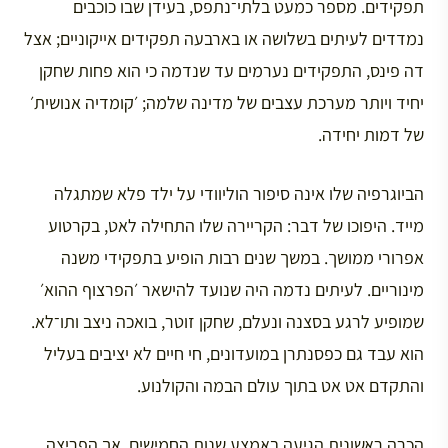
תפקידים. מספר כמעט בלתי־נתפס, בעידן שבו כוכבים
נמדדים לעיתים בשלושה או בארבעה תפקידים אייקוניים; אצל
דה פינס, התפקידים נערמים עד שנדמה כי הוא פחות שחקן
יחיד ויותר מערכת עצבים של מדינה שלמה; ׳קומדיה אנושית׳
של דמות יחידה.
הביוגרפיה שלו אינה סיפור הוליוודי על ילד פלא שמתגלה
מייד. היפוכו של דבר: הקריירה שלו התחילה לאט, בקרטוע
אפרורי ממושך. במשך שנים רבות הופיע בתפקידי משנה
מינוריים. לעיתים נדמה היה שנועד להישאר ׳הפרצוף ההוא׳
שמופיע לרגע בסצנה ונעלם, שחקן זוטר, בואכה ניצב ותו־לא.
הוא עבד גם כפסנתרן במועדונים, חי חיים לא יציבים בעליל
והתקדם אט אט בתוך עולם הבמה והקולנוע.
הכרה ראשונית הגיעה באמצע שנות החמישים, אך הפריצה