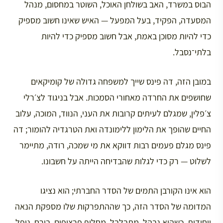
הבוס במשרד, האב בשולחן האוכל, השוטר במחסום, מנהל
המסעדה, הפקיד, בעל המפעל — האיש שאינו חשוב מספיק
כדי להיות מסוכן באמת, אבל חשוב מספיק כדי להיות
בלתי־נסבל.
במובן הזה, דה פינס שייך למשפחה גדולה של קומיקאים
שחושפים את החרדה מאחורי הסמכות. אבל בניגוד לצ׳רלי
צ׳פלין, שמגלם לעיתים קרובות את העני, הנווד, המוכה, עלוב
החיים שהופך את הלימון ללימונדה ואת הטרגדיה להומור; דה
פינס מגלם פעמים רבות דווקא את מי שמכה, רודה, מתיימר
לשלוט — רק כדי לגלות שהבדיחה הייתה על חשבונו.
הוא אינו הקורבן התמים של הסדר החברתי; הוא נציגו
המדומה של הסדר הזה, כך שההתפרקות שלו מספקת הנאה
ייחודית. כשהוא נבהל, מתבלבל, מחליף פרצופים, בורח, נופל