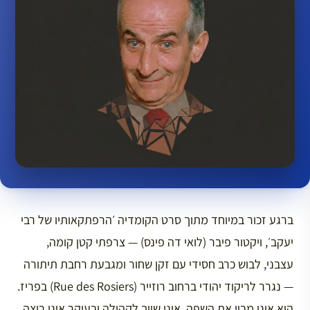
ברגע זכור במיוחד מתוך סרט הקומדיה ׳הרפתקאותיו של רבי
יעקב׳, ויקטור פיבר (לואי דה פינס) — צרפתי קטן קומה,
עצבני, לבוש כרב חסידי עם זקן שחור ומגבעת רחבת תיתורה
— נגרר לריקוד יהודי ברחוב רוזייר (Rue des Rosiers) בפריז.
הוא אינו מבין את השפה, אינו שייך לקהילה ובעיקר אינו רוצה