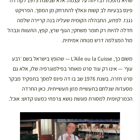
שהיא נהפכת לבדיחה על עצמה. אלא שבשנת 1975 לקה דה
פינס בבעיות לב קשות ונאלץ להתרחק מן המסך. הפרויקט
נגנז. לפתע, התבהלה הקומית שעליה בנה קריירה שלמה
חדלה להיות רק חומר משחקי; הגוף שרץ, קפץ, התעוות ונבהל
מול המצלמה דרש מנוחה אמיתית.
משום כך, L’Aile ou la Cuisse — שהופץ בישראל בשם ׳רבע
עוף׳ — אינו רק עוד סרט מאוחר בפילמוגרפיה שלו, אלא גם
סרט חזרה. בשנת 1976 שב בו דה פינס למסך בתפקיד מבקר
מסעדות שנלחם בתעשיית מזון תעשייתית. כאן החרדה
הכמו־קיומית למסורת פוגשת נושא צרפתי כמעט קדוש: אוכל.