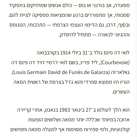
מסעדה, אב בורגני או בוס — כולם אנשים שמחזיקים בתפקיד
סמכותי, אך מתפוררים ברגע שהמציאות מפסיקה לציית להם.
ובסוף, דרכו, גם הדימוי העצמי הצרפתי — התרבותי, המנומס
וההגיוני לכאורה — מתחיל להיסדק.
לואי דה פינס נולד ב־31 ביולי 1914 בקורבבואה
(Courbevoie), ליד פריז, בשם לואי ז׳רמיי דויד דה פינס דה
גאלארזה (Louis Germain David de Funès de Galarza).
הוריו היו ממוצא ספרדי והוא גדל בצרפת של ראשית המאה
העשרים.
הוא הלך לעולמו ב־27 בינואר 1983 בנאנט, אחרי קריירה
ארוכה במיוחד שכללה יותר ממאה ושלושים הופעות
קולנועיות, ולפי ספירות מסוימות אף למעלה ממאה וחמישים