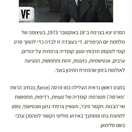
הסרט יצא בצרפת ב־18 באוקטובר 1973, בעיצומה של
מלחמת יום הכיפורים. די בעובדה זו לבדה כדי להפוך סרט
קומי לטקסט תרבותי טעון: קומדיה צרפתית על יהודים,
ערבים, אנטישמיות, גזענות, זהות ותחפושת, המגיעה
לאולמות בזמן שהמזרח התיכון בוער.
במבט ראשון נראית העלילה כמו פרסה (farce; בכתיב הרווח:
׳פארסה׳) מטורפת: קומדיה של טעויות, רדיפות, תחפושות
ואי־הבנות. ויקטור פיבר, תעשיין צרפתי גזען ואנטישמי, נוסע
לחתונת בתו ומסתבך באירוע פוליטי הקשור למהפכן ערבי
בשם סלימאן.