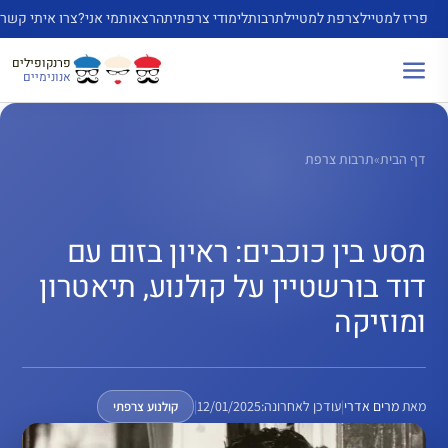
דלג
פריז למטייל
צרפת למטייל
תרבות
לימודי צרפתית
הרצאות
מי אני?
צרו איתי קשר
תוכן
פרנקופילים
אנונימיים
דף הבית
»
תרבות צרפת
מסע בין כוכבים: ראיון בזום עם
דוד בורשטיין על קולנוע, תיאטרון
ומוזיקה
מאת
מרים אדרי
|
עודכן לאחרונה:
12/01/2025
|
קולנוע צרפתי