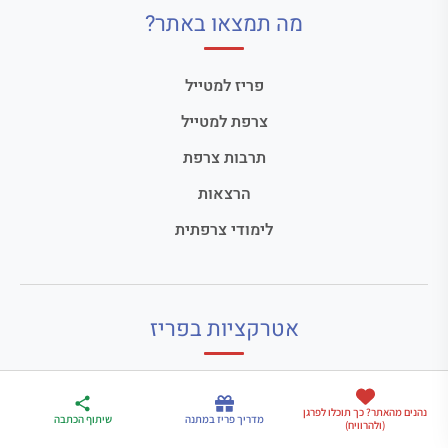
מה תמצאו באתר?
פריז למטייל
צרפת למטייל
תרבות צרפת
הרצאות
לימודי צרפתית
אטרקציות בפריז
מגדל אייפל
ארגז הכלים שלי
נהנים מהאתר? כך תוכלו לפרגן
מדריך פריז
דברו
מדריך פריז במתנה
שיתוף הכתבה
דיסנילנד פריז
(ולהרוויח)
לטיול בצרפת
במתנה
איתי בווטסאפ