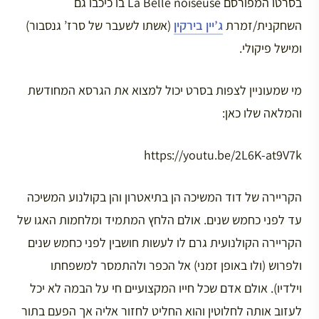
בסרטו המפורסם La Belle noiseuse בו כיכבו גם
השחקנית/זמרת
ג’יין בירקין
(אשתו לשעבר של סרז’ גנסבור)
ומישל פיקולי.
מי שמעוניין לצפות בסרט יכול למצוא את הגרסא המחודשת
והמלאה שלו כאן:
https://youtu.be/2L6K-at9V7k
הקריירה של דוד המשיכה הן בתיאטרון והן בקולנוע המשיכה
עד לפני כחמש שנים. אולם הלחץ המתמיד ומלחמות האגו של
הקריירה הקולנועית גרם לו לעשות חושבין לפני כחמש שנים
ולפרוש (ולו באופן זמני) אל הכפר ולהתמסר למשפחתו
וילדיו). אולם אדם שכל חייו המקצועיים חי על הבמה לא יכל
לעזוב אותה לחלוטין והוא החליט לחזור אליה אך הפעם בתור