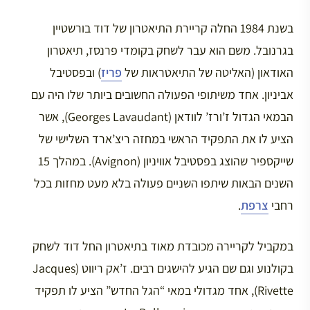
בשנת 1984 החלה קריירת התיאטרון של דוד בורשטיין
בגרנובל. משם הוא עבר לשחק בקומדי פרנסז, תיאטרון
האודאון (האליטה של התיאטראות של
פריז
) ובפסטיבל
אביניון. אחד משיתופי הפעולה החשובים ביותר שלו היה עם
הבמאי הגדול ז’ורז’ לוודאן (Georges Lavaudant), אשר
הציע לו את התפקיד הראשי במחזה ריצ’ארד השלישי של
שייקספיר שהוצג בפסטיבל אוויניון (Avignon). במהלך 15
השנים הבאות שיתפו השניים פעולה בלא מעט מחזות בכל
רחבי
צרפת
.
במקביל לקריירה מכובדת מאוד בתיאטרון החל דוד לשחק
בקולנוע וגם שם הגיע להישגים רבים. ז’אק ריווט (Jacques
Rivette), אחד מגדולי במאי “הגל החדש” הציע לו תפקיד