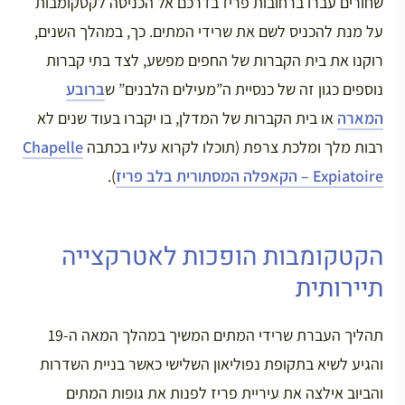
שחורים עברו ברחובות פריז בדרכם אל הכניסה לקטקומבות
על מנת להכניס לשם את שרידי המתים. כך, במהלך השנים,
רוקנו את בית הקברות של החפים מפשע, לצד בתי קברות
נוספים כגון זה של כנסיית ה”מעילים הלבנים” ש
ברובע
המארה
או בית הקברות של המדלן, בו יקברו בעוד שנים לא
רבות מלך ומלכת צרפת (תוכלו לקרוא עליו בכתבה
Chapelle
Expiatoire – הקאפלה המסתורית בלב פריז
).
הקטקומבות הופכות לאטרקצייה
תיירותית
תהליך העברת שרידי המתים המשיך במהלך המאה ה-19
והגיע לשיא בתקופת נפוליאון השלישי כאשר בניית השדרות
והביוב אילצה את עיריית פריז לפנות את גופות המתים