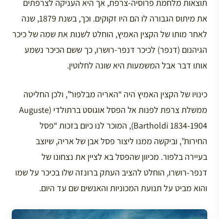
תוצאות מלחמת פרוסיה-צרפת, אך היא העניקה לצרפתים
את מיתוס הגבורה לו הם היו זקוקים. וכך, בשנת 1879, שנה
לאחר מותו של הקצין האמיץ, הוחלט לשנות את שמה של כיכר
הגיהנום (דנפר) לכיכר דנפר-רושרו, כך ששם הכיכר נשמע
אותו דבר אבל המשמעות היא שונה לחלוטין.
כינויו של הקצין האמיץ היה “האריה מבלפור”, ולכן החליטה
ממשלת צרפת לפנות אל הפסל אוגוסט ברתולדי (Auguste
Bartholdi 1834-1904), המוכר לנו כיום בזכות “פסל
החירות”, וביקשה ממנו ליצור פסל אבן של אריה, שיוצב
בעיירה בלפור. מכיוון שהפסל בא לציין את נצחונו של
דנפר-רושרו, הוחלט להציב העתק ברונזה שלו בכיכר על שמו
והוא מביט על תנועת המכוניות והאנשים שם עד היום.