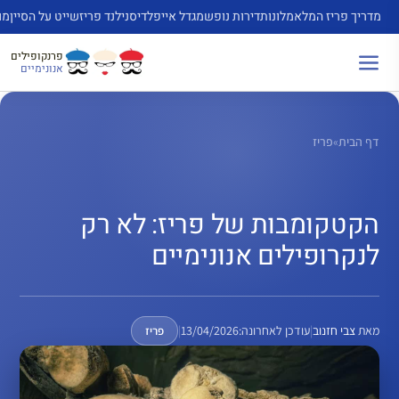
דלג
מדריך פריז המלא
מלונות
דירות נופש
מגדל אייפל
דיסנילנד פריז
שייט על הסיין
מו
תוכן
פרנקופילים
אנונימיים
דף הבית
»
פריז
הקטקומבות של פריז: לא רק
לנקרופילים אנונימיים
מאת
צבי חזנוב
|
עודכן לאחרונה:
13/04/2026
|
פריז