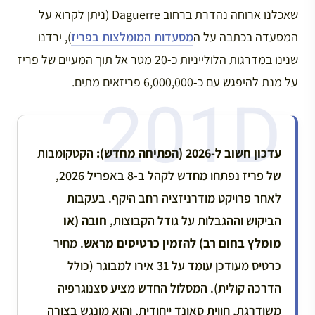
שאכלנו ארוחה נהדרת ברחוב Daguerre (ניתן לקרוא על
המסעדה בכתבה על ה
מסעדות המומלצות בפריז
), ירדנו
שנינו במדרגות הלולייניות כ-20 מטר אל תוך המעיים של פריז
על מנת להיפגש עם כ-6,000,000 פריזאים מתים.
עדכון חשוב ל-2026 (הפתיחה מחדש):
הקטקומבות
של פריז נפתחו מחדש לקהל ב-8 באפריל 2026,
לאחר פרויקט מודרניזציה רחב היקף. בעקבות
הביקוש וההגבלות על גודל הקבוצות,
חובה (או
מומלץ בחום רב) להזמין כרטיסים מראש
. מחיר
כרטיס מעודכן עומד על 31 אירו למבוגר (כולל
הדרכה קולית). המסלול החדש מציע סצנוגרפיה
משודרגת, חווית סאונד ייחודית, והוא מונגש בצורה