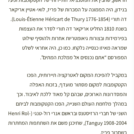
בנידון, היה הממונה על המכרות של פריז, לואי-אטיין אריקאר
דה תורי (Louis-Étienne Héricart de Thury 1776-1854).
בשנת 1810 החליט אריקאר דה תורי לסדר את העצמות
בפירמידות ובצורות גיאומטריות אחרות ולהוסיף שילוט
שמראה מאיזו כנסייה נלקחו. כמו כן, היה אחראי לשלט
המפורסם “אתם נכנסים אל ממלכת המתים”.
במקביל להפיכת המקום לאטרקציה תיירותית, הפכו
הקטקומבות למקום מסתור מועדף, בזכות האפלה
והמסדרונות הארוכים, שבהם קל מאוד ללכת לאיבוד. וכך
במהלך מלחמת העולם השנייה, הפכו הקטקומבות לביתם
השני של חברי הרזיסטנס ובראשם אנרי רול-טנגי (Henri Rol-
Tanguy 1908-2004), שתיכנן משם את השתתפות המחתרות
בשחרור פריז.