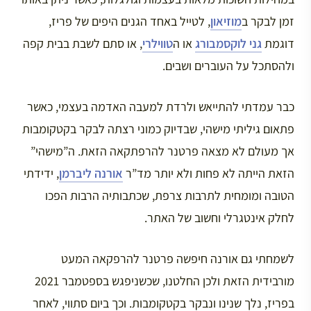
זמן לבקר ב
מוזיאון
, לטייל באחד הגנים היפים של פריז,
דוגמת
גני לוקסמבורג
או ה
טווילרי
, או סתם לשבת בבית קפה
ולהסתכל על העוברים ושבים.
כבר עמדתי להתייאש ולרדת למעבה האדמה בעצמי, כאשר
פתאום גיליתי מישהי, שבדיוק כמוני רצתה לבקר בקטקומבות
אך מעולם לא מצאה פרטנר להרפתקאה הזאת. ה”מישהי”
הזאת הייתה לא פחות ולא יותר מד”ר
אורנה ליברמן
, ידידתי
הטובה ומומחית לתרבות צרפת, שכתבותיה הרבות הפכו
לחלק אינטגרלי וחשוב של האתר.
לשמחתי גם אורנה חיפשה פרטנר להרפקאה המעט
מורבידית הזאת ולכן החלטנו, שכשניפגש בספטמבר 2021
בפריז, נלך שנינו ונבקר בקטקומבות. וכך ביום סתווי, לאחר