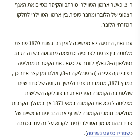
ה-3, כאשר ארמון הטווילרי מורחב והקיסר מסיים את האגף
הצפוני של הלובר ומחבר סופית בין ארמון הטווילרי לחלקו
המזרחי הלובר.
עם זאת, החגיגה לא ממשיכה לזמן רב. בשנת 1870 פורצת
מלחמה בין צרפת לפרוסיה וכתוצאה מתבוסה בשדה הקרב
נפוליאון ה-3 נאלץ לוותר על כסאו. את הקיסרות מחליפה
רפובליקה צעירה (הרפובליקה ה-3), אולם זמן קצר אחר כך,
במרץ 1871, מתמרדת פריז ולמשך תקופה של כחודשיים
שולטת בה הקומונה הפריזאית. הרפובליקה השלישית
מצליחה לדכא את הקומונה במאי 1871 אך במהלך הקרבות
מחליטים תומכי הקומונה לשרוף את הבניינים הראשיים של
פריז ובהם ארמון הטווילרי (ניתן לקרוא על זה עוד בכתבה
כ
שפריז כמעט נשרפה
).