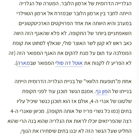
הגלרייה הדרומית של ארמון הלובר. המטרה של הגלריה
הייתה לחבר בין ארמון הלובר שבמזרח אל ארמון הטווילרי
במערב והיא היוותה את אחד הפרויקטים הארכיטקטוניים
השאפתניים ביותר של התקופה. לא פלא שהאגף הזה היווה
כאב ראש לא קטן לשר האוצר סולי, שנאלץ לסחוט את קופת
הממלכה עד תום על מנת להקים את האגף המפואר הזה (זה
לא הפריע לו לקנות את
אוטל דה סולי
המפואר שב
מארה
).
אחת מ”תופעות הלוואי” של בניית הגלריה הדרומית הייתה
בנייתו של ה
פון נף
. אמנם הגשר תוכנן עוד לפני תקופת
שלטונו של אנרי ה-4, אולם אז הוא תוכנן כגשר שיכיל עליו
בתים (כמו כל גשרי פריז של אותה תקופה). מכיוון שאנרי ה-4
רצה שהפריזאים יוכלו לראות את הגלריה שהוא בנה הרי שהוא
החליט שעל הגשר הזה לא יבנו בתים שיסתירו את הנוף,