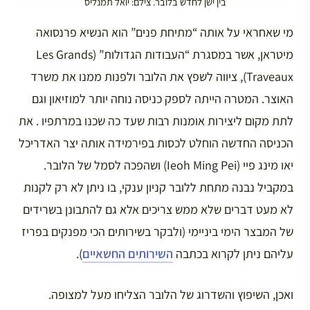
בין ישן לחדש בלובר. צילם: יואל תמנליס
מי שאחראי על אותה “מתיחת פנים” הוא הנשיא פרנסואה
מיטראן, אשר במסגרת “העבודות הגדולות” (Les Grands
Traveaux), ציווה לשפץ את הלובר ולפנות ממנו את משרד
האוצר. המטרה הייתה לספק כניסה נוחה יותר למוזיאון וגם
לתת מקום ליצירות אומנות רבות שעד כה שכנו במרתפיו . את
הכניסה החדשה הוחלט לכסות בפירמידה אותה יצר האדריכל
יאו מינג פיי (Ieoh Ming Pei) ושהפכה לסמל של הלובר.
במקביל נבנה מתחת ללובר קניון ענקי, בו ניתן לא רק לקנות
לא מעט דברים שלא ממש צריכים אלא גם להתבונן בשרידים
של המבצר הימי ביניימי (ולבקר בשירותים הכי מפנקים בפריז
עליהם ניתן לקרוא בכתבה
השירותים החשאיים
).
ואכן, השיפוץ והשדרוג של הלובר הצליחו מעל למצופה.