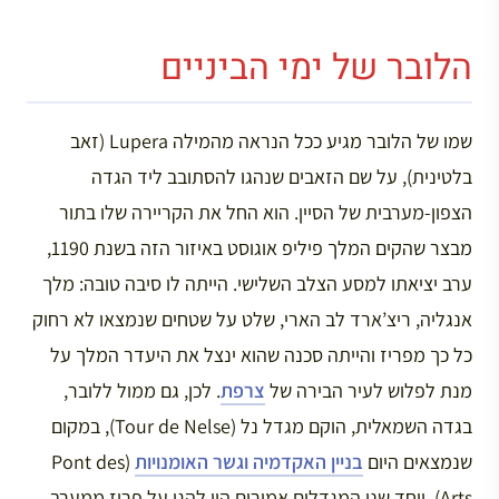
הלובר של ימי הביניים
שמו של הלובר מגיע ככל הנראה מהמילה Lupera (זאב
בלטינית), על שם הזאבים שנהגו להסתובב ליד הגדה
הצפון-מערבית של הסיין. הוא החל את הקריירה שלו בתור
מבצר שהקים המלך פיליפ אוגוסט באיזור הזה בשנת 1190,
ערב יציאתו למסע הצלב השלישי. הייתה לו סיבה טובה: מלך
אנגליה, ריצ’ארד לב הארי, שלט על שטחים שנמצאו לא רחוק
כל כך מפריז והייתה סכנה שהוא ינצל את היעדר המלך על
מנת לפלוש לעיר הבירה של
צרפת
. לכן, גם ממול ללובר,
בגדה השמאלית, הוקם מגדל נל (Tour de Nelse), במקום
שנמצאים היום
בניין האקדמיה וגשר האומנויות
(Pont des
Arts), ויחד שני המגדלים אמורים היו להגן על פריז ממערב.