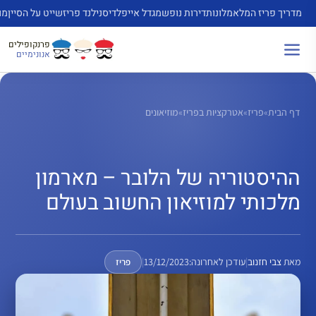
דלג
מדריך פריז המלא
מלונות
דירות נופש
מגדל אייפל
דיסנילנד פריז
שייט על הסיין
מו
תוכן
פרנקופילים
אנונימיים
דף הבית
»
פריז
»
אטרקציות בפריז
»
מוזיאונים
ההיסטוריה של הלובר – מארמון
מלכותי למוזיאון החשוב בעולם
מאת
צבי חזנוב
|
עודכן לאחרונה:
13/12/2023
|
פריז