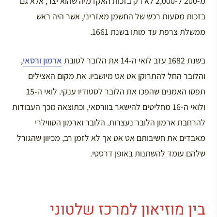
מ-200 ל-2,000 לא רק בזכות האקדמיה שהוא יצר, אלא גם
בזכות מסעות רכש של החשמן מאזריני, אשר היה ראש
ממשלת צרפת עד מותו בשנת 1661.
בשנת 1682 עזב לואי ה-14 את הלובר לטובת
ארמון ורסאי
,
והלובר החל להתרוקן אט אט מיושביו. את מקום האצילים
תפסו האמנים שהפכו את הלובר לסטודיו ענקי. לואי ה-15
ולואי ה-16 מחליטים להישאר בוורסאי, וכתוצאה מכך העבודות
להרחבת ארמון הלובר נעצרות. הלובר וארמון הטווילרי
מאבדים את חשיבותם אט אט אך לא לזמן רב, מכיוון שהגורל
שלהם עומד להשתנות באופן דרסטי.
בין מוזיאון למרכז שלטוני