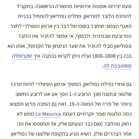
מעט יצירות אומנות אירופיות מהשורה הראשונה. במקביל
להפיכת הלובר למוזיאון, מחליט נפוליאון להתחיל בבניית
האגף הצפוני שיחבר בסופו של דבר בין ארמון הטווילרי לחצר
המרובעת שבמזרח. ולבסוף, אי אפשר להזכיר את הלובר
ונפוליאון מבלי להזכיר את שער הניצחון של הקרוסל, אותו הוא
בנה בין 1806-1808 ועליו ניתן לקרוא בכתבה
איך שקרוסלה
מסתובבת לה
.
גם אחרי נפילת נפוליאון, המשיך ארמון הטיוולרי להיות מרכז
שלטוני וכתוצה מכך הרובע ה-1 הפך אט אט לרובע החשוב
ביותר של פריז של המאה ה-19. זאת גם הסיבה מדוע תמצאו
כמה מלונות סופר יוקרתיים דוגמת
Le Meurice
ממש לא
רחוק מהלובר (ואם כבר הגעתם אליו, אל תפספסו את תה
אחר הצהריים שלו). השיא מגיע בתקופת שלטונו של נפוליאון