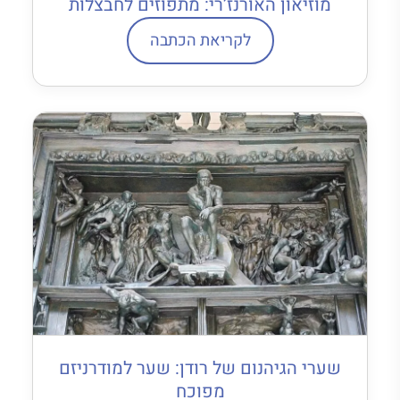
מוזיאון האורנז’רי: מתפוזים לחבצלות
לקריאת הכתבה
שערי הגיהנום של רודן: שער למודרניזם
מפוכח