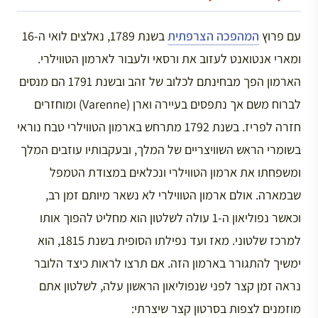
עם פרוץ
המהפכה הצרפתית
בשנת 1789, נאלצים לואי ה-16
ומארי אנטואנט לעזוב את ורסאי ולעבור לארמון הטווילרי.
הארמון הפך מבחינתם לכלוב של זהב ובשנת 1791 הם מנסים
לברוח משם אך נתפסים בעיירה וארן (Varenne) ומוחזרים
חזרה לפריז. בשנת 1792 מתרחש בארמון הטווילרי טבח נוראי
בשומרי הראש השוויצריים של המלך, ובעקבותיו עוזבים המלך
ומשפחתו את ארמון הטווילרי ונכלאים במצודת הטמפל
שבמארה. אולם ארמון הטווילרי לא נשאר מיותם זמן רב,
וכאשר נפוליאון ה-1 עולה לשלטון הוא מחליט להפוך אותו
למרכז שלטוני. מאז ועד נפילתו הסופית בשנת 1815, הוא
ימשיך להתגורר בארמון הזה. אם תרצו לראות כיצד הלובר
נראה זמן קצר לפני שנפוליאון הראשון עלה, לשלטון אתם
מוזמנים לצפות בסרטון קצר שיצרתי: