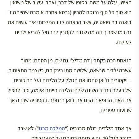
האישי, עלה על משהו בסופו של דבר, ואחרי עשור של נישואין
היא סוף כל סוף נכנסה להריון (גרסא אחרת אומרת שהייתה זו
דיאנה דה פואטייה, אשר הראתה לזוג המלכותי איך עושים את
זה כמו שצריך וזה מה שגרם לקתרין להתחיל להביא ילדים
לעולם).
הנאחס הכה בקתרין דה מדיצ’י גם שם, מן הסתם: מתוך
עשרה ילדים שנשאה, שלושה מתו בינקותם, כשצמד התאומות
– ויקטוריה וז’ואן סתמו את הגולל על הלידות ועל הביקורים
של בעלה בחדר השינה שלה: הלידה הייתה איומה, וכדי להציל
את האם, הרופאים הרגו את ז’ואן ברחמה. ויקטוריה שרדה אך
שבועות ספורים.
אף אחד מילדיה, זולת מרגריט (“
המלכה מרגו
“) לא שרד
מעבר לגיל 40, והיא חזתה במותם של כמעט כולם.