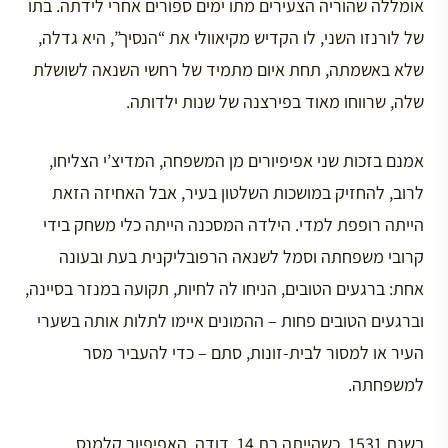
אומללה שהוריה הצעירים מתו ימים ספורים אחרי לידתה. בתו
של לורנזו השני, לו הקדיש מקיאוולי את “הנסיך”, היא גדלה,
שלא באשמתה, תחת איום מתמיד של רחשי השנאה לשושלת
שלה, שרווחו מאוד בפירצנה של שנות ילדותה.
אמנם בזכות שני אפיפיורים מן המשפחה, המדיצ’י הצליחו,
לרוב, להחזיק במושכות השלטון בעיר, אבל האחיזה הזאת
הייתה רופפת למדי. הילדה המסכנה הייתה כלי משחק בידי
קרובי משפחתה וסמל לשנאה הרפובליקנית בעת ובעונה
אחת: ברגעים הטובים, הניחו לה לחיות, תקועה במנזר בסיינה,
וברגעים הטובים פחות – ההמונים איימו לתלות אותה בשערי
העיר או למסור לבית-זונות, סתם – כדי להעביר מסר
למשפחתה.
בשנת 1531, כשהייתה בת 14, דודה, האפיפיור קלמנס