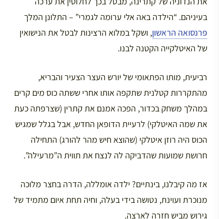
את הנדוניה של קתרינה, מבטל בכך לחלוטין את ערכה
בעיניהם. “הילדה באה אלי ערומה לגמרי” – התלונן המלך
פרנסואה הראשון
, ושקל במלוא הרצינות לבטל את הנישואין
של האיטלקייה הקטנה לבנו.
רביעית, מותו הפתאומי של יורש העצר הצעיר והבריא,
מהתקררות קטלנית שתקפה אותו אחרי ששתה כוס מים קרים
במהלך משחק בכדור, הפכה אמנם את קתרין (שצרפתה כעת
את שמה האיטלקי) לרעיית הדופאן החדש, אבל בגלל שמגיש
הכוס היה רוזן איטלקי (שהוצא חיש מהר להורג) התחילה
חרושת שמועות שהדביקה לה לנצח את תווית ה”מרעילה”.
אז מה קיבלנו, בינתיים? ילדה אומללה, הדרה בחצר מלוכה
מנוכרת ועוינת, נטושה בידי בעלה, וחיה תחת איום מתמיד של
גירוש מביש חזרה לארצה.