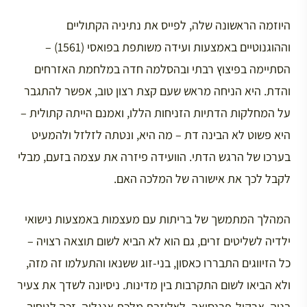
היוזמה הראשונה שלה, לפייס את נתיניה הקתוליים
וההוגנוטיים באמצעות ועידה משותפת בפואסי (1561) –
הסתיימה בפיצוץ רבתי ובהסלמה חדה במלחמת האזרחים
והדת. היא הניחה מראש שעם קצת רצון טוב, אפשר להתגבר
על המחלקות הדתיות הזניחות הללו, ואמנם הייתה קתולית –
היא פשוט לא הבינה דת – מה היא, ונטתה לזלזל ולהמעיט
בערכו של הרגש הדתי. הוועידה פיזרה את עצמה בזעם, מבלי
לקבל לכך את אישורה של המלכה האם.
המהלך המתמשך של בריתות עם מעצמות באמצעות נישואי
ילדיה לשליטים זרים, גם הוא לא הביא לשום תוצאה רצויה –
כל הזיווגים התבררו כאסון, בני-זוג ששנאו והתעלמו זה מזה,
ולא הביאו לשום התקרבות בין מדינות. ניסיונה לשדך את צעיר
בניה, ארקול-פרנסואה, לאליזבת מלכת אנגליה, זכה לגיחוך