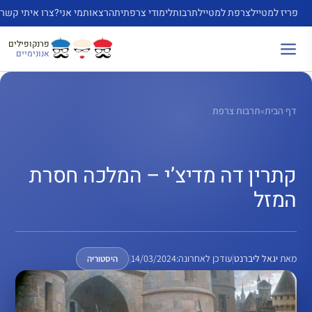
דלג
פריז למטייל
צרפת למטייל
תרבות
לימודי צרפתית
הרצאות
מי אני?
צרו איתי קשר
תוכן
פרנקופילים
אנונימיים
דף הבית
»
תרבות צרפת
קתרין דה מדיצ’י – המלכה חסרת
המזל
מאת
יגאל ליברנט
|
עודכן לאחרונה:
14/03/2024
|
היסטוריה