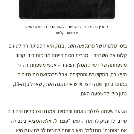
קתרין דה מדיצ’י לבוש שחר לאות אבל. פורטרט מאת
פרנסואה קלואה
בימי מלכותו של פרנסואה השני, בנה, היא הספיקה רק לטעום
קלות את השררה – מרבית הכוח הייתה מרוכזת בידי קרובי
משפחתה של רעיית המלך הצעיר – אנשי משפחת דה גיז
העשירה, המקושרת והתקיפה. אבל פרנסואה מת מזיהום
באוזנו בתוך שנה וחצי, וירש אותו בנה השני, שארל בן ה-10,
נתון כולו להשפעת האם.
הגיעה שעתה למלוך באמת ובתמים. אמנם הצרפתים היהירים
סירבו להעניק לה את התואר “עוצרת”, אלא המציאו בשבילה
את “אומנת” המזלזל, היא קיוותה להוכיח לכולם שגם היא