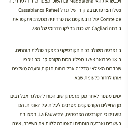
ויכבשו את האי La Maddalena השוכן מצפון מזרח לסרדיניה
ואילו הצרפתים בפיקודו של גנרל Cassabianca Rafael
Comte de יפליגו בעוקפם את סרדיניה ממערב ויתקפו את
בירתה Cagliari השוכנת בחלקו הדרומי של האי.
בונפרטה משולב בכוח הקורסיקני כמפקד סוללת תותחים.
ב-18 פברואר 1793 מפליג הכוח הקורסיקני מבוניפציו
שבדרום האי לאי מדלנה אבל רוחות חזקות וסערה מאלצים
אותו לחזור כלעומת שבא.
ימים מספר לאחר מכן מתארגן שוב הכוח להפלגה אבל רבים
מן החיילים הקורסיקנים מסרבים לעלות על האוניות. הם
טוענים כי הקורבטה הצרפתית, La Fauvette, המצוידת
בעשרים וארבעה תותחים והאמורה ללוות את השיירה, אינה