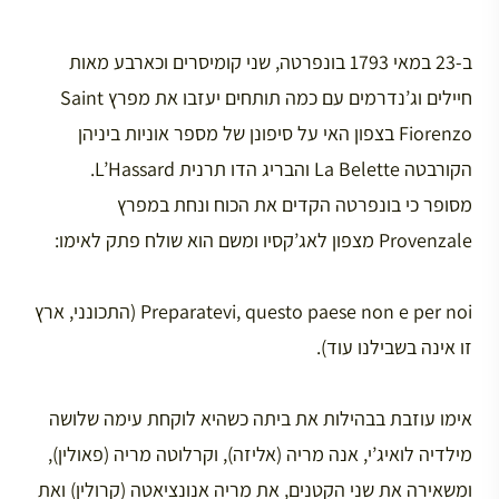
ב-23 במאי 1793 בונפרטה, שני קומיסרים וכארבע מאות
חיילים וג’נדרמים עם כמה תותחים יעזבו את מפרץ Saint
Fiorenzo בצפון האי על סיפונן של מספר אוניות ביניהן
הקורבטה La Belette והבריג הדו תרנית L’Hassard.
מסופר כי בונפרטה הקדים את הכוח ונחת במפרץ
Provenzale מצפון לאג’קסיו ומשם הוא שולח פתק לאימו:
Preparatevi, questo paese non e per noi (התכונני, ארץ
זו אינה בשבילנו עוד).
אימו עוזבת בבהילות את ביתה כשהיא לוקחת עימה שלושה
מילדיה לואיג’י, אנה מריה (אליזה), וקרלוטה מריה (פאולין),
ומשאירה את שני הקטנים, את מריה אנונציאטה (קרולין) ואת