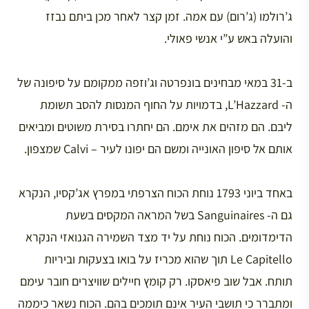
ג’רולמו (ג’רום) עם אמה. זמן קצר לאחר מכן ביתם נבזז
והועלה באש ע”י אנשי פאולי.
ב-31 במאי מבחינים בונפרטה וג’וזפה ממקומם על סיפונה של
ה- L’Hazzard, בדמויות על החוף המנסות להסב תשומת
ליבם. הם מזהים את אימם. הם יחתרו בסירת משוטים ומביאים
אותם אל סיפון האונייה ומשם הם יפונו לעיר – Calvi שמצפון.
באחד ביוני 1793 נוחת הכוח הצרפתי במפרץ אג’קסיו, הנקרא
גם ה- Sanguinaires בשל המראה המקסים בשעת
הדימדומים. הכוח נוחת על יד מצד השמירה הגנואזי הנקרא
Le Capitello תוך שהוא מכריז על בואו בצעקות וביריות
תותח. אבל שוב פיאסקו. רק קומץ חיילים שוויצרים חובר עימם
ומתברר כי תושבי העיר אינם תומכים בהם. הכוח נשאר כיממה