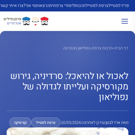
דלג
פריז למטייל
צרפת למטייל
תרבות
לימודי צרפתית
הרצאות
מי אני?
צרו איתי קשר
תוכן
פרנקופילים
אנונימיים
דף הבית
»
תרבות צרפת
»
נפוליאון בונפרטה
לאכול או להיאכל: סרדיניה, גירוש
מקורסיקה ועלייתו לגדולה של
נפוליאון
מאת
ארז לבנון
|
עודכן לאחרונה:
10/03/2024
|
צרפת למטייל
קורסיקה