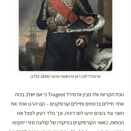
אדמירל לורן ז’אן פרנסואה טרוגה (1752-1839)
נוכח תקריות אלו מבין אדמירל Trugeot כי אם ישלב בכוח
אחד חיילים צרפתים וחיילים קורסיקנים – הם יהרגו אחד את
השני עוד בטרם יגיעו לסרדיניה. וכך נולד רעיון לפצל את
הכוחות, כאשר הקורסיקנים בפיקודו של קולונה סזרי יתקיפו