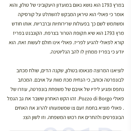
במרץ 1793 הוא נושא נאום במועדון היעקוביני של טולון, והוא
אומר כי פאולי הוא טיראן המבקש להשתלט על קורסיקה
ומשתמש לשם כך בפעולות שרירותיות וברבריות. אותו חודש
מרץ 1793 הוא שיא תקופת הטרור בצרפת. הקונבנט בפריז
קורא לפאולי להגיע לפריז. פאולי אינו חולם לעשות זאת. הוא
יודע כי בפריז ממתין לו להב הגליוטינה.
לוציאנו המרוצה מנאומו בטולון, שקנה הדים, שולח מכתב
לבונפרטה וכותב, כי הנחית מכת מוות על אויבם. המכתב
נתפס ומגיע לידיו של אויבם של משפחת בונפרטה, עוזרו של
פאולי Pozzo di Borgo. זהו הקש האחרון ששבר את גב הגמל
. פאולי מוציא בחמת זעם צו שמשמעותו להרוג את האחים
הבונפרטים ולהחרים את רכוש המשפחה. וזו לשון הצו: