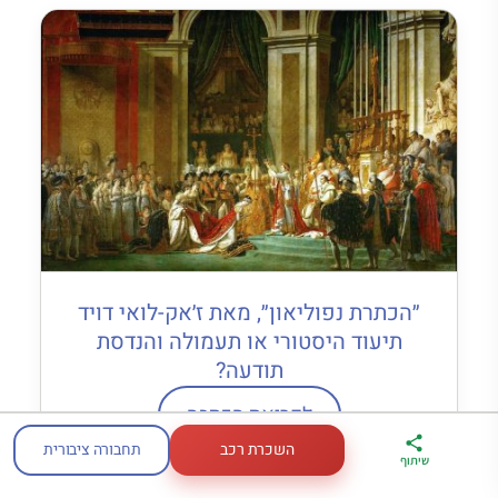
״הכתרת נפוליאון״, מאת ז׳אק-לואי דויד
תיעוד היסטורי או תעמולה והנדסת
תודעה?
לקריאת הכתבה
השכרת רכב
תחבורה ציבורית
ארגז הכלים שלי
מדריך פריז
דברו
שיתוף
לטיול בצרפת
במתנה
איתי בווטסאפ