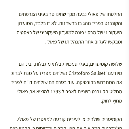
החלטתו של פאולי נבעה מכך שחינו סר בעיני הצרפתים
והקונבנט בפריז נוהג בו בחשדנות. לא זו בלבד, המועדון
היעקוביני של מרסיי פונה למועדון היעקוביני של באסטיה
ומבקשו לעקוב אחר התנהלותו של פאולי.
שלושה קומיסרים, בעלי סמכויות בלתי מוגבלות, וביניהם
מיודענו Cristoforo Saliseti נשלחים מפריז על מנת לבדוק
את המתרחש בקורסיקה. עוד בטרם הם שולחים דו”ח לפריז
מחליט הקונבנט בשניים לאפריל 1793 להוציא את פאולי
מחוץ לחוק.
הקומיסרים שולחים צו לעירית קורטה למאסרו של פאולי.
הג’נדרמים המביאים את הצוו חוזרים ומדווחים כי ההמון רצה