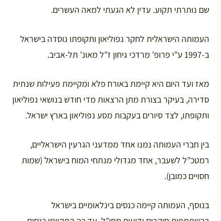
שם נותרתי תקוע. עדין לא הגעתי למאה העשרים.
העמותה הישראלית לחקר נפוליאון ותקופתו נוסדה בישראל
ב-1997 ע”י פרופ’ מרדכי גיחון ז”ל מאונ’ תל-אביב.
מאז ועד היום היא קיימת באורח פלא ומקיימת פעילות שנתית
סדירה, בעיקר בצורת מתן הרצאות מדי חודש בנושאי נפוליאון
ותקופתו, לצד סיורים בעקבות מסע נפוליאון בארץ ישראל.
בין חברי העמותה נמנו אחד ממדעני הגרעין הישראליים,
רמטכ”ל לשעבר, אחד מגדולי מנתחי המוח בישראל (שמות
חסויים כמובן).
בנוסף, העמותה קיימה כנסים בינלאומיים בישראל
בהשתתפות חוקרים ידועים מחו”ל. עד כה התקיימו כנסים