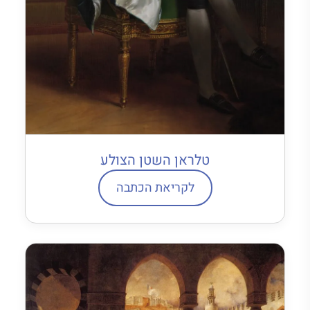
טלראן השטן הצולע
לקריאת הכתבה