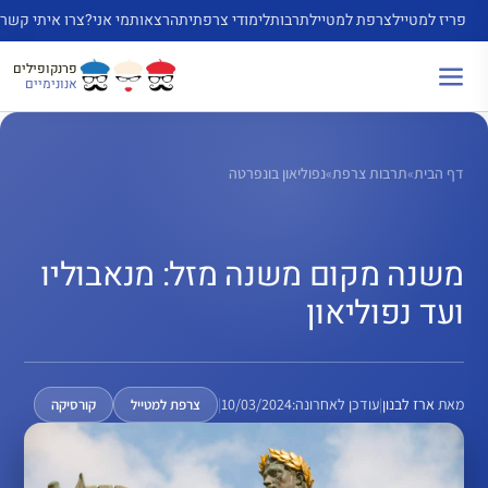
דלג
פריז למטייל
צרפת למטייל
תרבות
לימודי צרפתית
הרצאות
מי אני?
צרו איתי קשר
תוכן
פרנקופילים
אנונימיים
דף הבית
»
תרבות צרפת
»
נפוליאון בונפרטה
משנה מקום משנה מזל: מנאבוליו
ועד נפוליאון
מאת
ארז לבנון
|
עודכן לאחרונה:
10/03/2024
|
צרפת למטייל
קורסיקה