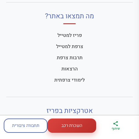
מה תמצאו באתר?
פריז למטייל
צרפת למטייל
תרבות צרפת
הרצאות
לימודי צרפתית
אטרקציות בפריז
השכרת רכב
תחבורה ציבורית
ארגז הכלים שלי
מדריך פריז
דברו
מגדל אייפל
שיתוף
לטיול בצרפת
במתנה
איתי בווטסאפ