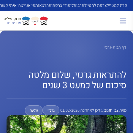
דלג
פריז למטייל
צרפת למטייל
תרבות
לימודי צרפתית
הרצאות
מי אני?
צרו איתי קשר
תוכן
פרנקופילים
אנונימיים
דף הבית
»
גרנזי
להתראות גרנזי, שלום מלטה
סיכום של כמעט 3 שנים
מאת
צבי חזנוב
|
עודכן לאחרונה:
01/02/2020
|
גרנזי
מלטה