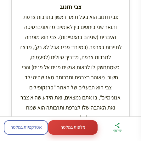
צבי חזנוב
צבי חזנוב הוא בעל תואר ראשון בתרבות צרפת
ותואר שני ביחסים בין לאומיים מהאוניברסיטה
העברית (שניהם בהצטיינות). צבי הוא מומחה
לתיירות בצרפת (במיוחד פריז אבל לא רק), מרצה
לתרבות צרפת, מדריך טיולים (לפעמים,
כשמתחשק לו לראות אנשים פנים אל פנים) והכי
חשוב, מאוהב בצרפת ותרבותה מאז שהיה ילד.
צבי הוא הבעלים של האתר "פרנקופילים
אנונימיים", בו אתם נמצאים, ואת הידע שהוא צבר
ואת האהבה שלו לצרפת ותרבותה הוא שמח
לחלוק אתכם כאן.
מלונות במלטה
אטרקציות במלטה
ארגז הכלים שלי
מדריך פריז
דברו
שיתוף
לטיול בצרפת
במתנה
איתי בווטסאפ