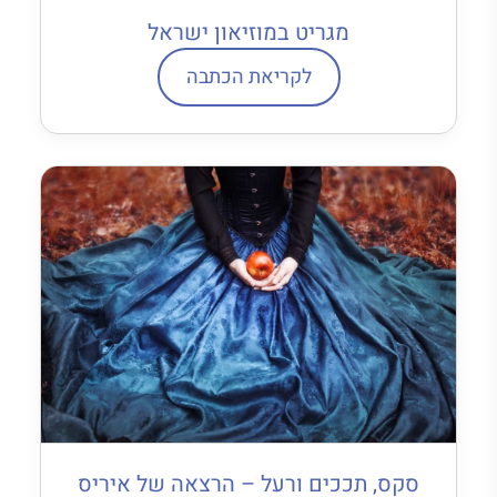
מגריט במוזיאון ישראל
לקריאת הכתבה
סקס, תככים ורעל – הרצאה של איריס