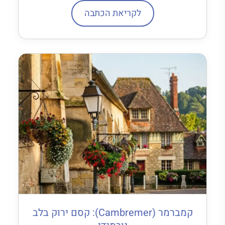
לקריאת הכתבה
קמברמר (Cambremer): קסם ירוק בלב