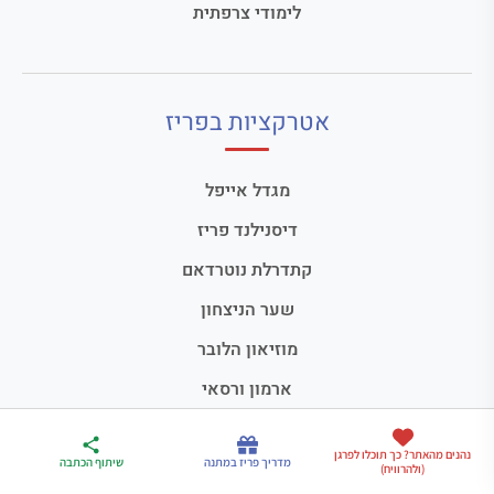
לימודי צרפתית
אטרקציות בפריז
מגדל אייפל
דיסנילנד פריז
קתדרלת נוטרדאם
שער הניצחון
מוזיאון הלובר
ארמון ורסאי
כל האטרקציות בפריז
ארגז הכלים שלי
נהנים מהאתר? כך תוכלו לפרגן
מדריך פריז
דברו
מדריך פריז במתנה
שיתוף הכתבה
(ולהרוויח)
לטיול בצרפת
במתנה
איתי בווטסאפ