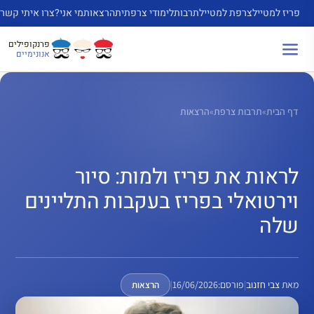
דלג
פריז למטייל
צרפת למטייל
תרבות
לימודי צרפתית
הרצאות
מי אני?
צרו איתי קשר
תוכן
פרנקופילים
אנונימיים
דף הבית
»
תרבות צרפת
»
הרצאות
לראות את פריז ולמות: סיור
וירטואלי בפריז בעקבות התליינים
שלה
מאת
צבי חזנוב
|
פורסם:
16/06/2026
|
הרצאות