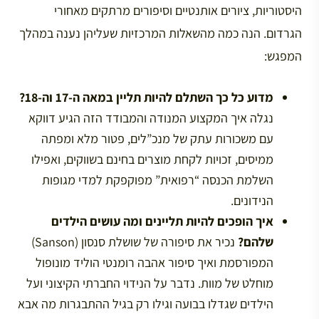
היסטוריות, ציורים אותנטיים וסיפורים מרתקים מאחורי
הגרדום. הנה כמה מהשאלות המרכזיות שעליהן נענה במהלך
המפגש:
מדוע כל כך השתלם להיות תליין במאה ה-17 וה-18?
נגלה איך המקצוע המנודה והמבודד הזה הגיע דווקא
עם משכורות עתק של מנכ”לים, פטור מלא ומפתה
ממיסים, זכויות לקחת מוצרים בחינם בשווקים, ואפילו
השלמת הכנסה “רפואית” מפוקפקת למדי מגופות
הנידונים.
איך הופכים להיות תליינים ומה עושים הילדים
שלהם?
נכיר את סיפורה של שושלת סנסון (Sanson)
המפורסמת ואיך סיפור אהבה רומנטי הוליד מונופול
מוחלט של מוות. נדבר על הנידוי החברתי הקיצוני ועל
הילדים שגדלו בבועה וגילו רק בגיל ההתבגרות מה אבא