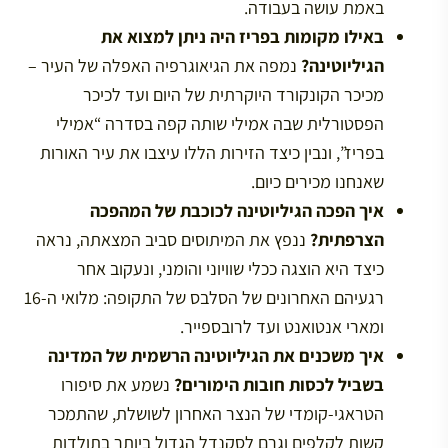
באמת עושה בעבודה.
באילו מקומות בפריז היה ניתן למצוא את
הגיליוטינה?
נמפה את הגיאוגרפיה האפלה של העיר –
מכיכר הקונקורד היוקרתית של היום ועד לכיכר
הפסטורלית שבה אמילי שותה קפה בסדרה “אמילי
בפריז”, ונבין כיצד הזירות הללו עיצבו את עיר האורות
שאנחנו מכירים כיום.
איך הפכה הגיליוטינה לכוכבת של המהפכה
הצרפתית?
ננפץ את המיתוסים סביב המצאתה, נראה
כיצד היא הוצגה ככלי שוויוני והומני, ונעקוב אחר
רגעיהם האחרונים של הסלבס של התקופה: מלואי ה-16
ומארי אנטואנט ועד לרובספייר.
איך משכנים את הגיליוטינה הרשמית של המדינה
בשביל לכסות חובות הימורים?
נשמע את סיפורו
הטראגי-קומדי של הנצר האחרון לשושלת, שהתמכר
קשות לקלפים וגרם לסקנדל הגדול ביותר בתולדות