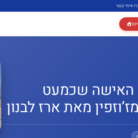
רו איתי קשר
ינם
 – האישה שכמעט
ז’וזפין מאת ארז לבנון