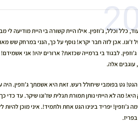
ד, כלל וכלל, ג’וזפין. אילו היית קשורה בי היית מודיעה לי מ
 ז’ונו. אכן לזה חבר יקרא! נוסף על כך, הנני במרחק שש מאות
ג’וזפין. לבגוד בי ברמייה שכזאת? ארורים יהיו! אני אשמידם!
 עוגבים אלה.
הגט! גט בפומבי שיחולל רעש. זאת היא אשמתך ג’וזפין. היה על
היא! מה לא הייתי נותן תמורת תגלית שז’ונו שיקר. עד כדי כך
 ג’וזפין! יפריד בינינו הגט אחת ולתמיד!. איני מוכן להיות ל
בפריז.