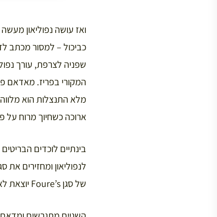
ואז עושה נפוליאון מעשה
כביכול – למסור מכתב לדי
שפניה לצרפת, עורך נפולי
המקורי בפריז. מאדאם פור
מלא התנצלות הוא מלווה 
ארוכה כשחיוך מרוח על פנ
של סגן Foure’s יוצאת לאשתו, והוא ממהר לקהיר רק על מנת למצאה בזרועותיו של המפקד העליון.
השניים מתגרשים ומדאם בל