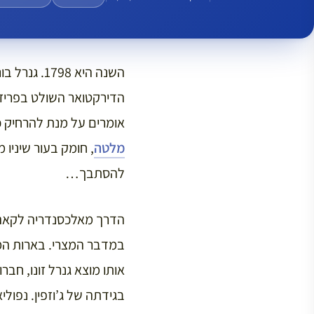
השנה היא 8
הדירקטואר השולט בפריז ל
אומרים על מנת להרחיק כו
מלטה
, חומק בעור שיניו
להסתבך…
הדרך מאלכסנדריה לקאהי
במדבר המצרי. בארות המים
אותו מוצא גנרל זונו, חבר
בגידתה של ג’וזפין. נפולי