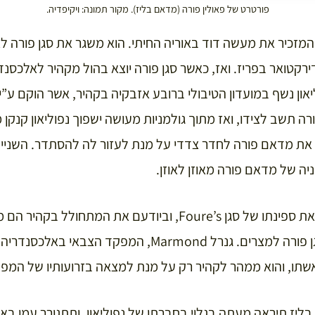
פורטרט של פאולין פורה (מדאם בליז). מקור תמונה: ויקיפדיה.
 המזכיר את מעשה דוד באוריה החיתי. הוא משגר את סגן פורה
רקטואר בפריז. ואז, כאשר סגן פורה יוצא בהול מקהיר לאלכסנ
און נשף במועדון הטיבולי ברובע אזבקיה בקהיר, אשר הוקם ע”י 
ה תשב לצידו, ואז מתוך גולמניות מעושה ישפוך נפוליאון קנק
את מדאם פורה לחדר צדדי על מנת לעזור לה להסתדר. השניים
יה של מדאם פורה מאוזן לאוזן.
בינתיים לוכדים הבריטים את ספינתו של סגן Foure’s, וביודעם את ה
לנפוליאון ומחזירים את סגן פורה למצרים. גנרל Marmond, ה
יז תיראה מעתה בגלוי בחברתו של נפוליאון. ותתגורר עמו בארמ