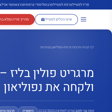
דלג
פריז למטייל
צרפת למטייל
תרבות
לימודי צרפתית
הרצאות
מי אני?
צ
תוכן
ארגז הכלים למטייל
מדריך פריז המלא בח
דף הבית
»
תרבות צרפת
»
נפוליאון בונפרטה
מרגריט פולין בליז
ולקחה את נפוליאון מ
מאת
צבי חזנוב
|
עודכן לאחרונה:
23/12/2023
|
היסטוריה
תרבות צרפת