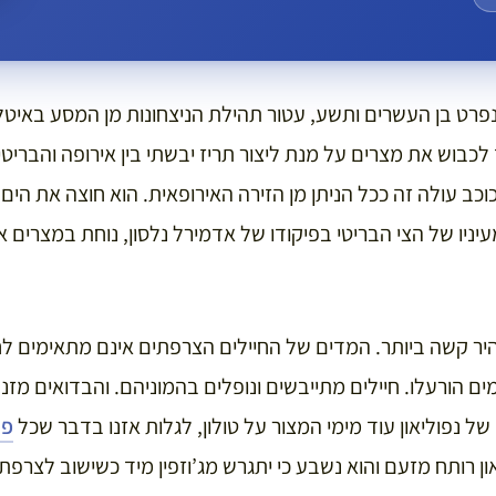
179. גנרל בונפרט בן העשרים ותשע, עטור תהילת הניצחונות מן המסע באי
כבוש את מצרים על מנת ליצור תריז יבשתי בין אירופה והבריטי
כב עולה זה ככל הניתן מן הזירה האירופאית. הוא חוצה את הים 
 מעיניו של הצי הבריטי בפיקודו של אדמירל נלסון, נוחת במצרי
ר קשה ביותר. המדים של החיילים הצרפתים אינם מתאימים לח
 הורעלו. חיילים מתייבשים ונופלים בהמוניהם. והבדואים מזנב
ו של נפוליאון עוד מימי המצור על טולון, לגלות אזנו בדבר שכל
פר
און רותח מזעם והוא נשבע כי יתגרש מג’וזפין מיד כשישוב לצרפת. 