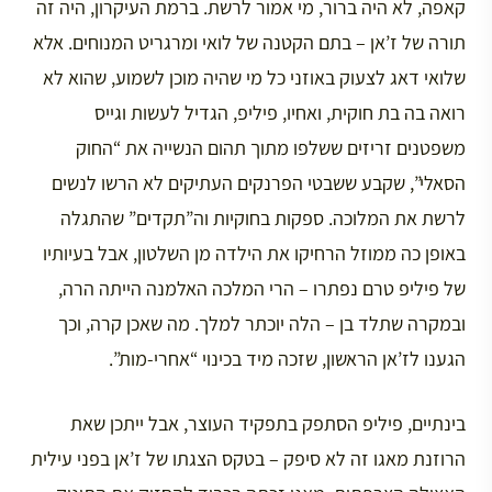
קאפה, לא היה ברור, מי אמור לרשת. ברמת העיקרון, היה זה
תורה של ז’אן – בתם הקטנה של לואי ומרגריט המנוחים. אלא
שלואי דאג לצעוק באוזני כל מי שהיה מוכן לשמוע, שהוא לא
רואה בה בת חוקית, ואחיו, פיליפ, הגדיל לעשות וגייס
משפטנים זריזים ששלפו מתוך תהום הנשייה את “החוק
הסאלי”, שקבע ששבטי הפרנקים העתיקים לא הרשו לנשים
לרשת את המלוכה. ספקות בחוקיות וה”תקדים” שהתגלה
באופן כה ממוזל הרחיקו את הילדה מן השלטון, אבל בעיותיו
של פיליפ טרם נפתרו – הרי המלכה האלמנה הייתה הרה,
ובמקרה שתלד בן – הלה יוכתר למלך. מה שאכן קרה, וכך
הגענו לז’אן הראשון, שזכה מיד בכינוי “אחרי-מות”.
בינתיים, פיליפ הסתפק בתפקיד העוצר, אבל ייתכן שאת
הרוזנת מאגו זה לא סיפק – בטקס הצגתו של ז’אן בפני עילית