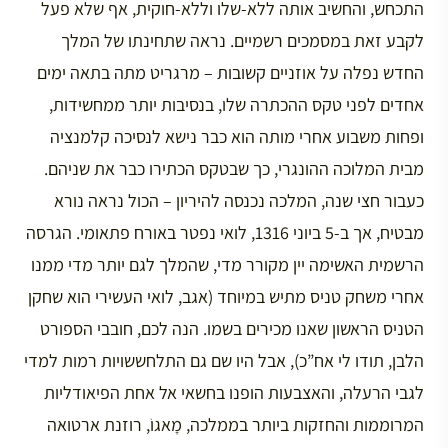
התכחש, והחשיב אותה ללא-שלו וללא-חוקית, אף שלא פעל
לקבע זאת במסמכים רשמיים. נראה שתחינתו של המלך
החדש נפלה על אוזניים קשובות – מרגריט מתה בתאה ימים
אחדים לפני טקס ההכתרה שלו, בנסיבות יותר ממחשידות,
ופחות משבוע אחרי מותה הוא כבר נישא לנסיכה קלמנציה
מבית המלוכה ההונגרי, כך שבטקס הכתירו כבר את שניהם.
כעבור חצי שנה, המלכה נכנסה להיריון – הכול נראה נורא
מבטיח, אך ב-5 ביוני 1316, לואי נפטר באורח פתאומי. הגרסה
הרשמית האשימה יין מקורר מדי, שהמלך לגם יותר מדי ממנו
אחרי משחק טניס מתיש במיוחד (אגב, לואי העשירי הוא שחקן
הטניס הראשון שאנו מכירים בשמו. הנה לכם, חובבי הספורט
הלבן, תודו לי אח”כ), אבל היו שם גם התלחששויות רמות למדי
לגבי הרעלה, והאצבעות הופנו בחשאי אל אחת הפיאודליות
המרוממות והחזקות ביותר בממלכה, מָאגוֹ, רוזנת ארטואה