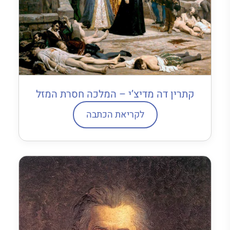
קתרין דה מדיצ’י – המלכה חסרת המזל
לקריאת הכתבה