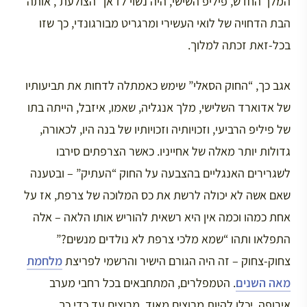
המלך החדש, פיליפ השישי, היה נשוי לז’אן “הצולעת”, אותה
הבת הדחויה של לואי העשירי ומרגריט מבורגונדי, כך שזו
בכל-זאת זכתה למלוך.
אגב כך, “החוק הסאלי” שימש כאמתלה לדחות את תביעותיו
של אדוארד השלישי, מלך אנגליה, שאמו, איזבל, הייתה בתו
של פיליפ הרביעי, וזכויותיה וזכויותיו של בנה היו, לכאורה,
גדולות יותר מאלה של אחייניו. כאשר הצרפתים סירבו
לשגרירים האנגליים בהצבעה על החוק “העתיק” – ובטענה
שאם אשה לא יכולה לרשת את כס המלוכה של צרפת, אז על
אחת כמהו וכמה אין היא רשאית להוריש אותו הלאה – אלה
התפלאו ותהו “שמא מלכי צרפת לא נולדים מנשים?”
צחוק-צחוק – זה היה הגורם הישיר והרשמי לפריצת
מלחמת
מאה השנים
. הטמפלרים, המתחבאים בכל רחבי מערב
אירופה, יכלו להיות מרוצים מאוד. מרוצים עד כדי כך,