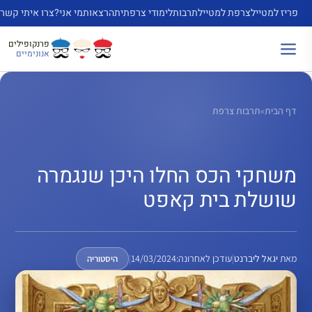
דלג
פריז למטייל
צרפת למטייל
תרבות
לימודי צרפתית
הרצאות
מי אני?
צרו איתי קשר
תוכן
פרנקופילים
אנונימיים
דף הבית
»
תרבות צרפת
משחקי הכס החלו היכן שנגמרה
שושלת בית קאפט
מאת
יגאל ליברנט
|
עודכן לאחרונה:
14/03/2024
|
היסטוריה