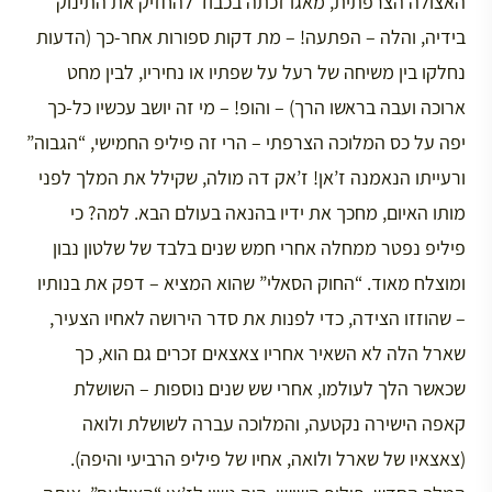
האצולה הצרפתית, מאגו זכתה בכבוד להחזיק את התינוק
בידיה, והלה – הפתעה! – מת דקות ספורות אחר-כך (הדעות
נחלקו בין משיחה של רעל על שפתיו או נחיריו, לבין מחט
ארוכה ועבה בראשו הרך) – והופ! – מי זה יושב עכשיו כל-כך
יפה על כס המלוכה הצרפתי – הרי זה פיליפ החמישי, “הגבוה”
ורעייתו הנאמנה ז’אן! ז’אק דה מולה, שקילל את המלך לפני
מותו האיום, מחכך את ידיו בהנאה בעולם הבא. למה? כי
פיליפ נפטר ממחלה אחרי חמש שנים בלבד של שלטון נבון
ומוצלח מאוד. “החוק הסאלי” שהוא המציא – דפק את בנותיו
– שהוזזו הצידה, כדי לפנות את סדר הירושה לאחיו הצעיר,
שארל הלה לא השאיר אחריו צאצאים זכרים גם הוא, כך
שכאשר הלך לעולמו, אחרי שש שנים נוספות – השושלת
קאפה הישירה נקטעה, והמלוכה עברה לשושלת ולואה
(צאצאיו של שארל ולואה, אחיו של פיליפ הרביעי והיפה).