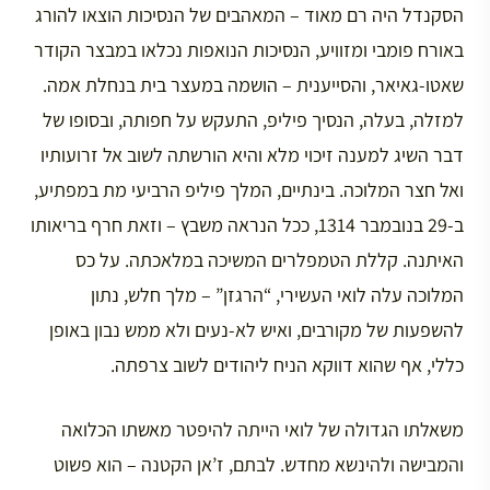
הסקנדל היה רם מאוד – המאהבים של הנסיכות הוצאו להורג
באורח פומבי ומזוויע, הנסיכות הנואפות נכלאו במבצר הקודר
שאטו-גאיאר, והסייענית – הושמה במעצר בית בנחלת אמה.
למזלה, בעלה, הנסיך פיליפ, התעקש על חפותה, ובסופו של
דבר השיג למענה זיכוי מלא והיא הורשתה לשוב אל זרועותיו
ואל חצר המלוכה. בינתיים, המלך פיליפ הרביעי מת במפתיע,
ב-29 בנובמבר 1314, ככל הנראה משבץ – וזאת חרף בריאותו
האיתנה. קללת הטמפלרים המשיכה במלאכתה. על כס
המלוכה עלה לואי העשירי, “הרגזן” – מלך חלש, נתון
להשפעות של מקורבים, ואיש לא-נעים ולא ממש נבון באופן
כללי, אף שהוא דווקא הניח ליהודים לשוב צרפתה.
משאלתו הגדולה של לואי הייתה להיפטר מאשתו הכלואה
והמבישה ולהינשא מחדש. לבתם, ז’אן הקטנה – הוא פשוט