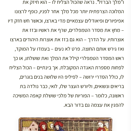
ו”מלך הברזל”. נראה שהכול הצליח לו – הוא חיזק את
המלוכה הצרפתית יותר מכל מלך אחר לפניו, כופף לרצונו
אפיפיורים ופיאודלים עצמאיים מדי בארצו, וכאשר חש חזק דיו
– מחץ את מסדר הטמפלרים, שרף את ראשיו ובזז את
אוצרותיו. על הדרך – הוא גם בזז את אוצרות היהודים בארצו
ואז גירש אותם החוצה. פרט לא נעים – בעמדו על המוקד,
ראש המסדר הטמפלרי קילל את המלך ואת שושלתו, או כך
לפחות מספרת האגדה המקובלת. אך בינתיים – הכול הצליח
לו, כולל הסדרי ירושה – לפיליפ היו שלושה בנים בוגרים,
בריאים ונשואים, וליורש העצר שלו, לואי, כבר נולדה בת
ראשונה, כלומר – הפוריות של מלכי שושלת קאפה המשיכה
להפגין את עצמה גם בדור הבא.