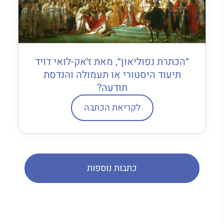
״הכתרת נפוליאון״, מאת ז׳אק-לואי דויד
תיעוד היסטורי או תעמולה והנדסת
תודעה?
לקריאת הכתבה
כתבות נוספות