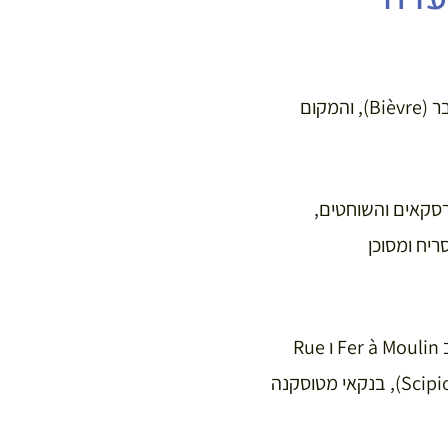
הרחוב הזה נקרא בימי הביניים רחוב Richbourg (עיר עשירה), מכיוון ששם עבר נהר הבייבר (Bièvre), והמקום
הבורסקאים והשוחטים,
יח ומסוכן
האחוזה היחידה שנשארה מהימים הללו היא Hôtel Scipion שנמצא בהצטלבות של רחוב Fer à Moulin ו Rue
Scipion מספר 13. הרחוב והבניין נקראים על שם סקיפיו סרדיני (Scipion Sardini 1526-1609), בנקאי מטוסקנה