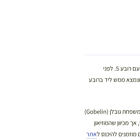
את הסיור נתחיל מחוץ למטרו Les Gobelins (קו 7), שנמצא ברובע ה-13 ממש על הגבול עם רובע 5. לפני
יל, הרשו לי להמליץ לכם על ביקור במוזיאון Manufacture des Gobelins, שנמצא ממש ליד ברובע
המוזיאון נמצא לא רחוק מהיכן שעמד המפעל המפורסם לאריגת שטיחי קיר, הוקם על ידי משפחת גובלן (Gobelin)
ך מכיוון שהמוזיאון
 מוזמנים להיכנס ל
אתר