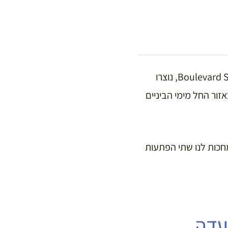
כשתצאו מהמטרו תצמאו את עצמכם ב-Avenue des Gobelins, שיחד עם Boulevard Saint Marcel, נוצרו
Saint, מגיע מהכפר Saint Marcel, שהתקיים באזור החל מימי הביניים
תחילו ללכת צפונה ופנו ימינה ב-Rue du Fer à Moulin, שם מחכות לנו שתי הפתעות
עדה