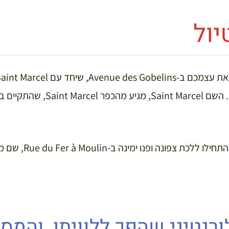
יול
בתקופת נפוליאון השלישי. השם  Marcel
לאחר שיצאתם מהמטרו, ה
רנטיני שהפך ללוויתן, והמס