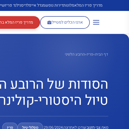
דלג
מדריך פריז המלא
מלונות
דירות נופש
מגדל אייפל
דיסנילנד פריז
שיי
תוכן
ארגז הכלים למטייל
מדריך פריז המלא בח
דף הבית
»
פריז
»
הרובע הלטיני
הסודות של הרובע הל
טיול היסטורי-קולינרי
מאת
צבי חזנוב
|
עודכן לאחרונה:
29/06/2024
|
מסלולי טיול
פריז