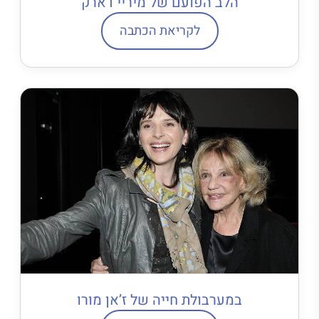
הלב הפועם של מיריי דארק
לקריאת הכתבה
במערבולת חייה של ז’אן מורו