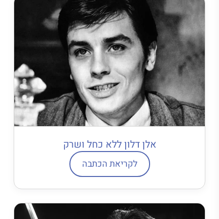
אלן דלון ללא כחל ושרק
לקריאת הכתבה