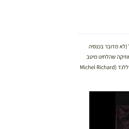
להתפלל (לא מדובר בכנסיה
של הארמון מכיוון שזו הושלמה רק בשנת 1708).במהלך המיסה שמע לואי ה-14 מוזיקה שהלחינו מיטב
מלחיני צרפת כגון ז’אן בטיסט לולי (Jean Baptiste Lully 1632-1687) ומישל רישאר דה ללנד (Michel Richard