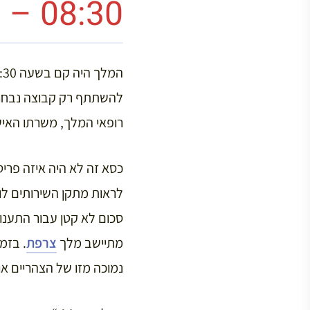
08:30 – לואי ה-14 מתעורר
להשתתף רק קבוצה נבחרת
רופאי המלך, משרתו האישי של המל
לראות מתקן השירותים לואי ה-14 היום תצטרכו ל
סכום לא קטן עבור התענוג
מתיישב מלך
צרפת
. בזמ
נמוכה מזו של הצהריים או