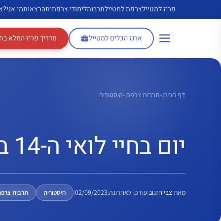
דלג
פריז למטייל
צרפת למטייל
תרבות
לימודי צרפתית
הרצאות
מי אני?
צ
תוכן
ארגז הכלים למטייל
מדריך פריז המלא בח
דף הבית
»
תרבות צרפת
»
היסטוריה
יום בחיי לואי ה-14 בארמון וורסאי
מאת
צבי חזנוב
|
עודכן לאחרונה:
02/09/2023
|
היסטוריה
תרבות צרפת