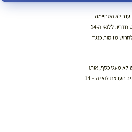
הארמון עוד לא הסתיימה
וכ-20,000 פועלים ואומנים עדיין עסקו בשתילת הגנים, בניית אגפים חדשים בארמון וקישוט חדריו. ללואי ה-14
לחרוש מזימות כנגד
ש לא מעט כסף, אותו
חילק המלך רק לנאמניו. וכך נוצרה לה תרבות מיוחדת של חנפנות, אשר כל כולה סובב סביב הערצת לואי ה – 14