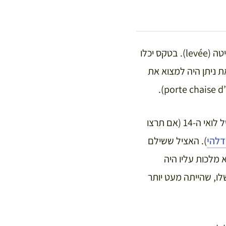
המלך היה קם בשעה 08:30 ושותה תה על מנת להתעורר ולהתחיל את טקס הקימה מהמיטה (levée). בטקס יכלו
 ניתן היה למצוא את
כסא זה לא היה איזה פריט ריהוט בסגנון הבארוק אלה האיש האחראי על האסלה הניידת של לואי ה-14 (אם תרצו
דלהי
). האציל ששילם
 מלכות עליו היה
ו, שהייתה מעט יותר