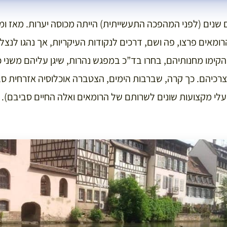
ם שנים (לפני המהפכה התעשייתית) הייתה מכוסה יערות. מאז ומ
מאים פרצו, פה ושם, דרכים לנקודות העיקריות, אך נהגו לנצל 
ימו מחנותיהם, בחרו בד”כ במפגש נהרות, שיגן עליהם משני כי
כיהם. כך קרה, שברבות הימים, הצטברה אוכלוסיה אזרחית סב
עלי מקצועות שונים לשרותם של הרומאים ואלה החיים סביבם). ה