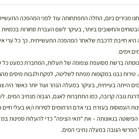
נו מכירים כיום, החלה התפתחותה עוד לפני המהפכה התעשייתי
בטוחים והחשובים ביותר, בעיקר לשם העברת סחורות בכמויות ג
יא חייבת לרכבת שלאחר המהפכה התעשייתית. כך כל ערי אירו
ם וימים.
כוסתה ברשת מסועפת וצפופה של תעלות, המחברת כמעט כל עיר
 טירות נבנו במקומות מפתח לשליטה, לפקח ולגבות מיסים מהנ
ים הייתה בעייתית, בעיקר במעלה הנהר ועוד יותר כאשר היה צ
גת גובה קרובה, כמו התחברות לאגם, הגבוה מנתיב המים. לש
ת העמוסות בעזרת בני אדם הרתומים לסירות ו/או בעלי חיים כמ
פשוטה בגאונותה – את “תאי הציפה” כדי להעלות ספינות במד
הפרשי הגובה במעלה נתיבי המים.