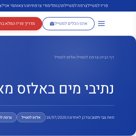
דלג
פריז למטייל
צרפת למטייל
תרבות
לימודי צרפתית
הרצאות
מי אני?
צ
תוכן
ארגז הכלים למטייל
מדריך פריז המלא בח
דף הבית
»
צרפת למטייל
»
אלזס למטייל
נתיבי מים באלזס מא
מאת
צבי חזנוב
|
עודכן לאחרונה:
16/07/2020
|
אלזס למטייל
צרפת למ