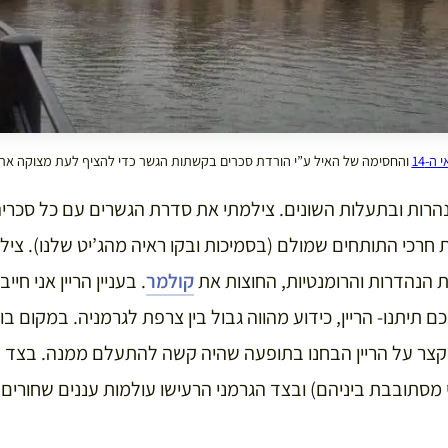
 ה-14
והחסימה של האיל ע”י הורדת סכרים בקשתות הגשר כדי להציף לעת מצוקה את 
הרות ובתעלות השונים. צילמתי את סדרת הגשרים עם כל סכרי
ת חרכי התותחים שמולם (בסמיכות ובקו ראיה מהג’יט שלנו). צילמ
ת הנהדרות והרומנטיות, החוצות את
קולמר
. בעניין הריין אני חי
תנו- הריין, כידוע מהווה גבול בין צרפת לגרמניה. במקום בו חצ
קצר על הריין הבחנו בתופעה שהיה קשה להתעלם ממנה. בצד 
 מסתובבת ביניהם) ובצד הגרמני הרעישו עולמות עננים שחורי