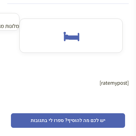
מלונות מומל
🛏️
[ratemypost]
יש לכם מה להוסיף? ספרו לי בתגובות