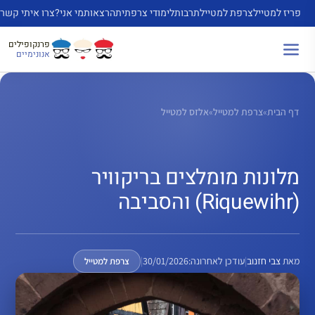
לג
פריז למטייל
צרפת למטייל
תרבות
לימודי צרפתית
הרצאות
מי אני?
צרו איתי קשר
כן
פרנקופילים
אנונימיים
דף הבית
»
צרפת למטייל
»
אלזס למטייל
מלונות מומלצים בריקוויר
(Riquewihr) והסביבה
מאת
צבי חזנוב
|
עודכן לאחרונה:
30/01/2026
|
צרפת למטייל