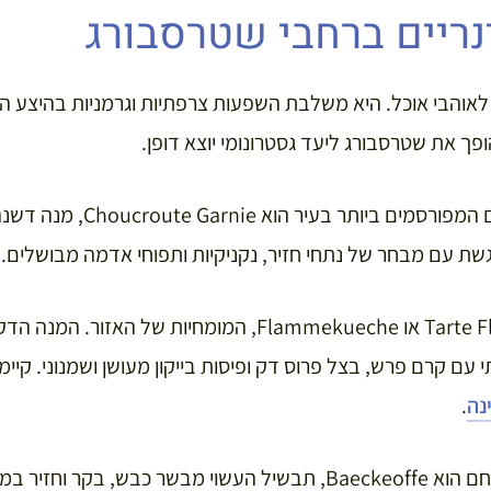
נריים ברחבי שטרסבורג
אוהבי אוכל. היא משלבת השפעות צרפתיות וגרמניות בהיצע הקו
ך את שטרסבורג ליעד גסטרונומי יוצא דופן.
אחד התענוגות הקולינריים המפורס
מוגשת עם מבחר של נתחי חזיר, נקניקיות ותפוחי אדמה מבושלים.
עוד שווה לנסות: Tarte Flambee או Flammekueche, המומחיות 
עם קרם פרש, בצל פרוס דק ופיסות בייקון מעושן ושמנוני. קיימו
נה
.
עוד מאכל שטרסבורגי מנחם הוא Baeckeoffe, תבשיל העשוי מבשר כבש,