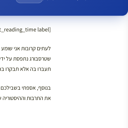
[rt_reading_time label=”זמן קריאה מוערך:” postfix=”דקות” postfix_singular=”minute”]
לעתים קרובות אני שומע 
שטרסבורג נתפסת על ידי
תעברו בה אלא תבקרו בה 
בנוסף, אספתי בשבילכם ש
את התרבות וההיסטוריה ש