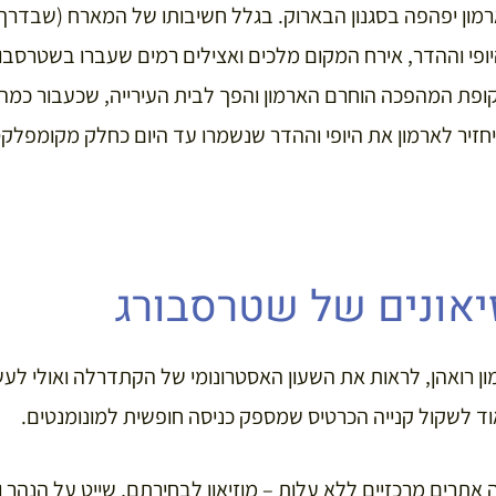
מון יפהפה בסגנון הבארוק. בגלל חשיבותו של המארח (שבדרך
יופי וההדר, אירח המקום מלכים ואצילים רמים שעברו בשטרסבו
ופת המהפכה הוחרם הארמון והפך לבית העירייה, שכעבור כמה 
חזיר לארמון את היופי וההדר שנשמרו עד היום כחלק מקומפלקס
יאונים של שטרסבורג
רואהן, לראות את השעון האסטרונומי של הקתדרלה ואולי לעש
ד לשקול קנייה הכרטיס שמספק כניסה חופשית למונומנטים.
תרים מרכזיים ללא עלות – מוזיאון לבחירתם, שייט על הנהר וב