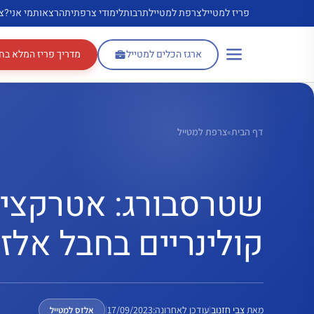
דלג
פריז למטייל
צרפת למטייל
תרבות
לימודי צרפתית
הרצאות
מי אני?
צ
תוכן
ארגז הכלים למטייל
מדריך פריז המלא בח
דף הבית
»
צרפת למטייל
שטרסבורג: אטרקציות,
קולינריים בחבל אלז
מאת
צבי חזנוב
|
עודכן לאחרונה:
17/09/2023
|
אלזס למטייל