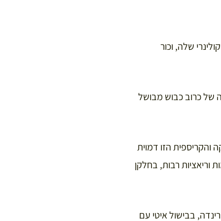
לינרי שלה, וכור
מים ביותר בעיר הוא Choucroute Garnie, מנה דשנה של כרוב כבוש מבושל
של האזור. המנה הדקה והקריספית הזו דמוית
ת וריאציות רבות, בחלקן
 בקר וחזיר במרינדה, בבישול איטי עם