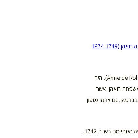
מאחורי הקתדרלה תגלו מבנה מרשים ביופיו: ארמון דה רואהן, שנבנה על ידי ארמן גסטון דה רואהן (1674-1749
מהמאהבת שלו אן דה רואהן (Anne de Rohan 1648-1709), היה
משפחת רואהן, אשר
בברטאן, גם ארמן גסטון
את הארמון המפואר בנה האדריכל המפורסם רובר דה קוט (Robert de Cotte), וכשהבנייה הסתיימה בשנת 1742,