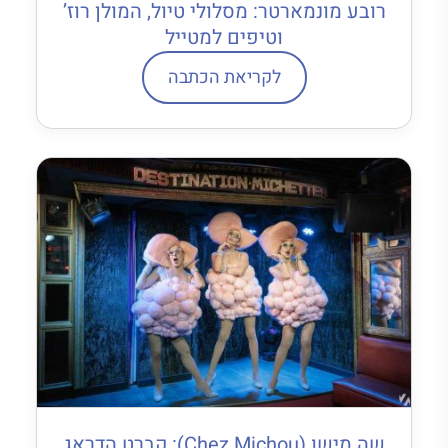
רובע מונמארטר: מסלולי טיול, המולן רוז’
וטיפים למטייל
לקריאת הכתבה
שה מישו (Chez Michou): קברט הדראג