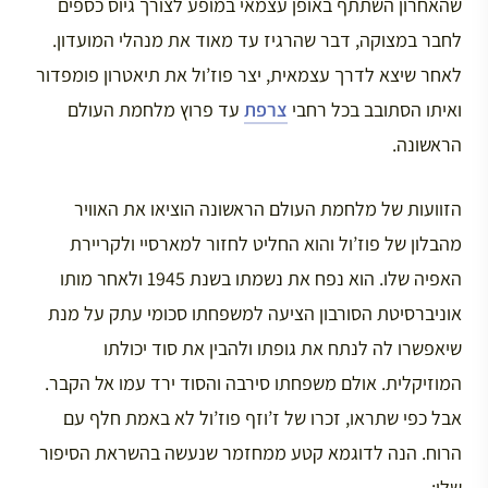
שהאחרון השתתף באופן עצמאי במופע לצורך גיוס כספים
לחבר במצוקה, דבר שהרגיז עד מאוד את מנהלי המועדון.
לאחר שיצא לדרך עצמאית, יצר פוז’ול את תיאטרון פומפדור
ואיתו הסתובב בכל רחבי
צרפת
עד פרוץ מלחמת העולם
הראשונה.
הזוועות של מלחמת העולם הראשונה הוציאו את האוויר
מהבלון של פוז’ול והוא החליט לחזור למארסיי ולקריירת
האפיה שלו. הוא נפח את נשמתו בשנת 1945 ולאחר מותו
אוניברסיטת הסורבון הציעה למשפחתו סכומי עתק על מנת
שיאפשרו לה לנתח את גופתו ולהבין את סוד יכולתו
המוזיקלית. אולם משפחתו סירבה והסוד ירד עמו אל הקבר.
אבל כפי שתראו, זכרו של ז’וזף פוז’ול לא באמת חלף עם
הרוח. הנה לדוגמא קטע ממחזמר שנעשה בהשראת הסיפור
שלו: