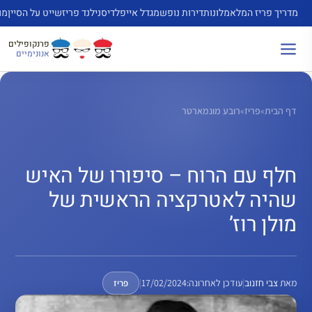
דלג
מדריך פריז המלא
מלונות
דירות נופש
מגדל אייפל
דיסנילנד פריז
שייט על הסיין
מו
תוכן
פרנקופילים
אנונימיים
דף הבית
»
פריז
»
רובע מונמארטר
חלף עם הרוח – סיפורו של האיש
שהיה לאטרקציה הראשית של
מולן רוז’
מאת
צבי חזנוב
|
עודכן לאחרונה:
17/02/2024
|
פריז