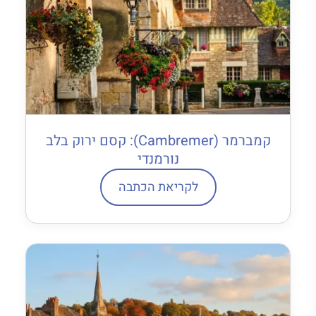
קמברמר (Cambremer): קסם ירוק בלב
נורמנדי
לקריאת הכתבה