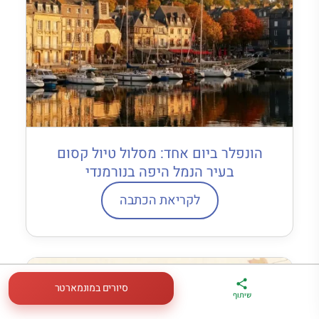
הונפלר ביום אחד: מסלול טיול קסום
בעיר הנמל היפה בנורמנדי
לקריאת הכתבה
סיורים במונמארטר
ארגז הכלים שלי
מדריך פריז
דברו
שיתוף
לטיול בצרפת
במתנה
איתי בווטסאפ