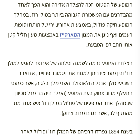
המופע של הפטומן זכה להצלחה אדירה והוא הפך לאחד
מהבדרנים עם המשכורת הגבוהה ביותר במולן רוז’. במהלך
המופע חיקה פוז’ול, באמצעות אחוריו, ירי של תותח וסופות
רעמים ואף ניגן את המנון
המארסייז
באמצעות מעין חליל קטן
אותו תחב לפי הטבעת.
הצלחת המופע גרמה לשמנה וסלתה של אירופה להגיע למולן
רוז’ ובין מעריציו ניתן למנות את זיגמונד פרוייד, אדוארד
השביעי מלך אנגליה ולאופולד השני מלך בלגיה, אשר כמעט
התעלף מרוב צחוק בעת המופע (המלך היה בר מזל מכיוון
שבמהלך אחד המופעים של פוז’ול במולן רוז’ איש אחד מת
מהתקף לב, אשר נגרם מרוב צחוק).
בשנת 1894 נפרדו דרכיהם של המולן רוז’ ופוז’ול לאחר