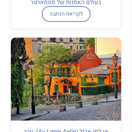
בעולם האמנות של מונמארטר
לקריאת הכתבה
או לפן אז’יל (Au Lapin Agile): ערב