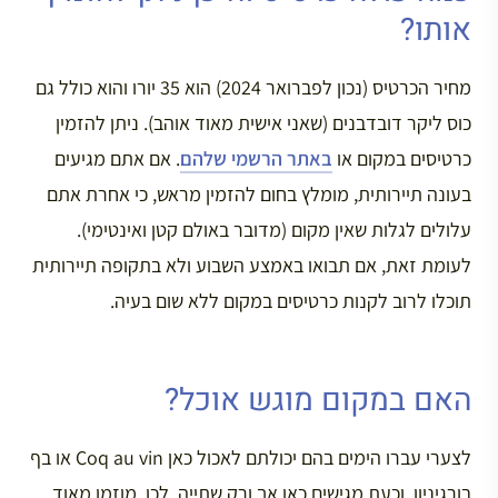
אותו?
מחיר הכרטיס (נכון לפברואר 2024) הוא 35 יורו והוא כולל גם
כוס ליקר דובדבנים (שאני אישית מאוד אוהב). ניתן להזמין
כרטיסים במקום או
באתר הרשמי שלהם
. אם אתם מגיעים
בעונה תיירותית, מומלץ בחום להזמין מראש, כי אחרת אתם
עלולים לגלות שאין מקום (מדובר באולם קטן ואינטימי).
לעומת זאת, אם תבואו באמצע השבוע ולא בתקופה תיירותית
תוכלו לרוב לקנות כרטיסים במקום ללא שום בעיה.
האם במקום מוגש אוכל?
לצערי עברו הימים בהם יכולתם לאכול כאן Coq au vin או בף
בורגיניון, וכעת מגישים כאן אך ורק שתייה. לכן, מוזמן מאוד