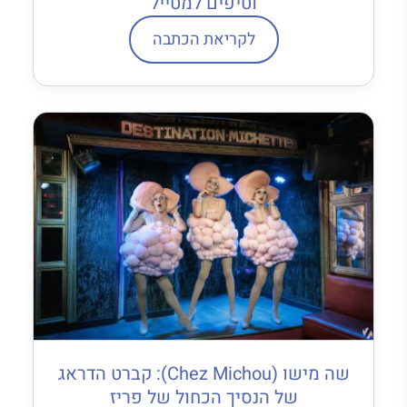
וטיפים למטייל
לקריאת הכתבה
שה מישו (Chez Michou): קברט הדראג
של הנסיך הכחול של פריז