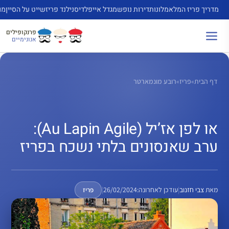
דלג
מדריך פריז המלא
מלונות
דירות נופש
מגדל אייפל
דיסנילנד פריז
שייט על הסיין
מו
תוכן
פרנקופילים
אנונימיים
דף הבית
»
פריז
»
רובע מונמארטר
או לפן אז’יל (Au Lapin Agile):
ערב שאנסונים בלתי נשכח בפריז
מאת
צבי חזנוב
|
עודכן לאחרונה:
26/02/2024
|
פריז