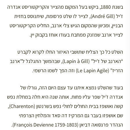
בשנת 1880, ביקש בעל המקום מהצייר והקריקטוריסט אנדרה
ז’יל (André Gill), לצייר לו שלט פרסומת, שיתנוסס בחזית
הבניין, ומכיוון שהמקום הגיש צלי ארנב, החליט הקריקטוריסט
לצייר ארנב שמזנק ממחבת בעודו אוחז בקבוק יין.
השלט כל כך הצליח שתושבי האיזור החלו לקרוא לקברט
“הארנב של ז’יל” (Lapin à Gill), שבהמשך התגלגל ל”ארנב
הזריז” (Le Lapin Agile) וזה הפך לשמו הרשמי.
בעוד שהשלט נמצא איתנו עד עצם היום הזה, גורלו של
אנדרה ז’יל שפר עליו פחות. אותה שנה היא חלה במחלת נפש
קשה ואושפז בבית החולים לחולי נפש בשרנטון (Charenton),
שם אושפזו בעבר גם המרקיז דה סאד והמלחין הצרפתי
הנהדר פרנסואה דביאן (François Devienne 1759-1803).