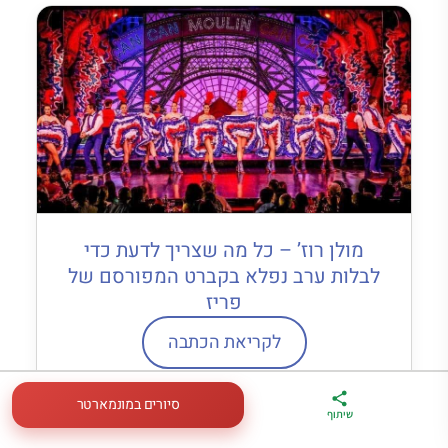
מולן רוז’ – כל מה שצריך לדעת כדי
לבלות ערב נפלא בקברט המפורסם של
פריז
לקריאת הכתבה
סיורים במונמארטר
ארגז הכלים שלי
מדריך פריז
דברו
שיתוף
לטיול בצרפת
במתנה
איתי בווטסאפ