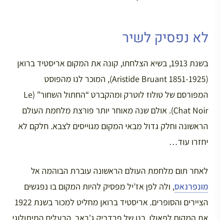
לא נפסיק לשיר
בשנת 1913, בשיא הצלחתו, קונה את המקום אריסטיד ברואן
(Aristide Bruant 1851-1925), המוכר לנו מהפוסט
המפורסם של טולוז לוטרק ומהקברט “החתול השחור” (Le
Chat Noir). אולם שנה מאוחר יותר פורצת מלחמת העולם
הראשונה וחלק גדול מבאי המקום מגוייסים לצבא. חלקם לא
יחזרו עוד…
לאחר תום מלחמת העולם הראשונה עוברת הבוהמה אל
מונפרנאס
, ולה לפן אז’יל מפסיק להיות המקום בו נפגשים
הציירים והסופרים. אריסטיד ברואן מחליט למכור בשנת 1922
את המקום לפאולו, בנו של פרדריק ג’ראר, הבעלים המיתולוגי