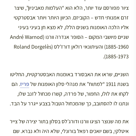
ציור מפורסם עוד יותר, הלא הוא “העלמות מאביניון”, שיצר
זרם אמנותי חדש – הקוביזם. הכיוון היותר ויותר אבסטרקטי
אליו הלכה האומנות בשנים הללו, לא מצא חן בעיני בעיני
שניים מיושבי המקום – הסופר אנדרה וורנו (André Warnod
1885-1960) והעיתונאי רולאן דורז’לס (Roland Dorgelès
1885-1973).
השניים, שראו את האבסורד באומנות האבסטרקטית, החליטו
בשנת 1911 “למתוח” את מנהלי סלון האומנות של
פריז
. הם
לקחו את לולו, החמור, של פרדה, קשרו מכחול לזנב שלו,
ונתנו לו להסתובב, כך שהמכחול הטבול בצבע ייגרר על הבד.
את מה שנוצר הציגו וורנו ודורג’לס בסלון בתור יצירה של צייר
איטלקי, בשם יואכים רפאל בורונלי, שלא היה ולא נברא. שם