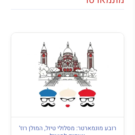
רובע מונמארטר: מסלולי טיול, המולן רוז’