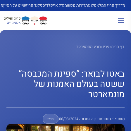
דלג
מדריך פריז המלא
מלונות
דירות נופש
מגדל אייפל
דיסנילנד פריז
שייט על הסיין
מו
תוכן
פרנקופילים
אנונימיים
דף הבית
»
פריז
»
רובע מונמארטר
באטו לבואר: “ספינת המכבסה”
ששטה בעולם האמנות של
מונמארטר
מאת
צבי חזנוב
|
עודכן לאחרונה:
06/03/2024
|
פריז