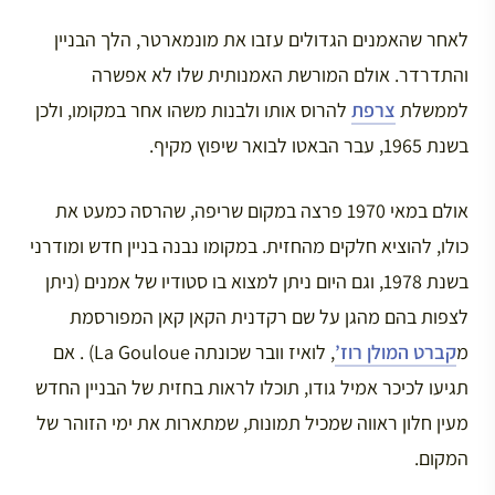
לאחר שהאמנים הגדולים עזבו את מונמארטר, הלך הבניין
והתדרדר. אולם המורשת האמנותית שלו לא אפשרה
לממשלת
צרפת
להרוס אותו ולבנות משהו אחר במקומו, ולכן
בשנת 1965, עבר הבאטו לבואר שיפוץ מקיף.
אולם במאי 1970 פרצה במקום שריפה, שהרסה כמעט את
כולו, להוציא חלקים מהחזית. במקומו נבנה בניין חדש ומודרני
בשנת 1978, וגם היום ניתן למצוא בו סטודיו של אמנים (ניתן
לצפות בהם מהגן על שם רקדנית הקאן קאן המפורסמת
מ
קברט המולן רוז’
, לואיז וובר שכונתה La Gouloue) . אם
תגיעו לכיכר אמיל גודו, תוכלו לראות בחזית של הבניין החדש
מעין חלון ראווה שמכיל תמונות, שמתארות את ימי הזוהר של
המקום.