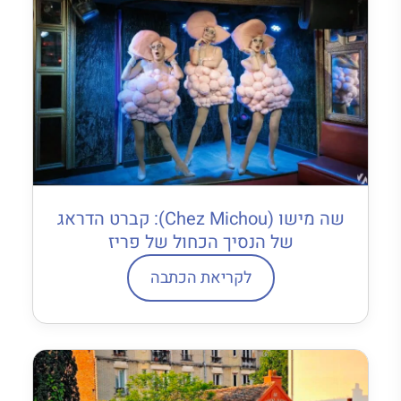
שה מישו (Chez Michou): קברט הדראג
של הנסיך הכחול של פריז
לקריאת הכתבה