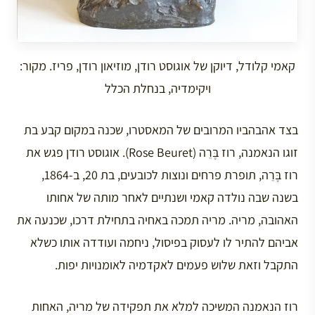
קאמי קלודל, דיוקן של אוגוסט רודן, מוזיאון רודן, פריז. מקור:
ויקימדיה, בנחלת הכלל
בצד אהבהביו המרובים של המאסטרו, שכנה במקום קבע בת
זוגו הנאמנה, רוז בֶּרֵה (Rose Beuret). אוגוסט רודן פגש את
רוז בֶּרֵה, תופרת פרחים ונוצות לכובעים, בת 20, ב-1864,
בשנה שבה נולדה קאמי ושנתיים לאחר מותה של אחותו
האהובה, מריה. מריה תמכה באחיה בתחילת דרכו, שכנעה את
אביהם להתיר לו לעסוק בפיסול, ניחמה ועודדה אותו כשלא
התקבל וזאת שלוש פעמים לאקדמיה לאומנויות יפות.
רוז הנאמנה המשיכה למלא את תפקידה של מריה, האחות