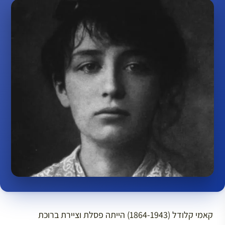
קאמי קלודל (1864-1943) הייתה פסלת וציירת ברוכת