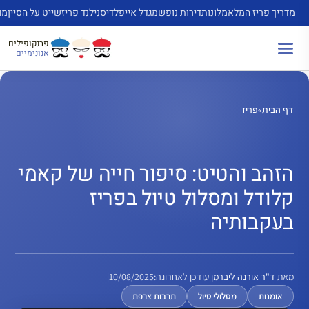
דלג
מדריך פריז המלא
מלונות
דירות נופש
מגדל אייפל
דיסנילנד פריז
שייט על הסיין
מו
תוכן
פרנקופילים
אנונימיים
דף הבית
»
פריז
הזהב והטיט: סיפור חייה של קאמי
קלודל ומסלול טיול בפריז
בעקבותיה
מאת
ד"ר אורנה ליברמן
|
עודכן לאחרונה:
10/08/2025
|
אומנות
מסלולי טיול
תרבות צרפת