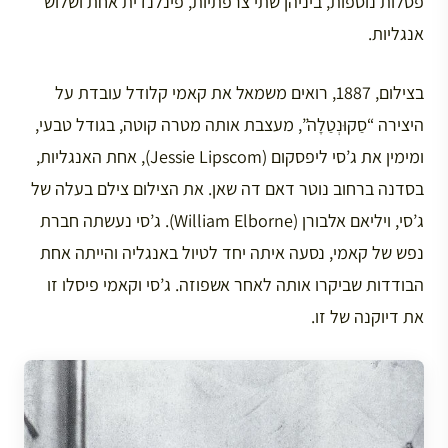
פסלות נוספות, ביניהן שתי צרפתיות, פינלנדית אחת ושלוש
אנגליות.
בצילום, 1887, רואים משמאל את קאמי קלודל עובדת על
היצירה “סַקוּנְטַלָה”, מעצבת אותה מטרה קוטה, בגודל טבעי,
ומימין את ג’סי ליפסקום (Jessie Lipscom), אחת האנגליות,
בסדנה ברחוב נוטר דאם דה שאן. את הצילום צילם בעלה של
ג’סי, ויליאם אלבורן (William Elborne). ג’סי נעשתה חברת
נפש של קאמי, נסעה איתה יחד לטיול באנגליה והייתה אחת
הבודדות שביקרו אותה לאחר אשפוזה. ג’סי וקאמי פיסלו זו
את דיוקנה של זו.