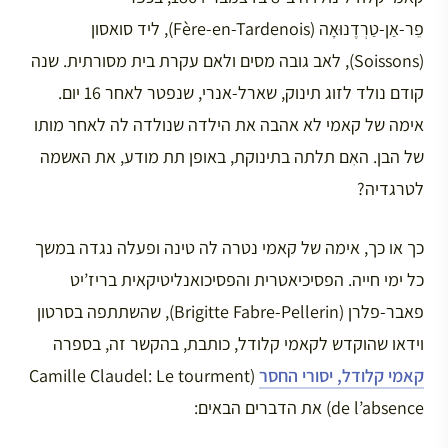
פֵר-אַן-טַרְדֶנוּאָה (Fère-en-Tardenois), ליד סואסון
(Soissons), לאב גובה מסים ולאם עקרת בית מסורתית. שנה
קודם נולד לזוג תינוק, שארל-אנרי, שנפטר לאחר 16 יום.
אימה של קאמי לא אהבה את הילדה שנולדה לה לאחר מותו
של הבן. האִם תלתה בתינוקת, באופן תת מודע, את האשמה
לטרגדיה?
כך או כך, אימה של קאמי נטרה לה טינה ופעלה נגדה במשך
כל ימי חייה. הפסיכיאטרית והפסיכואנליטיקאית בריז’יט
פאבר-פלרן (Brigitte Fabre-Pellerin), שהשתתפה בסרטון
וידאו שהוקדש לקאמי קלודל, כותבת, בהקשר זה, בספרה
קאמי קלודל, יסורי החסר
(Camille Claudel: Le tourment
de l’absence) את הדברים הבאים: