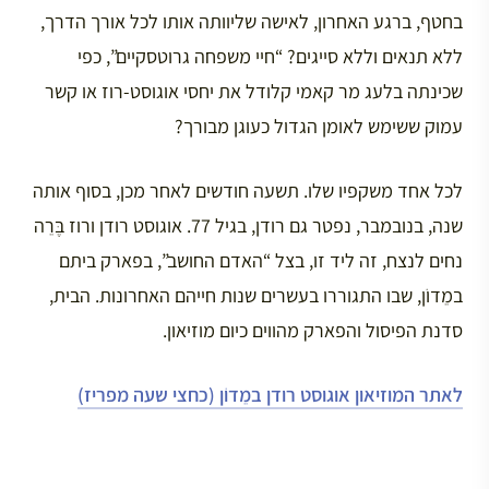
בחטף, ברגע האחרון, לאישה שליוותה אותו לכל אורך הדרך,
ללא תנאים וללא סייגים? “חיי משפחה גרוטסקיים”, כפי
שכינתה בלעג מר קאמי קלודל את יחסי אוגוסט-רוז או קשר
עמוק ששימש לאומן הגדול כעוגן מבורך?
לכל אחד משקפיו שלו. תשעה חודשים לאחר מכן, בסוף אותה
שנה, בנובמבר, נפטר גם רודן, בגיל 77. אוגוסט רודן ורוז בֶּרֵה
נחים לנצח, זה ליד זו, בצל “האדם החושב”, בפארק ביתם
במֵדוֹן, שבו התגוררו בעשרים שנות חייהם האחרונות. הבית,
סדנת הפיסול והפארק מהווים כיום מוזיאון.
לאתר המוזיאון אוגוסט רודן במֵדוֹן (כחצי שעה מפריז)