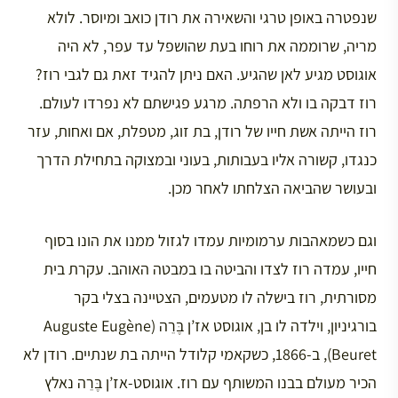
שנפטרה באופן טרגי והשאירה את רודן כואב ומיוסר. לולא
מריה, שרוממה את רוחו בעת שהושפל עד עפר, לא היה
אוגוסט מגיע לאן שהגיע. האם ניתן להגיד זאת גם לגבי רוז?
רוז דבקה בו ולא הרפתה. מרגע פגישתם לא נפרדו לעולם.
רוז הייתה אשת חייו של רודן, בת זוג, מטפלת, אם ואחות, עזר
כנגדו, קשורה אליו בעבותות, בעוני ובמצוקה בתחילת הדרך
ובעושר שהביאה הצלחתו לאחר מכן.
וגם כשמאהבות ערמומיות עמדו לגזול ממנו את הונו בסוף
חייו, עמדה רוז לצדו והביטה בו במבטה האוהב. עקרת בית
מסורתית, רוז בישלה לו מטעמים, הצטיינה בצלי בקר
בורגיניון, וילדה לו בן, אוגוסט אז’ן בֶּרֵה (Auguste Eugène
Beuret), ב-1866, כשקאמי קלודל הייתה בת שנתיים. רודן לא
הכיר מעולם בבנו המשותף עם רוז. אוגוסט-אז’ן בֶּרֵה נאלץ