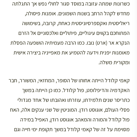
כשרונות שמתה עזובה במוסד סגור לחולי נפש אך התגלתה
מחדש לקהל הרחב בשנות השמונים. אומנות פיסולה,
ריאליסטית ואקספרסיוניסטית כאחת, קרובה, בשימושה
המתוחכם בקווים עיגוליים, פיתוליים ואלכסוניים אל הזרם
הנקרא אר (ארט) נובו. כמו הרבה מעמיתיה הושפעה הפסלת
מאומנות יפנית וידעה להטמיע את מאפייניה ביצירה אישית
ומקורית משלה.
קאמי קלודל הייתה אחותו של הסופר, המחזאי, המשורר, חבר
האקדמיה והדיפלומט, פול קלודל. כמו כן הייתה במשך
כתריסר שנים תלמידתו, עוזרתו ואהובתו של אחד מגדולי
פסלי העולם, אוגוסט רודן. המוניטין של שני ענקים אלה, האח
פול קלודל והמורה והמאהב אוגוסט רודן, האפיל במידה
מסוימת על זה של קאמי קלודל במשך תקופת ימי חייה וגם