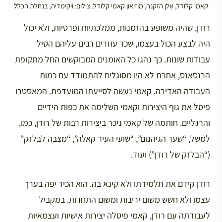
קאמי קלודל, אֶלֵן הזקנה, מוזיאון קאמי קלודל. צילום: ויקימדיה, בנחלת הכלל
רודן, שהיה משופע בהזמנות, ממלכתיות ופרטיות, ולא יכול
היה לבצע הכול בעצמו, שכר עוזרים רבים עליהם הטיל
עבודות שונות. כך נהגו כל האומנים המבוקשים החל מתקופת
הרנסאנס, אחרת לא היו מסוגלים להתמודד עם כמות
העבודה האדירה. קאמי נעשה לסייעתו המועדפת. המאסטרו
פיסל את גוף היצירות וקאמי השלימה את כפות הידיים
והרגליים. חותמה של קאמי ניכר ביצירות רבות של רודן, כמו,
למשל, “שער הגיהנום”, “שועי העיר קאלה”, “מצבה לבלזק”
(“הבלזק של רודן”) ועוד.
רודן קידם את תלמידתו ולא קינא בה. הוא הכיר יפה בערך
עצמו ולא חשש משום יריבות ומשום התחרות. במקביל
לעבודתה עם רודן, קאמי פיסלה יצירות אישיות ועצמאיות