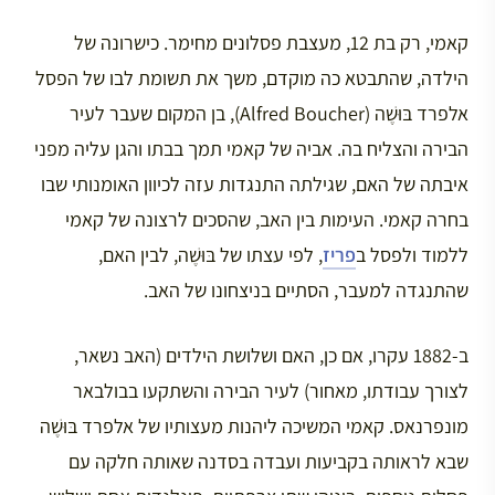
קאמי, רק בת 12, מעצבת פסלונים מחימר. כישרונה של
הילדה, שהתבטא כה מוקדם, משך את תשומת לבו של הפסל
אלפרד בּוּשֶׁה (Alfred Boucher), בן המקום שעבר לעיר
הבירה והצליח בה. אביה של קאמי תמך בבתו והגן עליה מפני
איבתה של האם, שגילתה התנגדות עזה לכיוון האומנותי שבו
בחרה קאמי. העימות בין האב, שהסכים לרצונה של קאמי
ללמוד ולפסל ב
פריז
, לפי עצתו של בּוּשֶׁה, לבין האם,
שהתנגדה למעבר, הסתיים בניצחונו של האב.
ב-1882 עקרו, אם כן, האם ושלושת הילדים (האב נשאר,
לצורך עבודתו, מאחור) לעיר הבירה והשתקעו בבולבאר
מונפרנאס. קאמי המשיכה ליהנות מעצותיו של אלפרד בּוּשֶׁה
שבא לראותה בקביעות ועבדה בסדנה שאותה חלקה עם