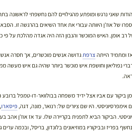
 להודות שאני נרגש ומופתע מהגילויים להם נחשפתי לראשונה בת
ספרו של אוז’ן היוותה עבורי את אחד השיאים בהרגשה זו. הסב
 רב אומן. האיש המוכשר והנבון הזה היה אגדה מהלכת על פי כל
אז ומתמיד הייתה
צרפת
גדושה אנשים מוכשרים, אך חסרה אנשי
דברי נפוליאון וחושפת איש מוכשר ביותר שהיה גם איש מעשה ממ
אה.
1882, בגיל 25, בזמן ביקור עם אביו אצל ידיד משפחה בבולוואר-דו-טמפל ברו
ם אימפרסיוניסטי. היו שם ציורים של: רנואר, מונה, דגה,
פיסארו
,
יסטי. הביקור הביא לתפנית בקריירה שלו. עד אז אוז’ן אהב ב
נחשף בפריז ובביקוריו במוזיאונים בלונדון, בריסל, ובכמה ערים ג