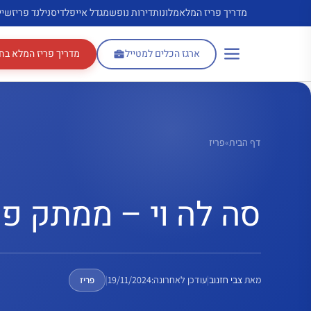
דלג
מדריך פריז המלא
מלונות
דירות נופש
מגדל אייפל
דיסנילנד פריז
שיי
תוכן
ארגז הכלים למטייל
מדריך פריז המלא בח
דף הבית
»
פריז
סה לה וי – ממתק פר
מאת
צבי חזנוב
|
עודכן לאחרונה:
19/11/2024
|
פריז