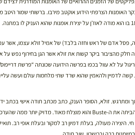
נפליקטים של הזמנים ההרואיים של האומנות המודרנית לצידם ש
בקר האומנות הצרפתי הידוע אוקטב מירבו. ברשותי שמור היטב מ
Bust (פרוטומה, פסל אדם של ראש וחזה בלבד) של אמיל זולא עצמו, אשר
 חלק מהציבור ביקר קשות את זולא אשר הגן בחירוף נפש על אל
ריגול על לא עוול בכפו בפרשה הידועה שכונתה “פרשת דרייפוס
ך ומתרגש. זולא, הסופר הענק, כתב מכתב תודה אישי בכתב ידו
“מצאתי הערב כשחזרתי הביתה את ה-Buste והוא מוצלח מאוד. מדויק יות
י. היצירה מעולה, בעלת דמיון רב למקור ובעלת אופי רב. תוא
יומנות רבה ובכישרון. שוב תודה.