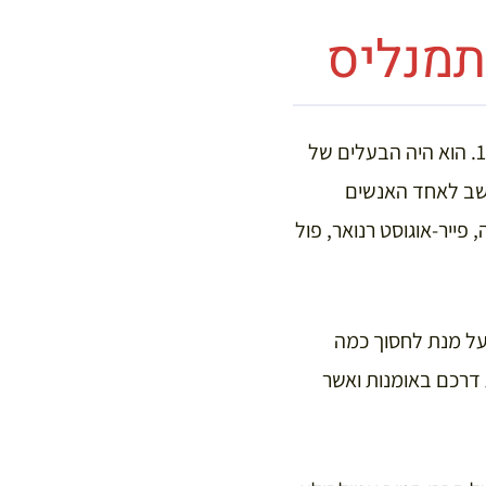
תמנליס
אני הנין של איש ענק. אוז’ן בלו, אבא של סבתא שלי קלייר, נולד בפריז ב-22 באפריל 1857. הוא היה הבעלים של
חשב לאחד האנשים
פייר-אוגוסט רנואר, פול
 על מנת לחסוך כמה
 דרכם באומנות ואשר