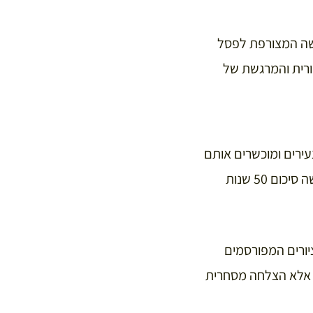
דשה המצורפת לפסל
ורית והמרגשת של
 צעירים ומוכשרים אותם
הוא עודד ללא הרף. הספר הנושא את השם “סיפורו של אוסף ציורים מודרניים”, הוא למעשה סיכום 50 שנות
ציורים המפורסמים
, אלא הצלחה מסחרית