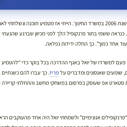
את יואל תמנליס הכרתי בשנת 2006 במשרד החינוך. הייתי אז מטמיע תוכנה ונ
כנראה ששמי בתור פרנקופיל הלך לפני מכיוון שברגע שהגעתי 
 עוד אחד כמוך”. כך החלה ידידות נפלאה.
 פעם למשרדו של יואל באגף ההדרכה בכל בוקר כדי “להטמיע 
ם, שומעים שאנסונים ומדברים על
פריז
. כך עברו להם כשנתיים
סטארט אפ שעוסק בפרסום במשחקי מחשב והתחלתי קריירה ש
קמתי את “פרנקופילים אנונימיים” ולשמחתי יואל היה אחד מהעוקבים 