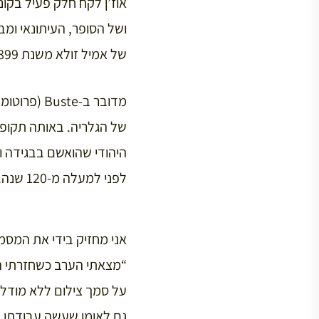
אוז’ן לקח חלק פעיל בקו
ושל הסופר, העיתונאי ומ
של אמיל זולא משנת 1899 בו הוא מודה לאוז’ן על יצירת אומנות שהוא העניק לו במתנה.
מדובר ב-e
של הגלריה. באותה תקופה
היהודי שהואשם בבגידה ו
לפני למעלה מ-120 שנה. קשה לדמיין ולהאמין שהוא שרד שתי מלחמות עולם ועשה עלייה למדינת ישראל.
אני מחזיק בידי את המסמ
על סמך צילום ללא מודל ח
גם לאומן שעשה עבודתו במ