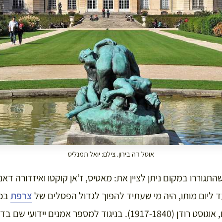
אוטל דה בירון. צילם: יואל תמנליס
תגוררו במקום ניתן לציין את: מאטיס, ז’אן קוקטו ואיזדורה דאנ
 ליום מותו, היה מי שעתיד להפוך לגדול הפסלים של
צרפת
בכל
הפסלים החשובים בעולם, אוגוסט רודן (1917-1840). בניגוד למספר אמנ