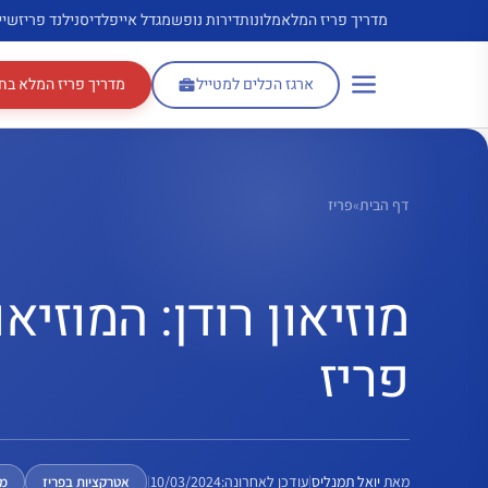
דלג
מדריך פריז המלא
מלונות
דירות נופש
מגדל אייפל
דיסנילנד פריז
שיי
תוכן
ארגז הכלים למטייל
מדריך פריז המלא בח
דף הבית
»
פריז
מוזיאון רודן: המוזיא
פריז
מאת
יואל תמנליס
|
עודכן לאחרונה:
10/03/2024
|
אטרקציות בפריז
מו