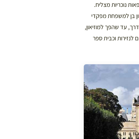
 בירון, בית אחוזה שנבנה בשנת 1730 עבור ייצרן פאות נוכריות מצליח.
17 רכש אותו המרשל דה-בירון בן למשפחת מפקדי
 אך הוצא להורג בגיליוטינה בשנת 1793. בהמשך הדרך, עד שהפך למוזיאון,
ם לנזירות וכבית ספר