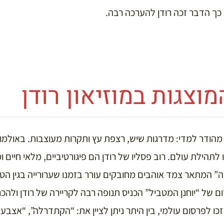
כך הדבר זכה רודן להערכה רבה.
מוצגות במוזיאון רודן
 מהודר למדי: מדרגות שיש, רצפת עץ ותקרות מעוצבות. באולמות
 לתהילת עולם. רוב פסליו של רודן הם פיגורטיביים, מלאי חיים ו
 המתאר צמד אוהבים מחובקים עורר בזמנו שערורייה בגין ה
 של “יוחנן המטביל” הכניס תנופה רבה לקריירה של רודן ולהכר
כו לפרסום עולמי, בין היתר ניתן לציין את: “הקתדרלה”, “אצבע 