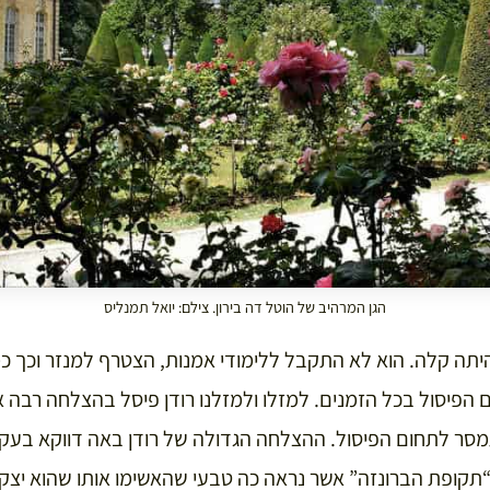
הגן המרהיב של הוטל דה בירון. צילם: יואל תמנליס
היתה קלה. הוא לא התקבל ללימודי אמנות, הצטרף למנזר וכך 
 הפיסול בכל הזמנים. למזלו ולמזלנו רודן פיסל בהצלחה רבה 
מסר לתחום הפיסול. ההצלחה הגדולה של רודן באה דווקא בעקבו
קופת הברונזה” אשר נראה כה טבעי שהאשימו אותו שהוא יצק 