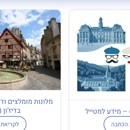
מלונות מומלצים וד
בדיז’ון (Dijon)
) – מידע למטייל
 הכתבה
לקריאת 