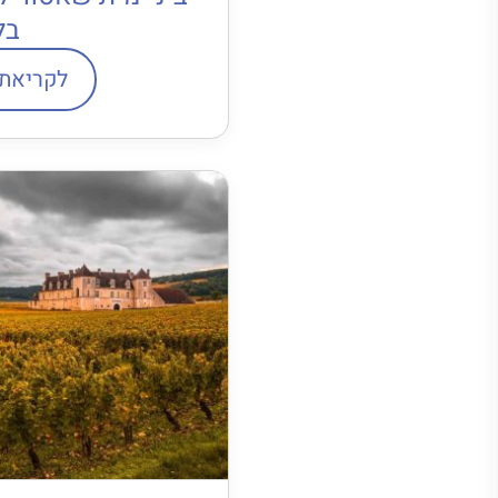
בל
לקריאת