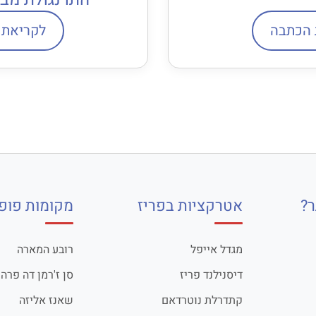
 הכתבה
לקריאת 
?
אטרקציות בפריז
מקומות פופו
מגדל אייפל
רובע המארה
דיסנילנד פריז
סן ז'רמן דה פרה
קתדרלת נוטרדאם
שאנז אליזה