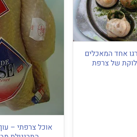
גו אחד המאכלים
לוקת של צרפת
אוכל צרפתי – עוף
התרנגולת מברס (se