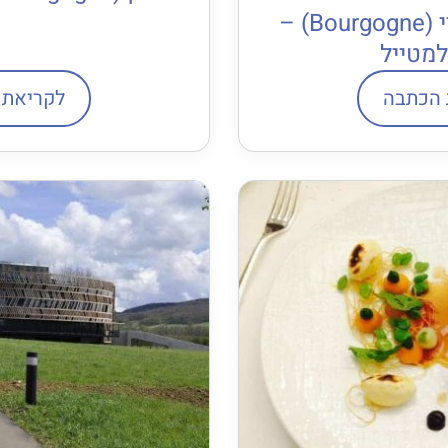
דרך היין בבורגונדי (Bourgogne) –
למטייל
 הכתבה
לקריאת 