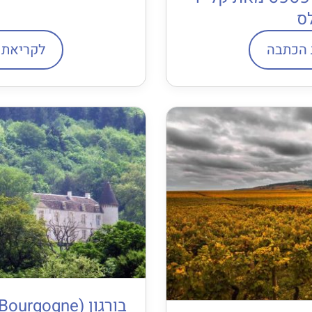
ס
 הכתבה
לקריאת 
בורגון (Bourgogne), לא מה שהכרתם