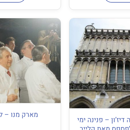
מארק מנו – ל
דיז’ון – פנינה ימי
לפספס מאת קלייר