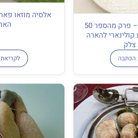
אלסיה מוזאו פאר
האחר
מסעדת “למלואז” – פרק מהספר 50
 קולינארי להארה
צלק
 הכתבה
לקריאת 