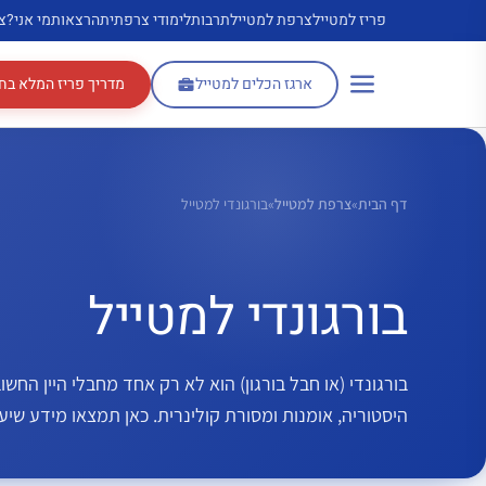
דלג
פריז למטייל
צרפת למטייל
תרבות
לימודי צרפתית
הרצאות
מי אני?
צ
תוכן
ארגז הכלים למטייל
מדריך פריז המלא בח
דף הבית
»
צרפת למטייל
»
בורגונדי למטייל
בורגונדי למטייל
בורגונדי (או חבל בורגון) הוא לא רק אחד מחבלי היין החש
היסטוריה, אומנות ומסורת קולינרית. כאן תמצאו מידע שיעז