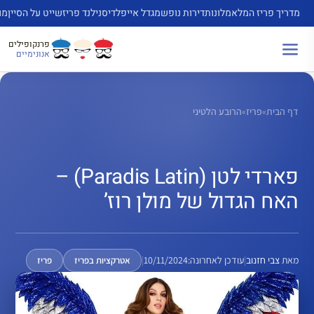
דלג
מדריך פריז המלא
מלונות
דירות נופש
מגדל אייפל
דיסנילנד פריז
שייט על הסיין
מו
תוכן
פרנקופילים
אנונימיים
דף הבית
»
פריז
»
הרובע הלטיני
פארדי לטן (Paradis Latin) –
האח הגדול של מולן רוז’
מאת
צבי חזנוב
|
עודכן לאחרונה:
10/11/2024
|
אטרקציות בפריז
פריז