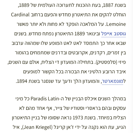
בשנת 1887, בעת ההכנות לתערוכה העולמית של 1889,
הוחלט להקים את התיאטרון מחדש והפעם ברחוב Cardinal
Lemoine. על המלאכה הופקד לא פחות ולא יותר מאשר
גוסטב אייפל
ובינואר 1889 התיאטרון נפתח מחדש. בשנים
שבאו אחר כך התמסד לאט לאט המופע שלו שמהווה ערבוב
בין זמרים, רקדנים, אקרובטים ובדרנים שמתמחים בהומור
פיזי (סלפסטיק). בתחילה המועדון די הצליח, אולם עם השנים,
איבד הרובע הלטיני את הבכורה בכל הקשור למופעים
ל
מונמארטר
, והמועדון הלך ודעך עד שנסגר בשנת 1894.
במהלך השנים איכלס הבניין של ה-Paradis Latin כל מיני
עסקים ובהם בראסרי וסטודיו של צייר, אף אחד מהם לא
הצליח במיוחד. בשנת 1973 נראה שסופו של בניין התיאטרון
הגיע, עת הוא נקנה על ידי ז’אן קריגל (Jean Kriegel), איל