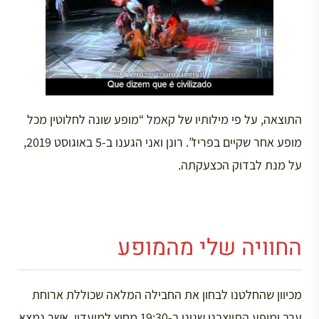
התוצאה, על פי מילותיו של קאמל “מופע שונה לחלוטין מכל
מופע אחר שקיים בפריז”. רונן ואני הגענו ב-5 באוגוסט 2019,
על מנת לבדוק הכצעקתה.
החוויה שלי מהמופע
מכיוון שהחלטנו לבחון את החבילה המלאה שכוללת ארוחת
ערב ומופע התייצבנו שנינו ב-19:30 מחוץ למועדון, אשר נמצא