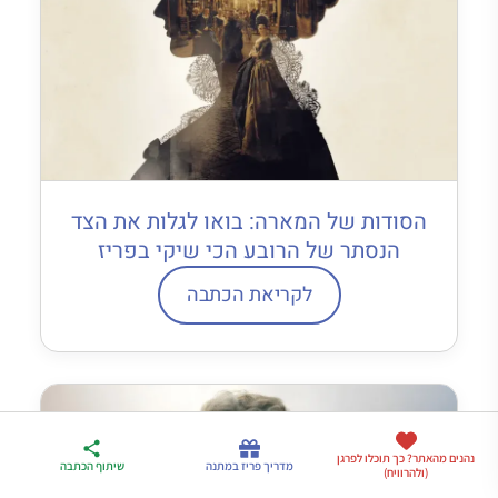
הסודות של המארה: בואו לגלות את הצד
הנסתר של הרובע הכי שיקי בפריז
לקריאת הכתבה
ארגז הכלים שלי
נהנים מהאתר? כך תוכלו לפרגן
מדריך פריז
דברו
מדריך פריז במתנה
שיתוף הכתבה
(ולהרוויח)
לטיול בצרפת
במתנה
איתי בווטסאפ