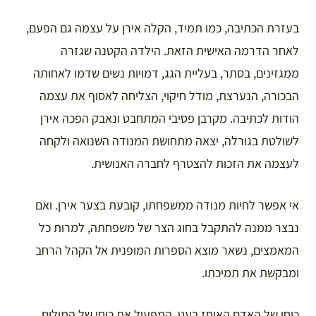
בעזרת הכתיבה, כמו תמיד, הקלה אירן על עצמה גם הפעם,
לאחר הדרמה האישית הזאת. הילדה הקטנה שגזרה
ממגזינים, בסתר, בעליית הגג, דמויות נשים שדמו לאחותה
הבכורה, הנערצת, מודל חיקוי, הצליחה לאסוף את עצמה
הודות לכתיבה. מקרבן פסיבי המתחבט ונאבק הפכה אירן
לשולטת בגורלה, יצאה מתחושת המנודה השנואה ולקחה
לעצמה את הזכות להצטרף לחברה האנושית.
אי אפשר לחיות מנודה ממשפחתו, קובעת בצער אירן. ואם
נבצר ממנה להתקבל בחוג הצר של משפחתה, למרות כל
המאמצים, נשאר מוצא הספרות המופנית אל הקהל הרחב
ומבקשת את תמיכתו.
כוחו של האדם האוחז בעט, המפעיל את כוחן של המילים,