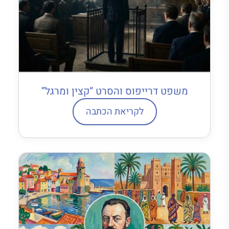
משפט דרייפוס והסרט “קצין ומרגל”
לקריאת הכתבה