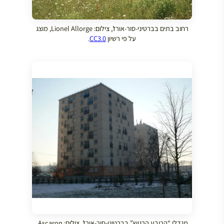
רחוב בתים בברטיני-סור-אורז’, צילום: Lionel Allorge, מוצג
על פי רשיון
CC3.0
.
מגדלי “הרובע הרגיש” בברטיני-סור-אורז’, צילום: Ascaron,