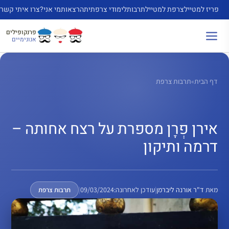
דלג
פריז למטייל
צרפת למטייל
תרבות
לימודי צרפתית
הרצאות
מי אני?
צרו איתי קשר
תוכן
פרנקופילים
אנונימיים
דף הבית
»
תרבות צרפת
אירן פְרָן מספרת על רצח אחותה –
דרמה ותיקון
מאת
ד"ר אורנה ליברמן
|
עודכן לאחרונה:
09/03/2024
|
תרבות צרפת