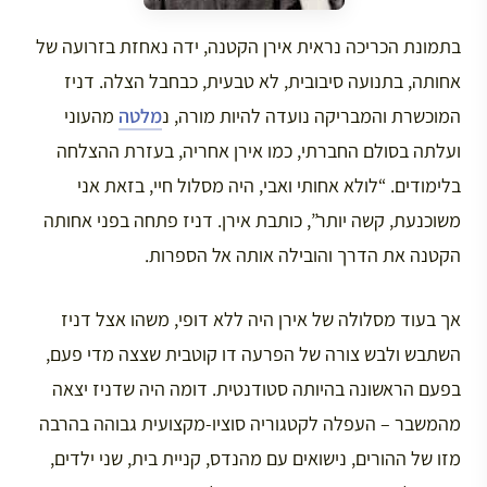
בתמונת הכריכה נראית אירן הקטנה, ידה נאחזת בזרועה של
אחותה, בתנועה סיבובית, לא טבעית, כבחבל הצלה. דניז
המוכשרת והמבריקה נועדה להיות מורה, נ
מלטה
מהעוני
ועלתה בסולם החברתי, כמו אירן אחריה, בעזרת ההצלחה
בלימודים. “לולא אחותי ואבי, היה מסלול חיי, בזאת אני
משוכנעת, קשה יותר”, כותבת אירן. דניז פתחה בפני אחותה
הקטנה את הדרך והובילה אותה אל הספרות.
אך בעוד מסלולה של אירן היה ללא דופי, משהו אצל דניז
השתבש ולבש צורה של הפרעה דו קוטבית שצצה מדי פעם,
בפעם הראשונה בהיותה סטודנטית. דומה היה שדניז יצאה
מהמשבר – העפלה לקטגוריה סוציו-מקצועית גבוהה בהרבה
מזו של ההורים, נישואים עם מהנדס, קניית בית, שני ילדים,