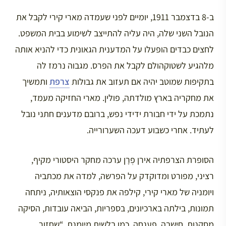
ב-8 בדצמבר 1911, יומיים לפני שעמדה מארי קירי לקבל את
הנובל השני שלה, היה עליה להתייצב לשימוע בבית המשפט.
לחצים כבדים הופעלו על המדענית הגאונית כדי להניא אותה
מלהגיע לשטוקהולם לקבל את הפרס. מגבוה נרמז לה
בתקיפות שמוטב יהיה אם תעזוב את גבולות
צרפת
ותמשיך
את מחקריה בארץ מולדתה, פולין. מארי החזיקה מעמד,
נתמכת על ידי חבורת ידידי נפש, ברובם מדענים חתני נובל
לעתיד. אחרי כשבוע דעכה השערורייה.
הסופרת הצרפתיה אירן פְרָן ערכה מחקר היסטורי מקיף,
רציני, מפורט ומדוקדק על הפרשה, למדה את מכתביה
ויומניה של מארי קירי, קילפה את פנקסי הוצאותיה, ניתחה
תמונות, בילתה בארכיונים, בספריות, הביאה עובדות, הסיקה
מסקנות, חישבה, פענחה, כמו בלשית מיומנת. “שחזור