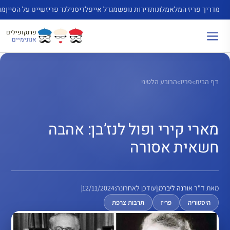
דלג
מדריך פריז המלא
מלונות
דירות נופש
מגדל אייפל
דיסנילנד פריז
שייט על הסיין
מו
תוכן
פרנקופילים
אנונימיים
דף הבית
»
פריז
»
הרובע הלטיני
מארי קירי ופול לנז’בן: אהבה
חשאית אסורה
מאת
ד"ר אורנה ליברמן
|
עודכן לאחרונה:
12/11/2024
|
היסטוריה
פריז
תרבות צרפת