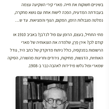
בשיניים חשוקות את חייה. מארי קירי השקיעה עצמה
בעבודתה המדעית, הפכה לישות אחת עם נושא מחקרה,
נמלטה מגבולות הזמן, המקום, הגוף והמציאות. עד ש…
מתי התחיל, בעצם, הרומן עם פול לנז’בן? באביב 1910 או
קודם לכן? אירן פְרָן, שלמדה את הוצאותיה של מארי
הרשומות בפנקסיה, כולל ניתוח מדוקדק של כתב היד, גודל
האותיות, הדגשות, מחיקות, גירודים וחריגות מהשורה, הסיקה
שמארי ופול גלשו מידידות לאהבה כבר ב-1908.