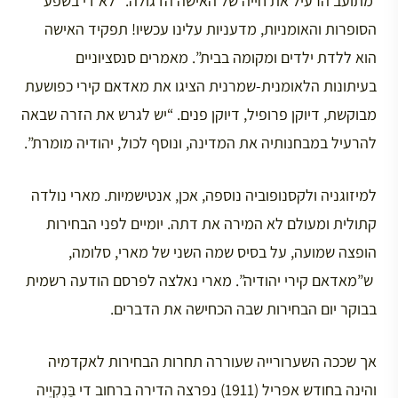
מתועב הרעיל את חייה של האישה הדגולה. “לא די בשפע
הסופרות והאומניות, מדעניות עלינו עכשיו! תפקיד האישה
הוא ללדת ילדים ומקומה בבית”. מאמרים סנסציוניים
בעיתונות הלאומנית-שמרנית הציגו את מאדאם קירי כפושעת
מבוקשת, דיוקן פרופיל, דיוקן פנים. “יש לגרש את הזרה שבאה
להרעיל במבחנותיה את המדינה, ונוסף לכול, יהודיה מומרת”.
למיזוגניה ולקסנופוביה נוספה, אכן, אנטישמיות. מארי נולדה
קתולית ומעולם לא המירה את דתה. יומיים לפני הבחירות
הופצה שמועה, על בסיס שמה השני של מארי, סלומה,
ש”מאדאם קירי יהודיה”. מארי נאלצה לפרסם הודעה רשמית
בבוקר יום הבחירות שבה הכחישה את הדברים.
אך שככה השערורייה שעוררה תחרות הבחירות לאקדמיה
והינה בחודש אפריל (1911) נפרצה הדירה ברחוב די בַּנְקְיֵיה