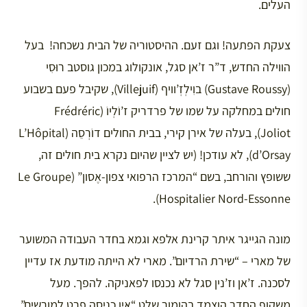
העלים.
צעקת הפתעה! וגם זעם. ההיסטוריה של הבית נשכחה! בעל
הווילה החדש, ד”ר ז’אן סגל, אונקולוג במכון גוסטב רוּסִי
(Gustave Roussy) בוִילְזְ’וויף (Villejuif), שקיבל פעם בשבוע
חולים במחלקה על שמו של פרדריק ז’וֹלְיוֹ (Frédréric
Joliot), בעלה של אירן קירי, בבית החולים דוֹרְסֵה (L’Hôpital
d’Orsay), לא עודכן! (יש לציין שהיום נקרא בית חולים זה,
ששופץ והורחב, בשם “המרכז הרפואי צפון-אֶסון” (Le Groupe
Hospitalier Nord-Essonne).
מונה הגייגר איתר קרינת אלפא וגמא בחדר העבודה המשוער
של מארי – “שירת הרדיום”. מארי לא הייתה מודעת אז עדיין
לסכנה. ז’אן וז’נין סגל לא נכנסו לפאניקה. להפך. מעל
משקוף החדר הוצמד בהומור שלט “אין כניסה פרט למורשים”.