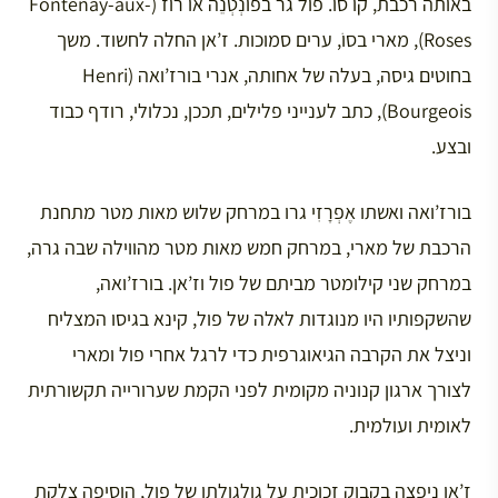
באותה רכבת, קו סוֹ. פול גר בפוֹנְטְנֵה אוֹ רוֹז (Fontenay-aux-
Roses), מארי בסוֹ, ערים סמוכות. ז’אן החלה לחשוד. משך
בחוטים גיסה, בעלה של אחותה, אנרי בורז’ואה (Henri
Bourgeois), כתב לענייני פלילים, תככן, נכלולי, רודף כבוד
ובצע.
בורז’ואה ואשתו אֶפְרָזִי גרו במרחק שלוש מאות מטר מתחנת
הרכבת של מארי, במרחק חמש מאות מטר מהווילה שבה גרה,
במרחק שני קילומטר מביתם של פול וז’אן. בורז’ואה,
שהשקפותיו היו מנוגדות לאלה של פול, קינא בגיסו המצליח
וניצל את הקרבה הגיאוגרפית כדי לרגל אחרי פול ומארי
לצורך ארגון קנוניה מקומית לפני הקמת שערורייה תקשורתית
לאומית ועולמית.
ז’אן ניפצה בקבוק זכוכית על גולגולתו של פול, הוסיפה צלקת