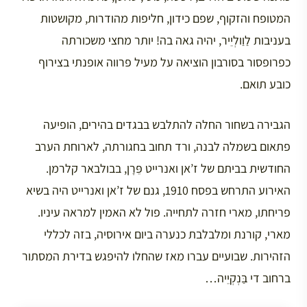
המטופח והזקוף, שפם כידון, חליפות מהודרות, מקושטות
בעניבות לַוַולְיֵיר, יהיה גאה בה! יותר מחצי משכורתה
כפרופסור בסורבון הוציאה על מעיל פרווה אופנתי בצירוף
כובע תואם.
הגבירה בשחור החלה להתלבש בבגדים בהירים, הופיעה
פתאום בשמלה לבנה, ורד תחוב בחגורתה, לארוחת הערב
החודשית בביתם של ז’אן ואנרייט פֵּרָן, בבולבאר קלרמן.
האירוע התרחש בפסח 1910, גנם של ז’אן ואנרייט היה בשיא
פריחתו, מארי חזרה לתחייה. פול לא האמין למראה עיניו.
מארי, קורנת ומלבלבת כנערה ביום אירוסיה, בזה לכללי
הזהירות. שבועיים עברו מאז שהחלו להיפגש בדירת המסתור
ברחוב די בַּנְקְיֵיה…