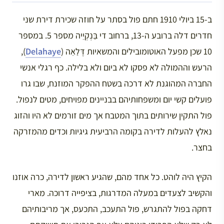
ב-15 ביולי 1910 חתם פול בסתר על חוזה שכירת דירת שני
חדרים דלה ברובע ה-13, ברחוב די בַּנְקְיֵיה מספר 5. במספר
10 שכן מפעל האוטומובילים והמשאיות דֶּלַאֵה (
Delahaye
),
הרעש וההמולה לא פסקו לא ביום ולא בלילה. כף רגלי אנשי
החברה המהוגנת לא דרכה בשטח ההפקר המוזנח, שבו גרו
פועלים קשי יום ומשפחותיהם בבניינים מפויחים, מטים לנפול.
פול התקין שירותים בתוך המטבח אך מים זורמים לא היו והזוג
נאלץ להעלות לדירה בקומה הרביעית גיגיות וכדים מהמזרקה
בחצר.
הקיץ היה לוהט. כל אחד מהם, שהגיע ראשון לדירה, כרה אוזנו
והקשיב לצעדים במעלה המדרגות, בציפייה דרוכה. מארי
דחקה בפול להתגרש, פול התעכב, התכעס, אך מריבותיהם