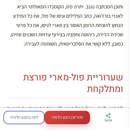
ותוכן המכתבה נגנב. יתרה מזו, הקומנדו המאולתר הביא
לאנרי בורז’ואה, כתב הפלילים וגיסו של פול, את כל המידע
הנחוץ להוכחת הרומן האסור בין מארי לגיסו, את כל פרטי
שכירת הדירה, ריהוטה וחפציה בצירוף עדויות השכנים שזיהו,
כמובן, ללא קושי את הסלבריטאית, השותפה לעבירה.
שערוריית פול-מארי פורצת
ומתלקחת
להירגע, לנוח. אמיל בּוֹרֵל הוזמן לקונגרס מתמטיקאים בגנואה
ומארי הצטרפה, נשענת על זוג הידידים הנאמנים. “חייבים
סיורים ברובע הלטיני
לינה ברובע הלטיני
ארגז הכלים שלי
מדריך פריז
דברו
שיתוף
לטיול בצרפת
במתנה
איתי בווטסאפ
להציל את פול מציפורניה של ז’אן”, חזרה ומלמלה מארי