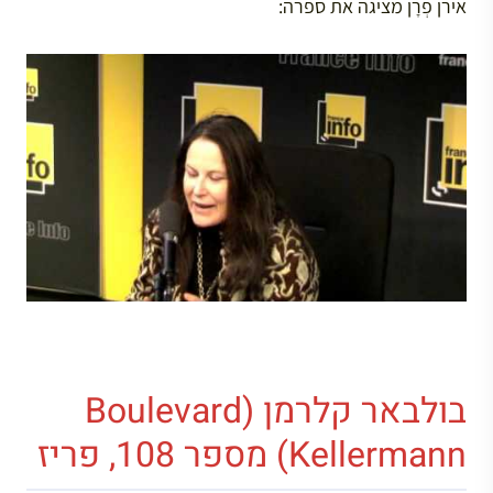
אירן פְרָן מציגה את ספרה:
בולבאר קלרמן (Boulevard
Kellermann) מספר 108, פריז