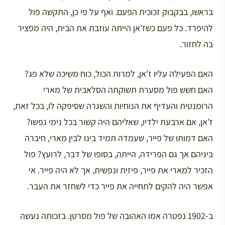
בראשו, בבקבוק זכוכית הפעם. ואף על פי כן, התקשה פול
להיפרד. כל פעם כשז’אן הייתה עוזבת את הבית, היה מפציר
בה לחזור.
האם הפעילה עליו ז’אן, למרות הכול, כוח משיכה שלא פג?
האם חשש פול מסערת תשוקתה הסלאבית של מארי
הרומנטית והעדיף את הנוחיות והשגרה שסיפקה לו, בכל זאת,
ז’אן, אם ארבעת ילדיו, שאליהם היה קשור בכל נימי נפשו?
האם דמותו של פייר, שעמדה תמיד בינו לבין מארי, חיברה
ביניהם אך גם הפרידה, הייתה, בסופו של דבר, לרועץ? פול
הזכיר למארי את פייר, פיזית ונפשית, אך לא היה פייר. אי
אפשר היה להקים לתחייה את פייר כדי לשחזר את העבר.
ב-1902 נפטרה אמו האהובה של פול מסרטן. בזכותה נעשה