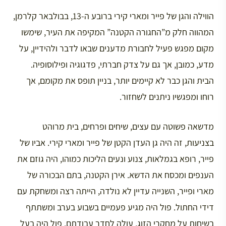
הווילה והגן של פייר ומארי קירי ברובע ה-13, בבולבאר קלרמן,
המהווה חלק מ”החגורה הקטנה” המקיפה את העיר, שימשו
מקום מפגש פעיל לחבורת מדענים שבאו לדבר ולהידיין, על
מדע, כמובן, אך גם על צדק חברתי, פדגוגיה ופילוסופיה.
הבית והגן כבר לא קיימים יותר, בניין תופס את מקומם, אך
רוחו ומפגשיו ניתנים לשחזור.
מדשאה פשוטה עם עצים, שיחים ופרחים, בית מרוהט
בצניעות, זה היה גן העדן הקטן של פייר ומארי קירי. אביו של
פייר, רופא בגמלאות, צנוע ונעים הליכות כמוהו, היה גוזם את
הענפים ומכסח את הדשא. אירן הקטנה, בתם הבכורה של
מארי ופייר, השנייה עדיין לא נולדה, הייתה רצה ומשחקת עם
דידי החתול. פול היה מגיע פעמיים בשבוע בערב ומשתתף
בשיחות על מחקרי הזוג, עולה לחדר עבודתם. פול היה בעל