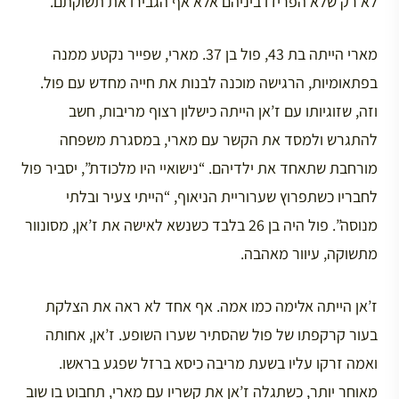
לא רק שלא הפרידו ביניהם אלא אף הגבירו את תשוקתם.
מארי הייתה בת 43, פול בן 37. מארי, שפייר נקטע ממנה
בפתאומיות, הרגישה מוכנה לבנות את חייה מחדש עם פול.
וזה, שזוגיותו עם ז’אן הייתה כישלון רצוף מריבות, חשב
להתגרש ולמסד את הקשר עם מארי, במסגרת משפחה
מורחבת שתאחד את ילדיהם. “נישואיי היו מלכודת”, יסביר פול
לחבריו כשתפרוץ שערוריית הניאוף, “הייתי צעיר ובלתי
מנוסה”. פול היה בן 26 בלבד כשנשא לאישה את ז’אן, מסונוור
מתשוקה, עיוור מאהבה.
ז’אן הייתה אלימה כמו אמה. אף אחד לא ראה את הצלקת
בעור קרקפתו של פול שהסתיר שערו השופע. ז’אן, אחותה
ואמה זרקו עליו בשעת מריבה כיסא ברזל שפגע בראשו.
מאוחר יותר, כשתגלה ז’אן את קשריו עם מארי, תחבוט בו שוב