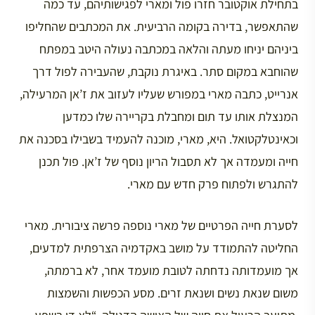
בתחילת אוקטובר חזרו פול ומארי לפגישותיהם, עד כמה
שהתאפשר, בדירה בקומה הרביעית. את המכתבים שהחליפו
ביניהם יניחו מעתה והלאה במכתבה נעולה היטב במפתח
שהוחבא במקום סתר. באיגרת נוקבת, שהעבירה לפול דרך
אנרייט, כתבה מארי במפורש שעליו לעזוב את ז’אן המרעילה,
המנצלת אותו עד תום ומחבלת בקריירה שלו כמדען
וכאינטלקטואל. היא, מארי, מוכנה להעמיד בשבילו בסכנה את
חייה ומעמדה אך לא תסבול הריון נוסף של ז’אן. פול תכנן
להתגרש ולפתוח פרק חדש עם מארי.
לסערת חייה הפרטיים של מארי נוספה פרשה ציבורית. מארי
החליטה להתמודד על מושב באקדמיה הצרפתית למדעים,
אך מועמדותה נדחתה לטובת מועמד אחר, לא ברמתה,
משום שנאת נשים ושנאת זרים. מסע הכפשות והשמצות