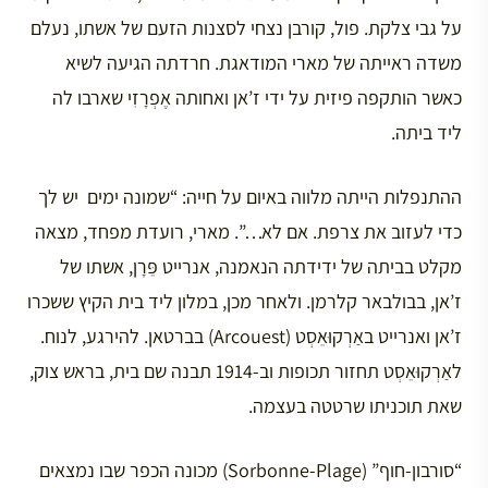
על גבי צלקת. פול, קורבן נצחי לסצנות הזעם של אשתו, נעלם
משדה ראייתה של מארי המודאגת. חרדתה הגיעה לשיא
כאשר הותקפה פיזית על ידי ז’אן ואחותה אֶפְרָזִי שארבו לה
ליד ביתה.
ההתנפלות הייתה מלווה באיום על חייה: “שמונה ימים יש לך
כדי לעזוב את צרפת. אם לא…”. מארי, רועדת מפחד, מצאה
מקלט בביתה של ידידתה הנאמנה, אנרייט פֵּרָן, אשתו של
ז’אן, בבולבאר קלרמן. ולאחר מכן, במלון ליד בית הקיץ ששכרו
ז’אן ואנרייט באַרְקוּאֵסְט (Arcouest) בברטאן. להירגע, לנוח.
לאַרְקוּאֵסְט תחזור תכופות וב-1914 תבנה שם בית, בראש צוק,
שאת תוכניתו שרטטה בעצמה.
“סורבון-חוף” (Sorbonne-Plage) מכונה הכפר שבו נמצאים