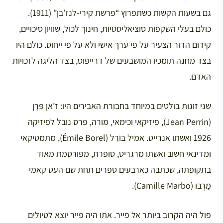
גם בשעות הקשות כשתפרוץ “פרשת קירי-לנז’בן” (1911).
כולם בעלי השקפות סוציאליסטיות, חינוך לכול, שוויון סיכויים,
קידום הדור הצעיר על פי ערך אישי ולא על פי ייחוס. כולם היו
בצד מחנה תומכיו המושבעים של דרייפוס, בצד הליגה לזכויות
האדם.
שני זוגות בולטים במיוחד בחבורת האבירים היו: ז’אן פֵּרָן
(Jean Perrin), פיזיקאי וכימאי, מורה, פרס נובל לפיזיקה
1926 ואשתו אנרייט. אמיל בּוֹרֵל (Émile Borel), מתמטיקאי
ומדינאי חשוב ואשתו מרגריט, סופרת, מפורסמת מאוד
בתקופתה, שכתבה כארבעים ספרים תחת שם העט קאמי
מַרְבּוֹ (Camille Marbo).
פול היה הקרוב ביותר אל פייר. אתו היה פייר יוצא לטיולים