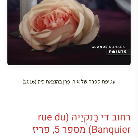
עטיפת ספרה של אירן פְרָן בהוצאת כיס (2016)
רחוב די בַּנְקְיֵיה (rue du
Banquier) מספר 5, פריז