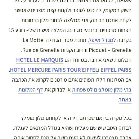
שאפשר, לפגוש את האנשים בדרכם לעבודה, לעבור על פני
השוק המקומי, להיכנס לסופר ולקנות קצת מוצרים שאפשר
לקחת אתכם הביתה, אני ממליצה לבחור מלון ברחובות
הפחות מרכזיים וברובעי מגורים. המלצה אישית שלי- רובע 15
בקרבה ל
מגדל אייפל
, תחנת מטרו הגדולה La Motte
Picquet – Grenelle ורחוב הקניות Rue de Grenelle.
המלונות שאני אוהבת במיוחד הם
HOTEL LE MARQUIS
EIFFEL PARIS
ו
HOTEL MERCURE PARIS TOUR EIFFEL
.
אם המלונות הללו תפוסים אתם מוזמנים לקרוא את הכתבה
בתי מלון מומלצים למשפחות
או לבדוק את
דף המלונות
באתר
.
בכל מקרה בין אם שכרתם דירה או לקחתם מלון מומלץ
לבדוק היטב שיש שם מעלית ושהיא בגודל המתאים לעגלה.
אחרת תצטרכו לעשות לא מעט כושר על מנת לסחוב אותה