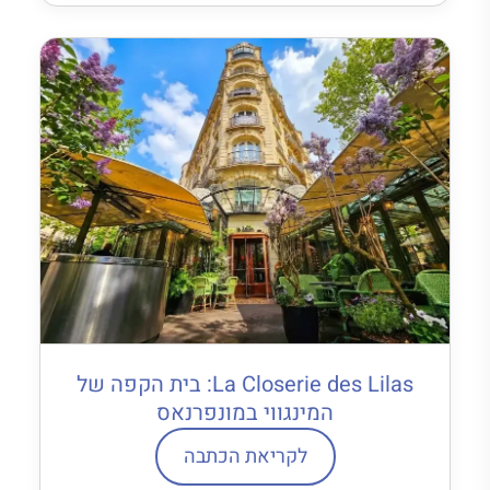
La Closerie des Lilas: בית הקפה של
המינגווי במונפרנאס
לקריאת הכתבה