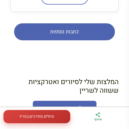
כתבות נוספות
המלצות שלי לסיורים ואטרקציות
ששווה לשריין
פעילויות מעניינות נוספות
טיולים מודרכים בפריז
ארגז הכלים שלי
מדריך פריז
דברו
שיתוף
לטיול בצרפת
במתנה
איתי בווטסאפ