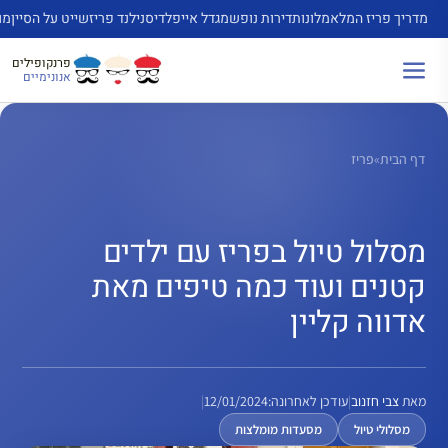
דלג
מדריך פריז המלא
מלונות
דירות נופש
מגדל אייפל
דיסנילנד פריז
שייט על הסיין
מו
תוכן
פרנקופילים
אנונימיים
דף הבית
»
פריז
מסלול טיול בפריז עם ילדים
קטנים ועוד כמה טיפים מאת
אדווה קליין
מאת
צבי חזנוב
|
עודכן לאחרונה:
12/01/2024
|
מסלולי טיול
מסעדות מומלצות