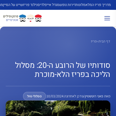
דלג
מדריך פריז המלא
מלונות
דירות נופש
מגדל אייפל
דיסנילנד פריז
שייט על הסיין
מו
תוכן
פרנקופילים
אנונימיים
דף הבית
»
פריז
סודותיו של הרובע ה-20: מסלול
הליכה בפריז הלא-מוכרת
מאת
פאני רוטשטיין
|
עודכן לאחרונה:
10/03/2024
|
מסלולי טיול