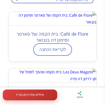
Café de Flore: בית הקפה של סארטר
וסימון דה בובואר
לקריאת הכתבה
Les Deux Magots: בית הקפה שהפך
טיולים מודרכים בפריז
לסמל של סן‐ז’רמן דה פרה
ארגז הכלים שלי
מדריך פריז
דברו
שיתוף
לטיול בצרפת
במתנה
איתי בווטסאפ