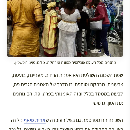
מהגרים מכל העולם אוכלוסיה מגוונת ומרתקת. צילום: פאני רוטשטיין.
שפת השכונה השולטת היא אמנות הרחוב. מעניינת, בועטת,
צבעונית, מרתקת וסוחפת. זו הדרך של האמנים הגרים פה,
לבעוט בממסד בכלל ובזה האומנותי בפרט. פה, הם נותנים
את הטון. גרפיטי.
השכונה הזו מפרסמת גם בשל העובדה ש
אדית פיאף
נולדה
כאן, פה התחילה את מסע השאנסונים, כשהיא נושאת על גבה