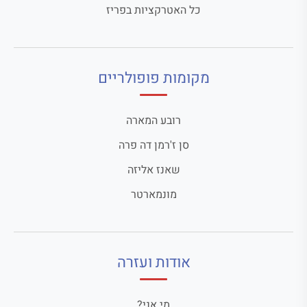
כל האטרקציות בפריז
מקומות פופולריים
רובע המארה
סן ז'רמן דה פרה
שאנז אליזה
מונמארטר
אודות ועזרה
מי אני?