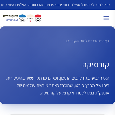
דלג
פריז למטייל
צרפת למטייל
תרבות
לימודי צרפתית
הרצאות
מי אני?
צרו איתי קשר
תוכן
פרנקופילים
אנונימיים
דף הבית
»
צרפת למטייל
»
קורסיקה
קורסיקה
האי הרביעי בגודלו בים התיכון, ומקום מרתק ועשיר בהיסטוריה,
ביתו של מפרץ פורטו, שהוכרז כאתר מורשת עולמית של
אונסק”ו. בואו ללמוד ולקרוא על קורסיקה.