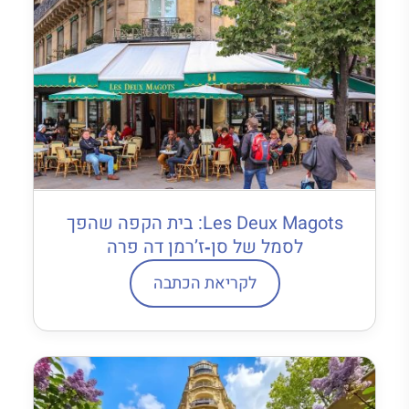
Les Deux Magots: בית הקפה שהפך
לסמל של סן‐ז’רמן דה פרה
לקריאת הכתבה