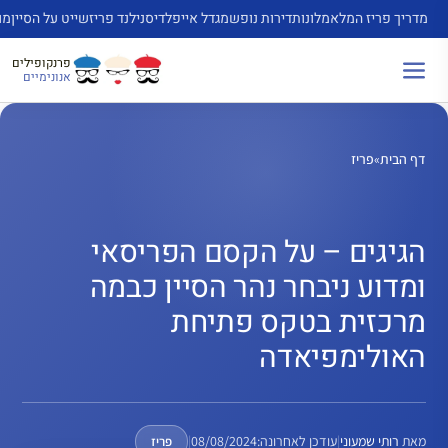
דלג
מדריך פריז המלא
מלונות
דירות נופש
מגדל אייפל
דיסנילנד פריז
שייט על הסיין
מו
תוכן
פרנקופילים
אנונימיים
דף הבית
»
פריז
הגיגים – על הקסם הפריסאי
ומדוע ניבחר נהר הסיין כבמה
מרכזית בטקס פתיחת
האולימפיאדה
מאת
רותי שמעוני
|
עודכן לאחרונה:
08/08/2024
|
פריז