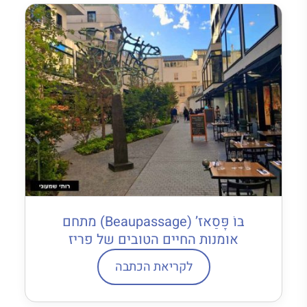
בּוֹ פָּסַאז’ (Beaupassage) מתחם
אומנות החיים הטובים של פריז
לקריאת הכתבה