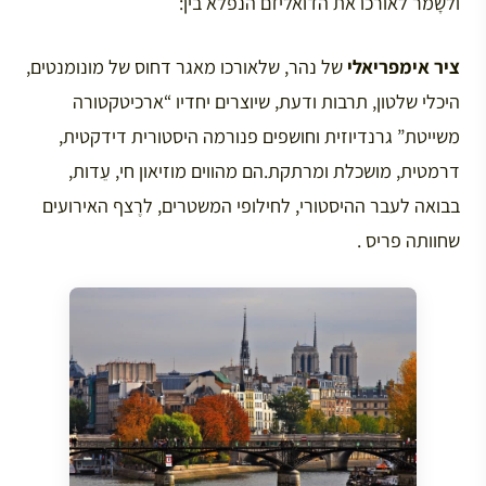
ולשָמר לאורכו את הדואליזם הנפלא בין:
ציר אימפריאלי
של נהר, שלאורכו מאגר דחוס של מונומנטים,
היכלי שלטון, תרבות ודעת, שיוצרים יחדיו “ארכיטקטורה
משייטת” גרנדיוזית וחושפים פנורמה היסטורית דידקטית,
דרמטית, מושכלת ומרתקת.הם מהווים מוזיאון חי, עֵדות,
בבואה לעבר ההיסטורי, לחילופי המשטרים, לרֶצף האירועים
שחוותה פריס .