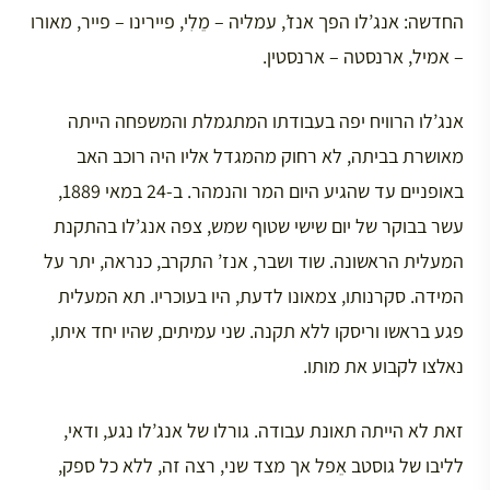
החדשה: אנג’לו הפך אנז’, עמליה – מֵלִי, פיירינו – פייר, מאורו
– אמיל, ארנסטה – ארנסטין.
אנג’לו הרוויח יפה בעבודתו המתגמלת והמשפחה הייתה
מאושרת בביתה, לא רחוק מהמגדל אליו היה רוכב האב
באופניים עד שהגיע היום המר והנמהר. ב-24 במאי 1889,
עשר בבוקר של יום שישי שטוף שמש, צפה אנג’לו בהתקנת
המעלית הראשונה. שוד ושבר, אנז’ התקרב, כנראה, יתר על
המידה. סקרנותו, צמאונו לדעת, היו בעוכריו. תא המעלית
פגע בראשו וריסקו ללא תקנה. שני עמיתים, שהיו יחד איתו,
נאלצו לקבוע את מותו.
זאת לא הייתה תאונת עבודה. גורלו של אנג’לו נגע, ודאי,
לליבו של גוסטב אֵפל אך מצד שני, רצה זה, ללא כל ספק,