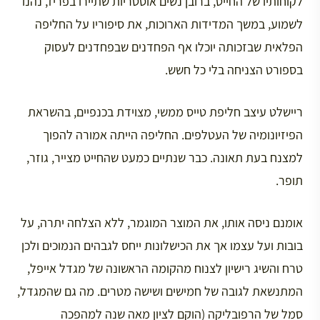
לקוחותיו של החייט, ברובן נשים אוסטריות שתיירו בפריז, נהנו
לשמוע, במשך המדידות הארוכות, את סיפוריו על החליפה
הפלאית שבזכותה יוכלו אף הפחדנים שבפחדנים לעסוק
בספורט הצניחה בלי כל חשש.
ריישלט עיצב חליפת טייס ממשי, מצוידת בכנפיים, בהשראת
הפיזיונומיה של העטלפים. החליפה הייתה אמורה להפוך
למצנח בעת תאונה. כבר שנתיים כמעט שהחייט מצייר, גוזר,
תופר.
אומנם ניסה אותו, את המוצר המוגמר, ללא הצלחה יתרה, על
בובות ועל עצמו אך את הכישלונות ייחס לגבהים הנמוכים ולכן
טרח והשיג רישיון לצנוח מהקומה הראשונה של מגדל אייפל,
המתנשאת לגובה של חמישים ושישה מטרים. מה גם שהמגדל,
סמל של הרפובליקה (הוקם לציון מאה שנה למהפכה