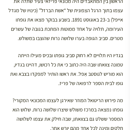
הראשון בין המתאבדים היה מכונאי פריזאי צעיר שתלה את
עצמו בתוך הרגל הצפונית של “אשת הברזל” (כינויו של מגדל
אייפל) ב-23 באוגוסט 1891. בשבע בבוקר מצאו את גופתו
העירומה, תלויה על אחד ממוטות המתכת בגובה של עשרים
מטרים. סביב הגופה בערו שלושה נרות שהוצבו במשולש.
בגדיו היו תלויים לא רחוק סביב גופתו ובכיס מעילו הייתה
טמונה צוואתו שבה היה כתוב כי את כל רכושו, דהיינו בגדיו,
הוא מוריש לגוסטב אֵפל. את ראשו הותיר למפקדו בצבא ואת
גופו לבית הספר לרפואה של פריז.
מה פירוש הריטואל המוזר שאירגן לעצמו המכונאי המקורי?
גופתו נמצאה במרכז משולש שיצרו שלושה נרות. שלוש הוא
המספר ששלט גם בצוואתו, שבה חילק את עצמו לשלושה
חלקים ומינה לכל אחד מהם יורש אחר.