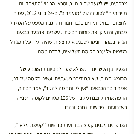
צרפתית, יש לשער שהיה תייר, ומכאן הכינוי “התאבדויות
תיירותיות” לסוג זה של “מועמדים”. ב-24 ביוני 2012, סמוך
לחצות, הבחינו תיירים בגבר חגור תיק גב המטפס על המגדל
מבחוץ והזעיקו את כוחות הביטחון. עשרים וארבעה כבאים
הגיעו במהרה וניסו לשכנע את הצעיר, שהיה תלוי על המגדל
בטיפוס אל עבר הקומה השלישית, לרדת ממנו.
הצעיר בן העשרים וחמש לא שעה לניסיונות השכנוע של
הרופא והצוות, שאיתם דיבר כשעתיים. עשינו כל מה שיכולנו,
אמר דובר הכבאים. “אין לי יותר מה להגיד”, אמר הבחור,
הרפה אחיזתו וצנח מגובה של 125 מטרים לקומה השנייה
כשזרועותיו פרושות, נחבט ונהרג.
הצרפתים מכנים קפיצה בזרועות פרושות “‘קפיצת מלאך”,