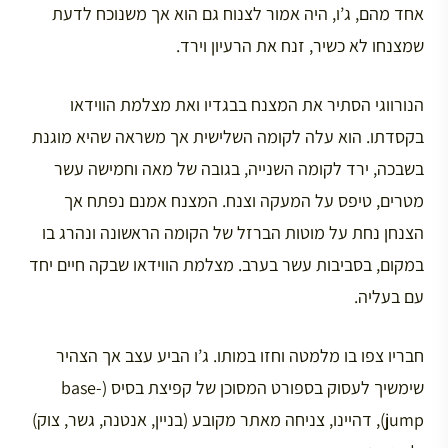
אחד מהם, ג’ו, היה אמור לצנוח גם הוא אך משנוכח לדעת
שמצנחו לא כשיר, זנח את הרעיון וירד.
הנורווגי הסתיר את המצנח בבגדיו ואת מצלמת הווידאו
בקסדתו. הוא עלה לקומה השלישית אך משראה שהיא מוגנת
בשבכה, ירד לקומה השנייה, בגובה של מאה וחמישה עשר
מטרים, טיפס על המעקה וצנח. המצנח אמנם נפתח אך
הצנחן נחת על מוטות הברזל של הקומה הראשונה ונהרג בו
במקום, בסביבות עשר בערב. מצלמת הווידאו שבקה חיים יחד
עם בעליה.
חבריו צפו בו מלמטה וחזו במותו. ג’ו הביע עצב אך הצהיר
שימשיך לעסוק בספורט המסוכן של קפיצת בסיס (base-
jump), דהיינו, צניחה מאתר מקובע (בניין, אנטנה, גשר, צוק)