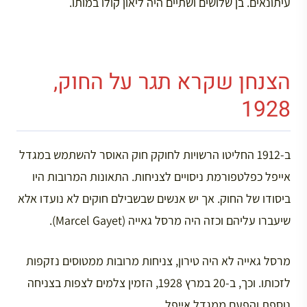
עיתונאים. בן שלושים ושתיים היה ליאון קולו במותו.
הצנחן שקרא תגר על החוק,
1928
ב-1912 החליטו הרשויות לחוקק חוק האוסר להשתמש במגדל
אייפל כפלטפורמת ניסויים לצניחות. התאונות המרובות היו
ביסודו של החוק. אך יש אנשים שבשבילם חוקים לא נועדו אלא
שיעברו עליהם וכזה היה מרסל גאייה (Marcel Gayet).
מרסל גאייה לא היה טירון, צניחות מרובות ממטוסים נזקפות
לזכותו. וכך, ב-20 במרץ 1928, הזמין צלמים לצפות בצניחה
נוספת והפעם ממגדל אייפל.