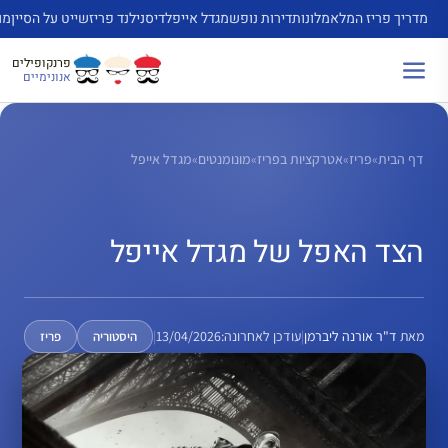
דלג
מדריך פריז המלא
מלונות
דירות נופש
מגדל אייפל
דיסנילנד פריז
שייט על הסיין
מו
תוכן
פרנקופילים
אנונימיים
דף הבית
»
פריז
»
אטרקציות בפריז
»
מונומנטים
»
מגדל אייפל
הצד האפל של מגדל אייפל
מאת
ד"ר אורנה ליברמן
|
עודכן לאחרונה:
13/04/2026
|
היסטוריה
פריז