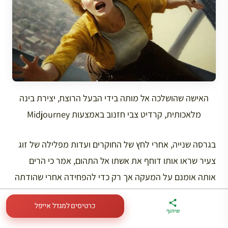
האישה שהושלכה אל מותה בידי הבעל הרוצח, יצירת בינה
מלאכותית, קרדיט צבי חזנוב באמצעות Midjourney
בגרסה שנייה, אחרי לחץ של החוקרים ועדות מפלילה של זוג
צעיר שראו אותו דוחף את אשתו אל התהום, אמר כי הרים
אותה אומנם על המעקה אך רק כדי להפחידה אחרי שהודתה
בפניו שבגדה בו. זאת הייתה היא שבחרה להתאבד משום רגשי
כרטיסים למגדל אייפל
אשם על המעשה.
ארגז הכלים שלי
מדריך פריז
דברו
שיתוף
לטיול בצרפת
במתנה
איתי בווטסאפ