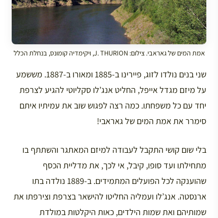
אמת המים של גאראבי. צילום: J. THURION, ויקימדיה קומונס, בנחלת הכלל
שני בנים נולדו לזוג, פיירינו ב-1885 ומאורו ב-1887. מששמע
על מיזם מגדל אייפל, החליט אנג’לו סקליוטי להגיע לצרפת
יחד עם כל משפחתו. כמה רצה לפגוש שוב את עמיתיו איתם
סימרר את אמת המים של גאראבי!
בלי שום קושי התקבל לעבודה למיזם המאתגר והשתתף בו
מתחילתו ועד סופו, קיבל, אי לכך, את מדליית הכסף
שהוענקה לכל הפועלים המתמידים. ב-1889 נולדה בתו
ארנסטה. אנג’לו ועמליה החליטו להישאר בצרפת וצירפתו את
שמותיהם ואת שמות הילדים, כאות היקלטות במולדת