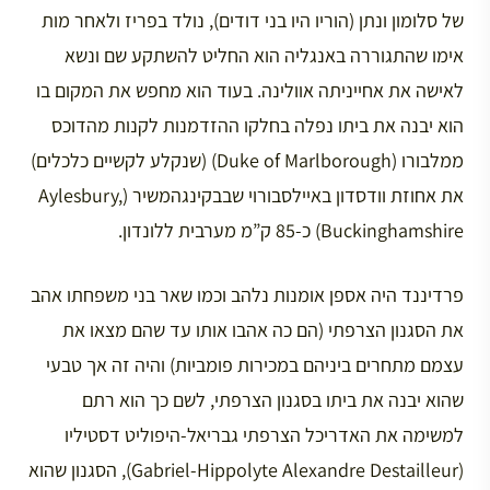
של סלומון ונתן (הוריו היו בני דודים), נולד בפריז ולאחר מות
אימו שהתגוררה באנגליה הוא החליט להשתקע שם ונשא
לאישה את אחייניתה אוולינה. בעוד הוא מחפש את המקום בו
הוא יבנה את ביתו נפלה בחלקו ההזדמנות לקנות מהדוכס
ממלבורו (Duke of Marlborough) (שנקלע לקשיים כלכלים)
את אחוזת וודסדון באיילסבורוי שבבקינגהמשיר (Aylesbury,
Buckinghamshire) כ-85 ק”מ מערבית ללונדון.
פרדיננד היה אספן אומנות נלהב וכמו שאר בני משפחתו אהב
את הסגנון הצרפתי (הם כה אהבו אותו עד שהם מצאו את
עצמם מתחרים ביניהם במכירות פומביות) והיה זה אך טבעי
שהוא יבנה את ביתו בסגנון הצרפתי, לשם כך הוא רתם
למשימה את האדריכל הצרפתי גבריאל-היפוליט דסטיליו
(Gabriel-Hippolyte Alexandre Destailleur), הסגנון שהוא