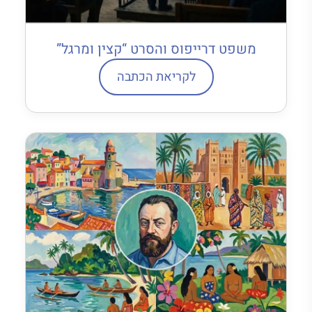
משפט דרייפוס והסרט “קצין ומרגל”
לקריאת הכתבה