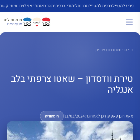
דלג
פריז למטייל
צרפת למטייל
תרבות
לימודי צרפתית
הרצאות
מי אני?
צרו איתי קשר
תוכן
פרנקופילים
אנונימיים
דף הבית
»
תרבות צרפת
טירת וודסדון – שאטו צרפתי בלב
אנגליה
מאת
רונן סאס
|
עודכן לאחרונה:
11/03/2024
|
היסטוריה