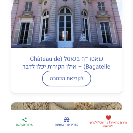
שאטו דה בגאטל (Château de
Bagatelle) – אילו הקירות יכלו לדבר
לקריאת הכתבה
ארגז הכלים שלי
נהנים מהאתר? כך תוכלו לפרגן
מדריך פריז
דברו
מדריך פריז במתנה
שיתוף הכתבה
(ולהרוויח)
לטיול בצרפת
במתנה
איתי בווטסאפ