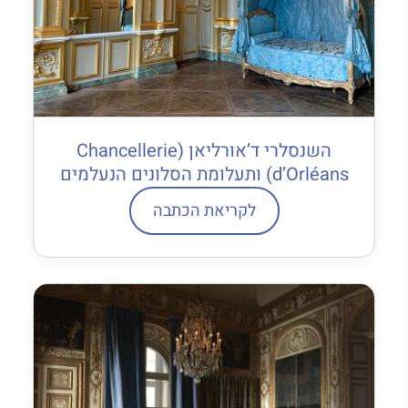
השנסלרי ד’אורליאן (Chancellerie
d’Orléans) ותעלומת הסלונים הנעלמים
לקריאת הכתבה