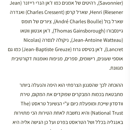
(Savonnier), רהיטים של אמנים כמו ז’אן הנרי רייזנר (Jean
Henri (Riesener, שארל קרסן (Charles Cressent) ואנדרה
שארל בול (André Charles Boulle), ציורים של תומס
גיינסבורו (Thomas Gainsborough), ז’אן אנטוון ווטאו
(Jean-Antoine Watteau), ניקולה לנסרה (Nicolas
Lancret), ז’אן בטיסט גרוז (Jean-Baptiste Greuze) כמו גם
אוספי שעונים, רישומים, ספרים, מניפות ואומנות דקורטיבית
מגוונת.
ההוכחה לכך שהסגנון הצרפתי הוא היפה והנעלה ביותר
מתבטאת בכמות המבקרים שפוקדים את המקום, טירת
וודסדון שייכת ומופעלת כיום ע”י הנשיונל טראסט (The
National Trust) והיא נחשבת לאחת הטירות הכי מתוירות
באנגליה בכלל ושל הטראסט בפרט ועל כן הגישה אליה היא