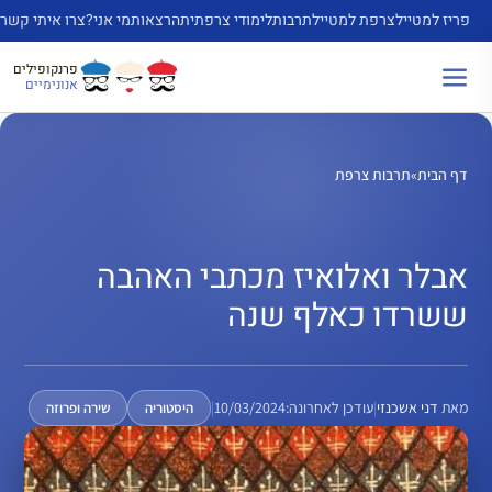
דלג
פריז למטייל
צרפת למטייל
תרבות
לימודי צרפתית
הרצאות
מי אני?
צרו איתי קשר
תוכן
פרנקופילים
אנונימיים
דף הבית
»
תרבות צרפת
אבלר ואלואיז מכתבי האהבה
ששרדו כאלף שנה
מאת
דני אשכנזי
|
עודכן לאחרונה:
10/03/2024
|
היסטוריה
שירה ופרוזה