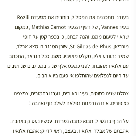
בעודנו מתכננים את המסלול, בוחרים את מסעדת Rozili
בעיר Vannes , של השף הצעיר Mathias Carnot , כמקום
שראוי לטעום ממנו, והנה הבחנו, כי בכפר קטן על חופי
מורביאן, St-Gildas-de-Rhus, שוכן המנזר בו מצא אבלר,
שמיד נתוודע אליו, מקלט מאויביו. משם, ככל הנראה, התכתב
עם אלואיז אהובתו, לפני כמעט אלף שנה, במכתבים שנחשבים
עד היום לנפלאים שהוחלפו אי פעם ביו אוהבים.
צהלנו שנינו כסוסים, געינו כאווזים, נערנו כחמורים, צפצפנו
כציפורים. איזו הזדמנות נפלאה לשלב נוף ואהבה !
על הנוף בו נטייל, תבוא כתבה נפרדת. עכשיו נעסוק באהבה.
אהבתם של אבלר ואלואיז. בעצם, ראוי לדייק: אהבת אלואיז