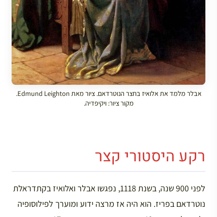
אבלר מלמד את אלואיז בחצר הנוטרדאם. ציור מאת Edmund Leighton.
מקור ציור: ויקיפדיה.
רקע היסטורי קצר
לפני 900 שנה, בשנת 1118, נפגשו אבלר ואלואיז בקתדראלת
נוטרדאם בפריז. הוא היה אז מרצה ידוע ומוערך לפילוסופיה