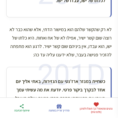
לכלתו של ישו, עבדו של ישו.
לא רק שהקשר שלהם הוא במישור הדתי, אלא שהוא כבר לא
רוצה שום קשר ישיר, אפילו לא של אח ואחות. היא כלתו של
ישו, הוא עבדו, אין ביניהם שום קשר ישיר. לרגע הוא מתפתה
להזכיר פגישה בעבר, שלא ידענו עליה עד כה:
כשחיית במנזר ארז’נטי עם הנזירות, באתי אליך יום
אחד לבקרך ביקור פרטי. יודעת את מה עשיתי עמך
באותו יום בתשוקתי חסרת הרסן בפינת אולם האוכל
של המנזר, משום שלא היה לנו מקום אחר ללכת
ארגז הכלים שלי
נהנים מהאתר? כך תוכלו לפרגן
מדריך פריז
דברו
מדריך פריז במתנה
שיתוף הכתבה
(ולהרוויח)
לטיול בצרפת
במתנה
איתי בווטסאפ
אליו.