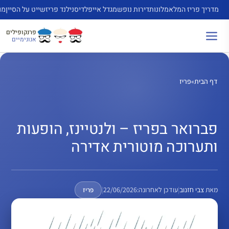
דלג
מדריך פריז המלא
מלונות
דירות נופש
מגדל אייפל
דיסנילנד פריז
שייט על הסיין
מו
תוכן
פרנקופילים
אנונימיים
דף הבית
»
פריז
פברואר בפריז – ולנטיינז, הופעות
ותערוכה מוטורית אדירה
מאת
צבי חזנוב
|
עודכן לאחרונה:
22/06/2026
|
פריז