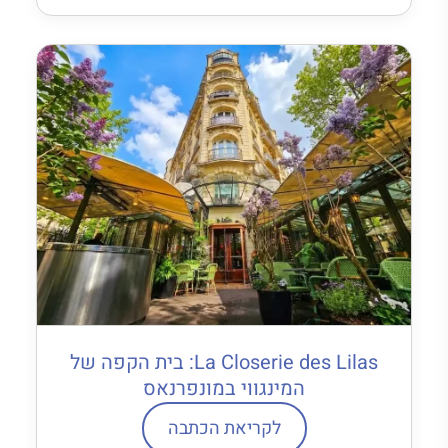
La Closerie des Lilas: בית הקפה של
המינגווי במונפרנאס
לקריאת הכתבה