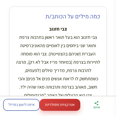
כמה מילים על הכותב/ת
צבי חזנוב
צבי חזנוב הוא בעל תואר ראשון בתרבות צרפת
ותואר שני ביחסים בין לאומיים מהאוניברסיטה
העברית (שניהם בהצטיינות). צבי הוא מומחה
לתיירות בצרפת (במיוחד פריז אבל לא רק), מרצה
לתרבות צרפת, מדריך טיולים (לפעמים,
כשמתחשק לו לראות אנשים פנים אל פנים) והכי
חשוב, מאוהב בצרפת ותרבותה מאז שהיה ילד.
צבי הוא הבעלים של האתר "פרנקופילים
אנונימיים", בו אתם נמצאים, ואת הידע שהוא צבר
אטרקציות פופולריות
איפה לישון בפריז?
ארגז הכלים שלי
מדריך פריז
דברו
שיתוף
לטיול בצרפת
במתנה
איתי בווטסאפ
ואת האהבה שלו לצרפת ותרבותה הוא שמח