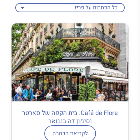
Café de Flore: בית הקפה של סארטר
וסימון דה בובואר
לקריאת הכתבה