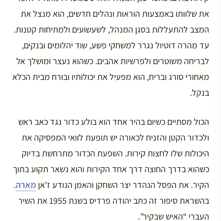
את שלוותו באמצעות הוראות ונהלים חדשים, הוא מנצל את
המצב להתעללות בסגן המנהל, לשעשועים ולמתיחות קטנות.
עד מהרה דוטיול נגרר למשחקי פשע, שוד יהלומים ובנקים,
לבריחה משוטרים ולפרשיות אהבים. כשהוא נעצר ומושלך אל
מאחורי סורג ובריח, הוא מפעיל את יכולותיו ובורח מבית הכלא
בנקל.
הכול מסתיים כשיום בהיר אחד הוא בולע כדור נגד כאב ראש
ולכדור הקטן והזניח לכאורה יש תופעת לוואי המפסיקה את
היכולות שלו לחצות קירות. השפעת הכדור מתרחשת בדיוק
כשהוא בדרך החוצה דרך אחד הקירות והוא נשאר תקוע בתוך
הקיר. את הפסל הנהדר יצר השחקן והאמן הנודע ז’אן
מארה
.
בהשראת סיפור זה כתב יהודה פרדיס בשנת 1955 את השיר
העברי “האיש שבקיר”.