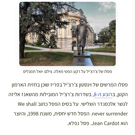
פסלו של צ’רצ’יל על רקע הפטי פאלה. צילם: יואל תמנליס
פסלו המרשים של וינסטון צ’רצ’יל בפריז שוכן בחזית הארמון
הקטן, ב
רובע ה-8
, בשדרות צ’רצ’יל המובילות מהשאנז אליזה
לגשר אלכסנדר השלישי. על בסיס הפסל כתוב We shall
never surrender. הפסל חדש יחסית, משנת 1998, והיוצר
הוא Jean Cardot. פסל נפלא.