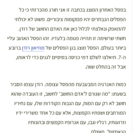
בפסל האחרון המוצג בכתבה זו אני חורג מהכרזתי כי כל
הפסלים הנבחרים יהיו ממקומות ציבוריים. פשוט לא יכולתי
להתאפק ונאלצתי לכלול כאן את האדם החושב של רודן.
חשתי שרשימה זו תהייה פגומה בלעדיו. זהו הפסל האהוב עליי
ביותר בעולם. הפסל מוצג בגן הפסלים של
מוזיאון רודן
ברובע
ה-7. תיאלצו לשלם דמי כניסה בסיסיים לגנים כדי לראותו,
אבל זה בהחלט שווה.
כמות האנרגיה המבעבעת מהפסל עצומה. רודן עצמו הסביר
בשעתו: “מה שגורם ל’אדם החושב’ לחשוב, זו העובדה שהוא
חושב לא רק עם המוח, עם הגבות הקודרות שלו, עם נחיריו
המורחבים ושפתיו הקפוצות, אלא עם כל אחד משרירי ידיו
וזרועותיו, רגליו וגבו, עם אגרופיו הקמוצים ובהונותיו
הנאחזות”. מושלם.