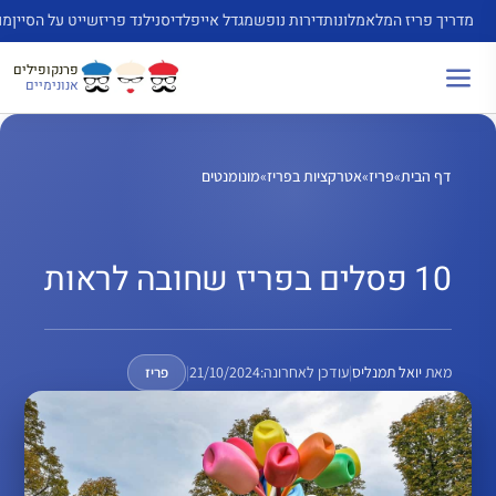
דלג
מדריך פריז המלא
מלונות
דירות נופש
מגדל אייפל
דיסנילנד פריז
שייט על הסיין
מו
תוכן
פרנקופילים
אנונימיים
דף הבית
»
פריז
»
אטרקציות בפריז
»
מונומנטים
10 פסלים בפריז שחובה לראות
מאת
יואל תמנליס
|
עודכן לאחרונה:
21/10/2024
|
פריז