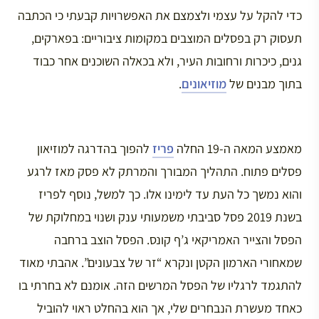
כדי להקל על עצמי ולצמצם את האפשרויות קבעתי כי הכתבה
תעסוק רק בפסלים המוצבים במקומות ציבוריים: בפארקים,
גנים, כיכרות ורחובות העיר, ולא בכאלה השוכנים אחר כבוד
בתוך מבנים של
מוזיאונים
.
מאמצע המאה ה-19 החלה
פריז
להפוך בהדרגה למוזיאון
פסלים פתוח. התהליך המבורך והמרתק לא פסק מאז לרגע
והוא נמשך כל העת עד לימינו אלו. כך למשל, נוסף לפריז
בשנת 2019 פסל סביבתי משמעותי ענק ושנוי במחלוקת של
הפסל והצייר האמריקאי ג’ף קונס. הפסל הוצב ברחבה
שמאחורי הארמון הקטן ונקרא “זר של צבעונים”. אהבתי מאוד
להתגמד לרגליו של הפסל המרשים הזה. אומנם לא בחרתי בו
כאחד מעשרת הנבחרים שלי, אך הוא בהחלט ראוי להוביל