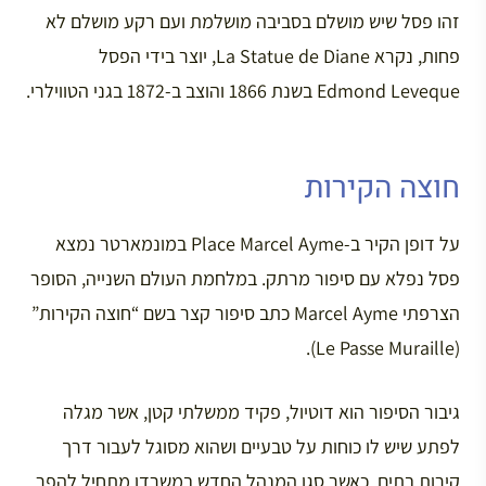
זהו פסל שיש מושלם בסביבה מושלמת ועם רקע מושלם לא
פחות, נקרא La Statue de Diane, יוצר בידי הפסל
Edmond Leveque בשנת 1866 והוצב ב-1872 בגני הטווילרי.
חוצה הקירות
על דופן הקיר ב-Place Marcel Ayme במונמארטר נמצא
פסל נפלא עם סיפור מרתק. במלחמת העולם השנייה, הסופר
הצרפתי Marcel Ayme כתב סיפור קצר בשם “חוצה הקירות”
(Le Passe Muraille).
גיבור הסיפור הוא דוטיול, פקיד ממשלתי קטן, אשר מגלה
לפתע שיש לו כוחות על טבעיים ושהוא מסוגל לעבור דרך
קירות בתים. כאשר סגן המנהל החדש במשרדו מתחיל להפר