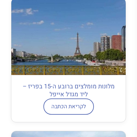
מלונות מומלצים ברובע ה-15 בפריז –
ליד מגדל אייפל
לקריאת הכתבה