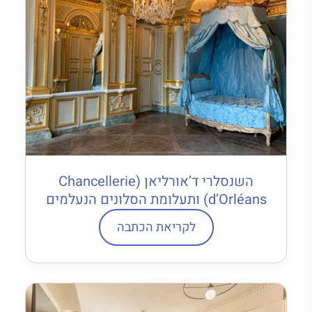
השנסלרי ד’אורליאן (Chancellerie
d’Orléans) ותעלומת הסלונים הנעלמים
לקריאת הכתבה