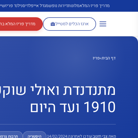
דלג
מדריך פריז המלא
מלונות
דירות נופש
מגדל אייפל
דיסנילנד פריז
שיי
תוכן
ארגז הכלים למטייל
מדריך פריז המלא בח
דף הבית
»
פריז
מתנדנדת ואולי שוקע
1910 ועד היום
מאת
צבי חזנוב
|
עודכן לאחרונה:
14/02/2024
|
היסטוריה
תרבות צרפת