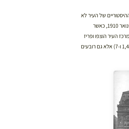
היסטוריים של העיר לא
קיימים היום (רובם הגדול נשטפו על ידיו). ההצפה המפורסמת ביותר של פריז התרחשה בינואר 1910, כאשר
אה מכך גדות הנהר ומרכז העיר הוצפו ופריז
הפכה למעין וונציה למשך 35 יום. באותה הצפה נפגעו לא רק רובעים על גדות הנהר (1,4,5,6 ו-7) אלא גם רובעים