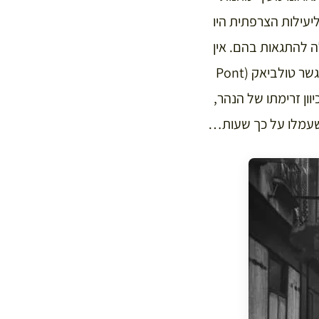
יעילות הצרפתית היו
 להתגאות בהם. אין
ספק שההחלטה הטיפשית ביותר הייתה להעביר את הזבל שהצטבר בבתים וברחובות אל גשר טולביאק (Pont
יוון זרימתו של הנהר,
ם שעמלו על כך שעות…