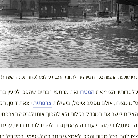
פריז שוקעת: ההצפה בפריז הגיעה עד לתחנת הרכבת סן לזאר (מקור תמונה ויקיפדיה)
ל גדותיו והציף את
המטרו
ואת מרתפי הבתים שהפכו למעין ברי
צרפתית
יוצאת דופן, ה
הצליח לישר את המגדל בקלות ולא להפוך אותו לגרסה הצרפתית
 הסתגלו די מהר לעובדה שהסיין גרם לפריז לכרות ברית ערים ת
צו להם בכל מקום והפכו לאמצעי תחבורה לגיטימי. במקביל התא