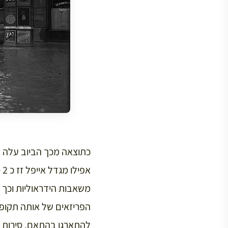
כתוצאה מכך הביוב עלה ע
אפילו מגדל אייפל זז כ 2 ס”מ מצירו, אולם גוסטב אייפל, ביעילות
משאבות הידראוליות וכך 
הפריזאים של אותה תקופה
להתארגן בהתאם. סירות צ