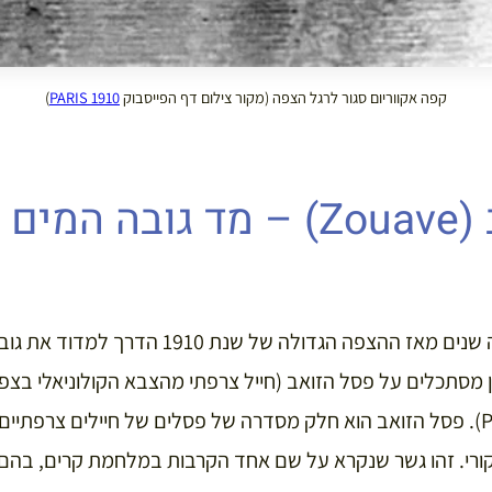
קפה אקווריום סגור לרגל הצפה (מקור צילום דף הפייסבוק
PARIS 1910
)
פסל הזואב (Zouave) – מד גוב
למרות שחלפו יותר ממאה שנים מאז ההצפה הגדולה של
 מסתכלים על פסל הזואב (חייל צרפתי מהצבא הקולוניאלי בצפ
גשר אלמה (Pont d’Alma). פסל הזואב הוא חלק מסדרה של פסלים של חיילים צרפ
רי. זהו גשר שנקרא על שם אחד הקרבות במלחמת קרים, בהם 