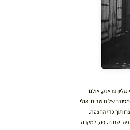
בסוף ינואר ותחילת פברואר, כאשר המים החלו לסגת התברר שהנזק מההצפה הוא כ- 400 מליון פראנק, אולם
 מסודר של תושבים. אולי
צרו תוך כדי ההצפה.
צפה. שם הקפה, למקרה