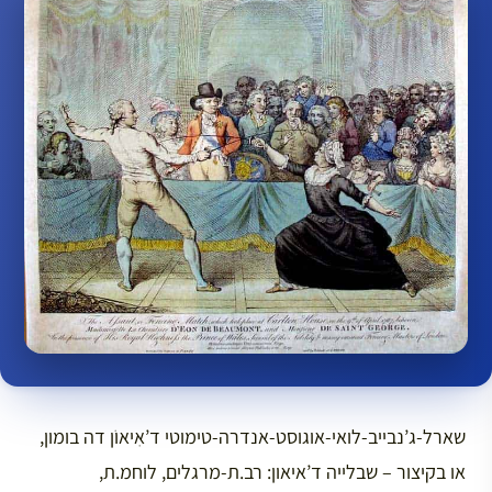
שארל-ג’נבייב-לואי-אוגוסט-אנדרה-טימוטי ד’אִיאוֹן דה בומון,
או בקיצור – שבלייה ד’איאון: רב.ת-מרגלים, לוחמ.ת,