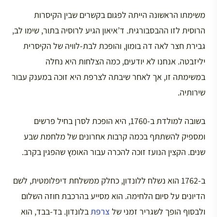
משימתו הראשונה הייתה לפגום בקשרים שבין הקיסרות
הרוסית לזו ההבסבורגית. ד’איאון הגיע לרוסיה בתור, שימו לב,
גבירת חצר לאה דה בומון, והופכת לבת-לוויה של הקיסרית
יליזבטה. אנחנו לא יודעים, כמה הצלחות היא נחלה
במשימתה זו, אך לאחר שיבתה לצרפת היא זוכה במענק עבור
שירותיה.
בשובה למולדת ב-1760, היא הופכת לסרן בחיל פרשים
ומספיק להשתתף בכמה קרבות אחרונים של מלחמת שבע
שנים. הקצין הנועז זוכה להכרה עבור האומץ שהפגין בקרב.
ב-1762 הוא נשלח ללונדון, כחלק ממשלחת דיפלומטית, לשם
הדיונים על סיום הלחימה. הוא מסייע בהרכבת חוזה השלום
ולבסוף הופך לשגריר זמני של
צרפת
בלונדון. בד-בבד, הוא