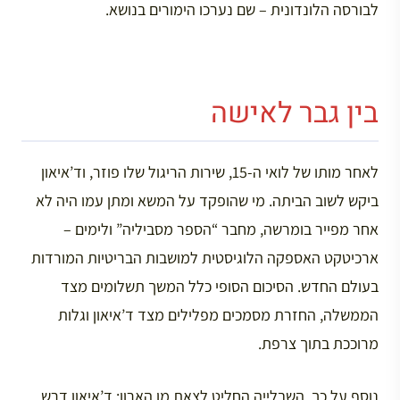
לבורסה הלונדונית – שם נערכו הימורים בנושא.
בין גבר לאישה
לאחר מותו של לואי ה-15, שירות הריגול שלו פוזר, וד’איאון
ביקש לשוב הביתה. מי שהופקד על המשא ומתן עמו היה לא
אחר מפייר בומרשה, מחבר “הספר מסביליה” ולימים –
ארכיטקט האספקה הלוגיסטית למושבות הבריטיות המורדות
בעולם החדש. הסיכום הסופי כלל המשך תשלומים מצד
הממשלה, החזרת מסמכים מפלילים מצד ד’איאון וגלות
מרוככת בתוך צרפת.
נוסף על כך, השבלייה החליט לצאת מן הארון: ד’איאון דרש