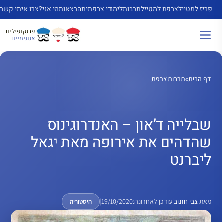
דלג
פריז למטייל
צרפת למטייל
תרבות
לימודי צרפתית
הרצאות
מי אני?
צרו איתי קשר
תוכן
פרנקופילים
אנונימיים
דף הבית
»
תרבות צרפת
שבלייה ד’און – האנדרוגינוס
שהדהים את אירופה מאת יגאל
ליברנט
מאת
צבי חזנוב
|
עודכן לאחרונה:
19/10/2020
|
היסטוריה