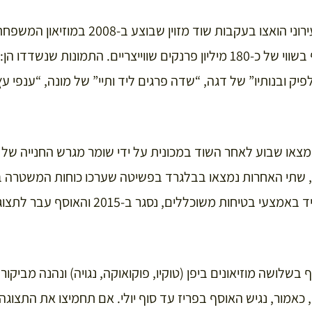
הליכי המעבר למוזיאון העירוני הואצו בעקבות שו
יצירות חשובות של האוסף בשווי של כ-180 מיליון פרנקים שווייצריים. התמו
לפיק ובנותיו” של דגה, “שדה פרגים ליד ותיי” של מונה, “ענפי ע
מצאו שבוע לאחר השוד במכונית על ידי שומר מגרש החנייה ש
המשפחתי, שלא היה מצויד באמצעי בטיחות משוכללים, נס
שלושה מוזיאונים ביפן (טוקיו, פוקואוקה, נגויה) ונהנה מביק
 כאמור, נגיש האוסף בפריז עד סוף יולי. אם תחמיצו את התצוגה