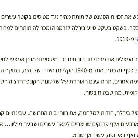
כש את זכויות הפטנט של תותח מהיר נגד מטוסים בקוטר עשרים 
בקר. בשקט בשקט סייע בירלה לגרמניה ומכר לה תותחים למרו
י
מ-1919.
 המצליח את מרכולתו, תותחים נגד מטוסים וכמו כן אמצעי לחימה
גם לצבא הבריטי והצרפתי. כסף זה כסף. החל מ-1940 הקליינט היח
מה אחרים, תחת עינם האוהדת של שלטונות הקונפדרדציה השווי
קומית. מה שבטוח בטוח.
ל בירלה, הודות למלחמה, את רווחי בית החרושת, שבינתיים קנה
רבעים אלף פרנקים שוויצריים למאה עשרים ושבעה מיליון… אמ
 ואף באירופה, עשיר אך שנוא.