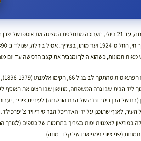
במוזיאון מיול מתקיימת עתה, עד 21 ביולי, תערוכה מתחלפת המציגה את אוספו 
בבית הסמוך ליד הבית שבו גרה המשפחה, מוזיאון שבו הציגו את האוס
בנו של הבן דיטר ובנה של הבת הורטנזה) לעיריית ציריך, יעב
ל העיר, לאגף שתוכנן על ידי האדריכל הבריטי דיוויד צ’יפרפילד. י
ה במוזיאון לאמנוית יפות בציריך בתרומות של כספים (לצורך ה
תמונות (שני ציורי נימפיאות של קלוד מונה).