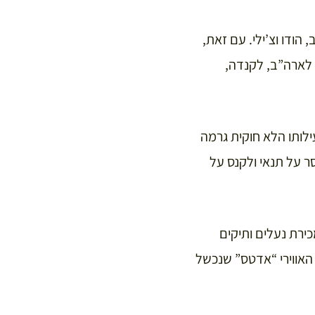
הודו וצ’ילי. עם זאת,
 לארה”ב, לקנדה,
משיך לנהל את החברה בנו דיטר וזאת במשך 34 שנה. פעילותו הלא חוקית גרמה
ב-1970 נידון דיטר בירלה למאסר על תנאי ולקנס על
ירת נעלים ותיקים
האווירי “אדטס” שנכשל