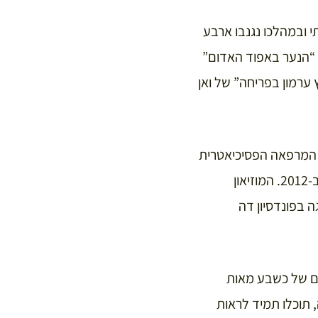
ד מזוין שבוצע ב-2008 במוזיאון המשפחתי ובמהלכו נגנבו ארבע
נות שנשדדו הן: “הנער באפוד האדום”
ץ ערמון בפריחה” של ואן
ל המרפאה הפסיכיאטרית
האוניברסיטאית של ציריך, שתי האחרות נמצאו בבלגרד בפשיטה שערכו כוחות המשטרה ב-2012. המוזיאון
גר ב-2015 והאוסף עבר לתצוגה בפונדסיון דה
ורם של כשבע מאות
, תוכלו תמיד לראות