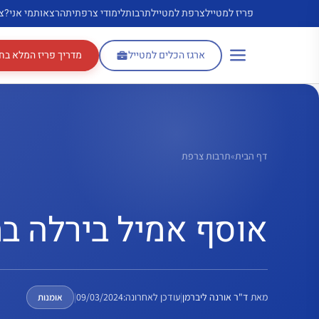
דלג
פריז למטייל
צרפת למטייל
תרבות
לימודי צרפתית
הרצאות
מי אני?
צ
תוכן
ארגז הכלים למטייל
מדריך פריז המלא בח
דף הבית
»
תרבות צרפת
אוסף אמיל בירלה במו
מאת
ד"ר אורנה ליברמן
|
עודכן לאחרונה:
09/03/2024
|
אומנות