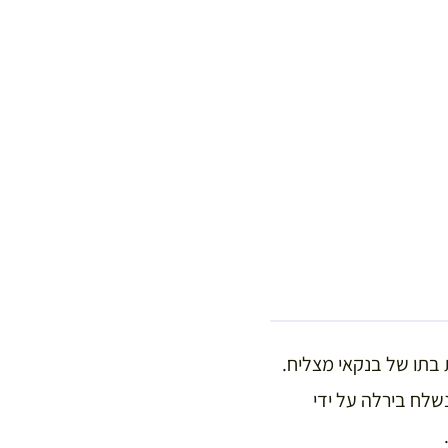
רד את מלחמת העולם הראשונה שבה שרת כקצין ונשא לאישה ב-1920 את בתו של בנקאי מצליח.
 סידר לו עבודה בבית חרושת למכונות, שהיה אחד מבעליו, בעיר מגדבורג. ב-1924 נשלח בירלה על ידי