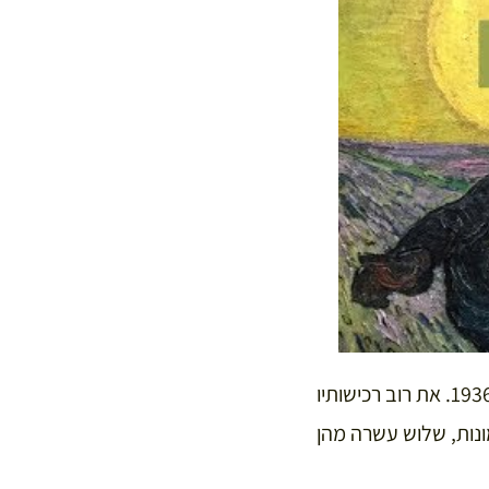
יצרן הנשק החל לרכוש תמונות כדי לקשט את הבית הגדול אליו עבר לגור עם משפחתו ב-1936. את רוב רכישותיו
ונות, שלוש עשרה מהן