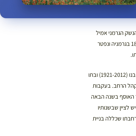
של יצרן הנשק הגרמני אמיל
בירלה, שנולד בגרמניה אך חי, החל מ-1924 ועד מותו, בציריך. אמיל בירלה, שנולד ב-1890 בגרמניה ונפטר
ארבע שנים לאחר פטירתו הפתאומית מהתקף לב בגיל 66, הקימו אלמנתו (1896-1979), בנו (1921-2012) ובתו
ף לקהל הרחב. בעקבות
ור האוסף בשנה הבאה
ש לציין שבשנותיו
רחבתו שכללה בניית