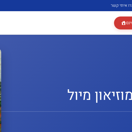
רו איתי קשר
ינם
זיאון מיול