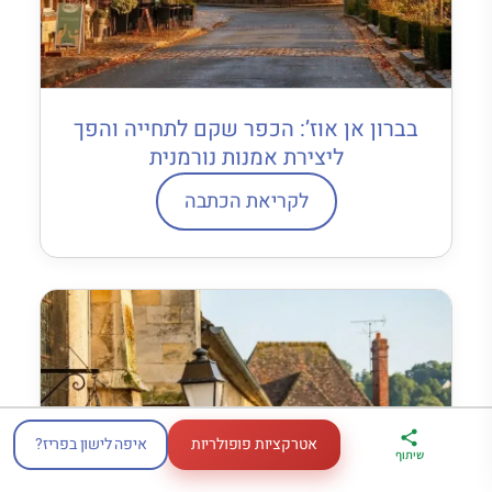
בברון אן אוז’: הכפר שקם לתחייה והפך
ליצירת אמנות נורמנית
לקריאת הכתבה
אטרקציות פופולריות
איפה לישון בפריז?
ארגז הכלים שלי
מדריך פריז
דברו
שיתוף
לטיול בצרפת
במתנה
איתי בווטסאפ