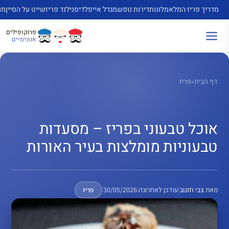
דלג
מדריך פריז המלא
מלונות
דירות נופש
מגדל אייפל
דיסנילנד פריז
שייט על הסיין
מו
תוכן
פרנקופילים
אנונימיים
דף הבית
»
פריז
אוכל טבעוני בפריז – מסעדות
טבעוניות מומלצות בעיר האורות
מאת
צבי חזנוב
|
עודכן לאחרונה:
30/05/2026
|
פריז