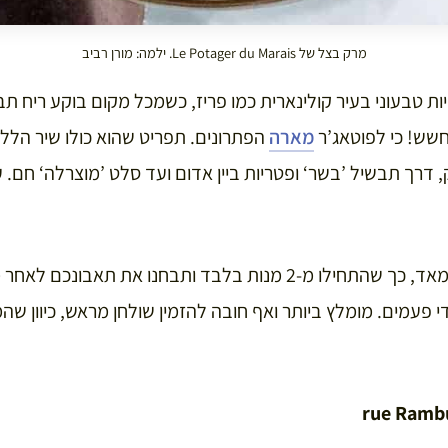
מרק בצל של Le Potager du Marais. ילמה: מורן רביב
ת טבעוני בעיר קולינארית כמו פריז, כשמכל מקום בוקע ריח ת
שש! כי לפוטאג’ר
מארה
הפתרונים. תפריט שהוא כולו שיר הל
דרך תבשיל ’בשר‘ ופטריות ביין אדום ועד סלט ’מוצרלה‘ חם. על
יש לציין כי המנות נדיבות מאד, כך שהתחילו מ-2 מנות בלבד ותבחנו 
די פעמים. מומלץ ביותר ואף חובה להזמין שולחן מראש, כיוון ש