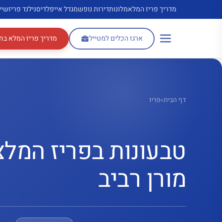
דלג
מדריך פריז המלא
מלונות
דירות נופש
מגדל אייפל
דיסנילנד פריז
שיי
תוכן
ארגז הכלים למטייל
מדריך פריז המלא בח
דף הבית
»
פריז
טבעונות בפריז המלצ
מורן רביב