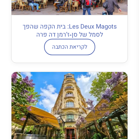
Les Deux Magots: בית הקפה שהפך
לסמל של סן‐ז’רמן דה פרה
לקריאת הכתבה