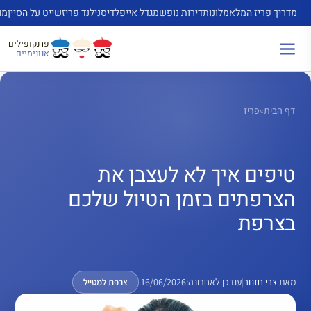
דלג
מדריך פריז המלא
מלונות
דירות נופש
מגדל אייפל
דיסנילנד פריז
שייט על הסיין
מו
תוכן
פרנקופילים
אנונימיים
דף הבית
»
פריז
טיפים איך לא לעצבן את
הצרפתים בזמן הטיול שלכם
בצרפת
מאת
צבי חזנוב
|
עודכן לאחרונה:
16/06/2026
|
צרפת למטייל