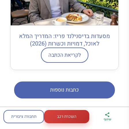
מסעדות בדיסנילנד פריז: המדריך המלא
לאוכל, דמויות וכשרות (2026)
לקריאת הכתבה
כתבות נוספות
השכרת רכב
תחבורה ציבורית
ארגז הכלים שלי
מדריך פריז
דברו
שיתוף
לטיול בצרפת
במתנה
איתי בווטסאפ