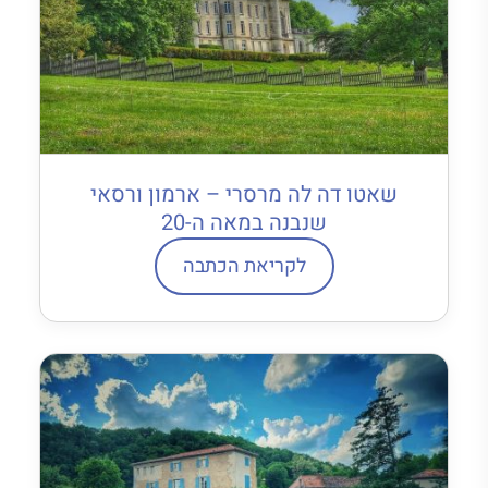
שאטו דה לה מרסרי – ארמון ורסאי
שנבנה במאה ה-20
לקריאת הכתבה