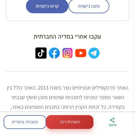
כתבו ביקורת
קראו ביקורות
עקבו אחרי במדיה החברתית
האתר פרנקופילים אנונימיים נוצר בשנת 2013. האתר כולל בין
השאר מספר הפניות לתוכניות שותפים ותוכן שיווקי שנבחר
בקפידה. כל זכויות הקניין הרוחני בתכנים המופיעים באתר,
לרבות לוגו, שם האתר, עיצוב האתר, תמונות, קבצים גרפיים,
השכרת רכב
תחבורה ציבורית
ארגז הכלים שלי
מדריך פריז
דברו
שיתוף
טקסט ו/או כל חומר אחר, שייכות לי (צבי חזנוב) או לצד שלישי
לטיול בצרפת
במתנה
איתי בווטסאפ