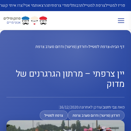
דלג
פריז למטייל
צרפת למטייל
תרבות
לימודי צרפתית
הרצאות
מי אני?
צרו איתי קשר
תוכן
פרנקופילים
אנונימיים
דף הבית
»
צרפת למטייל
»
דורדון (פריגור) ודרום מערב צרפת
יין צרפתי – מרתון הגרגרנים של
מדוק
מאת
צבי חזנוב
|
עודכן לאחרונה:
16/12/2020
|
דורדון (פריגור) ודרום מערב צרפת
צרפת למטייל