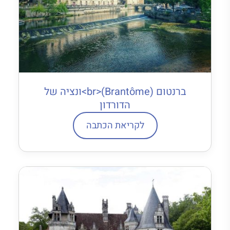
ברנטום (Brantôme)<br>ונציה של
הדורדון
לקריאת הכתבה