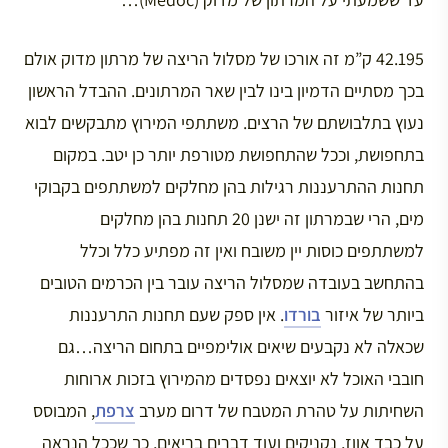
42.195 ק”מ זה אורכו של מסלול הריצה של מרתון מדוק אולם
בכך מסתיים הדמיון בינו לבין שאר המרתונים. ההבדל הראשון
נעוץ בתלבושתם של הרצים. משתתפי המירוץ מתבקשים לבוא
בתחפושת, וככל שהתחפושת מטורפת יותר כן יטב. במקום
תחנות ההתרעננות רגילות בהן מחלקים למשתתפים בקבוקי
מים, הרי שבמרתון זה ישנן 20 תחנות בהן מחלקים
למשתתפים כוסות יין משובח ואין זה מפתיע כלל וכלל
בהתחשב בעובדה שמסלול הריצה עובר בין הכרמים הטובים
ביותר של איזור
בורדו
. אין ספק שעם תחנות התרעננות
שכאלה לא נקבעים שיאים אולימפיים בתחום הריצה…​גם
חובבי האוכל לא יוצאים נפסדים מהמירוץ בזכות ארוחות
השחיתות על טהרת המטבח של דרום מערב
צרפת
, המבוסס
על כבד אווז, נקניקים ועוד דברים בריאים, כך שככל הנראה