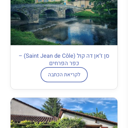
סן ז’אן דה קול (Saint Jean de Côle) –
כפר הפרחים
לקריאת הכתבה