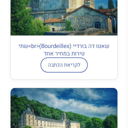
שאטו דה בורדיי (Bourdeilles)<br>שתי
טירות במחיר אחד
לקריאת הכתבה