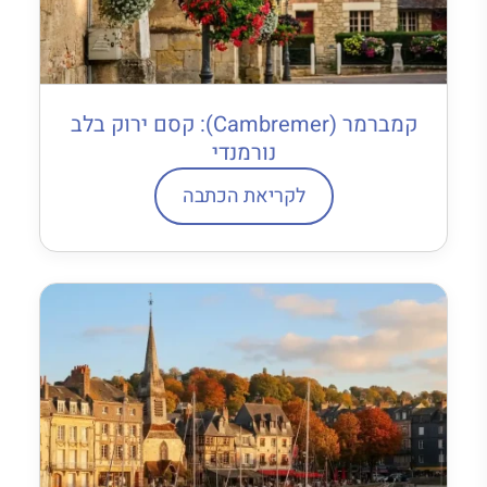
קמברמר (Cambremer): קסם ירוק בלב
נורמנדי
לקריאת הכתבה