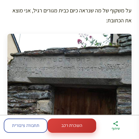
על משקוף של מה שנראה כיום כבית מגורים רגיל, אני מוצא
את הכתובת:
הכתובת על משקוף הדלת.
השכרת רכב
תחבורה ציבורית
ארגז הכלים שלי
מדריך פריז
דברו
שיתוף
לטיול בצרפת
במתנה
איתי בווטסאפ
הכתובת היא בשלוש שפות.