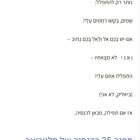
נותר רק להתפלל:
שָׁמַיִם, בַּקְּשׁוּ רַחֲמִים עָלָי!
אִם-יֵשׁ בָּכֶם אֵל וְלָאֵל בָּכֶם נָתִיב –
וַ אֲ נִ י לֹא מְצָאתִיו –
הִתְפַּלְּלוּ אַתֶּם עָלָי!
(ביאליק, לא אני)
אז אם תפילה, מכאן לכנסיה.