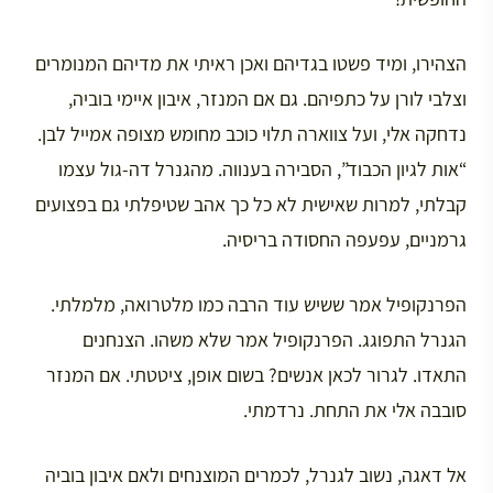
הצהירו, ומיד פשטו בגדיהם ואכן ראיתי את מדיהם המנומרים
וצלבי לורן על כתפיהם. גם אם המנזר, איבון איימי בוביה,
נדחקה אלי, ועל צווארה תלוי כוכב מחומש מצופה אמייל לבן.
“אות לגיון הכבוד”, הסבירה בענווה. מהגנרל דה-גול עצמו
קבלתי, למרות שאישית לא כל כך אהב שטיפלתי גם בפצועים
גרמניים, עפעפה החסודה בריסיה.
הפרנקופיל אמר ששיש עוד הרבה כמו מלטרואה, מלמלתי.
הגנרל התפוגג. הפרנקופיל אמר שלא משהו. הצנחנים
התאדו. לגרור לכאן אנשים? בשום אופן, ציטטתי. אם המנזר
סובבה אלי את התחת. נרדמתי.
אל דאגה, נשוב לגנרל, לכמרים המוצנחים ולאם איבון בוביה