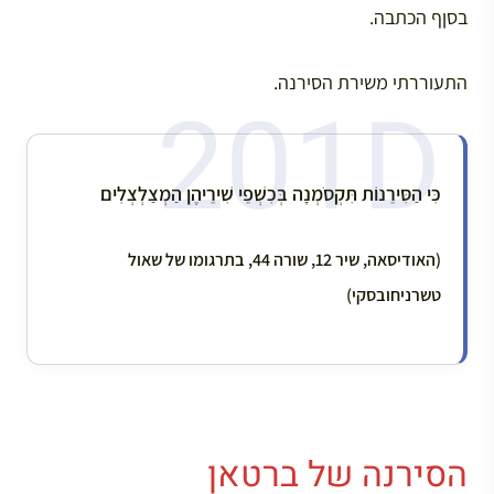
בסןף הכתבה.
התעוררתי משירת הסירנה.
כִּי הַסִּירֵנוֹת תִּקְסֹמְנָה בְּכִשְׁפֵי שִׁירֵיהֶן הַמְצַלְצְלִים
(האודיסאה, שיר 12, שורה 44, בתרגומו של שאול
טשרניחובסקי)
הסירנה של ברטאן