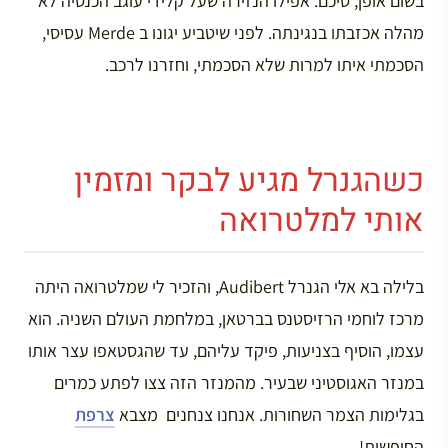
בשום אופן, סיכם. אפילו הנזירה שעל קלידי עוגב הכנסיה לא
מהלה אכזבתו בנגינתה. לפני שיטביע יגונו ב Merde עסיסי,
הסכמתי איתו למרות שלא הסכמתי, וחזרנו לרכב.
כשהגנרל מגיע לבקר ומזמין
אותי למלטרואה
בלילה בא אלי הגנרל Audibert, והזכיר לי שמלטרואה היתה
מרכז לוחמי הרזיסטנס בברטאן, במלחמת העולם השניה. הוא
עצמו, הוסיף בצניעות, פיקד עליהם, עד שהגסטאפו עצר אותו
במנזר האגוסטיני שבעיר. מהמנזר הזה צצו לפתע כמרים
בגלימות הצמר השחורות. אנחנו צנחנים מצבא
צרפת
החופשית!