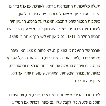
תעלה מלאכותית החוצה את
ברטאן
לאורכה, מנאנט בדרום
ועד ברסט בצפון. מי שהחליט על בנייתה היה נפוליאון,
בעקבות המצור שהטיל הצבא האנגלי על ברסט. הרעיון היה
ליצור נתיב מים פנימי, שלא יהיה נתון לאיומי צי עוין מכיוון הים.
הבניה החלה ב- 1811, ונפוליאון השלישי חנך אותה ב- 1858.
אורכה של התעלה כ- 360 ק”מ. לא פחות מ 238 תאי-ציפה
מאפשרים העלאה והורדה של סירות, כדי להתגבר על הפרשי
גובה. כיום איבדה התעלה את חשיבותה הצבאית והמסחרית,
בהיות התעבורה היבשתית והאוירית שימושית יותר, אך היא
עדיין יפה ונוצצת.
ליד המרכז הביניימי יש תחנת מידע לתיירים, שם, אם אינכם
סומכים עלי, תוכלו לקבל עלון עם מפה ולבדוק אם המידע