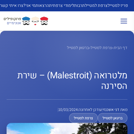
דלג
פריז למטייל
צרפת למטייל
תרבות
לימודי צרפתית
הרצאות
מי אני?
צרו איתי קשר
תוכן
פרנקופילים
אנונימיים
דף הבית
»
צרפת למטייל
»
ברטאן למטייל
מלטרואה (Malestroit) – שירת
הסירנה
מאת
דני אשכנזי
|
עודכן לאחרונה:
10/03/2024
|
ברטאן למטייל
צרפת למטייל