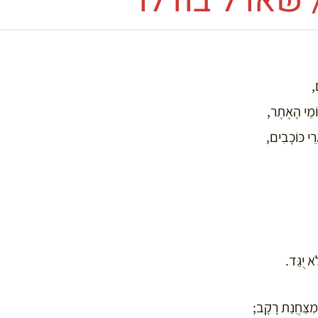
 שארל בודלר
,
מֵי הָאֶתֶר,
י כּוֹכָבִים,
א יֻגַּד.
 מִצַּחֲנַת רָקָב;