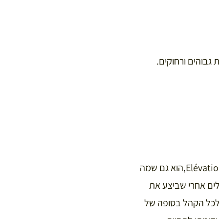
 גבוהים ורחוקים.
שם השיר, “התעלות”, עליית הרוח, מכיל גם רמז לטקס המיסה הנוצרי. שם השיר במקור,Elévation,הוא גם שמה
ים אחרי שביצע את
ת לכל הקהל בסופה של