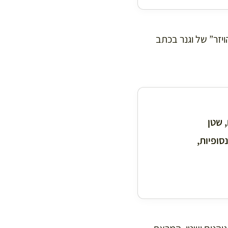
זר” של וגנר בכתב
, שטן
סופיות,