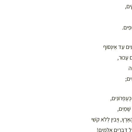
קִים,
ּפִים.
ְעִים עַד אֵינְסוֹף
ם עָכוּר,
ָה
ִים;
כְּעֶפְרוֹנִים,
שָׁמַיִם,
ָאָרֶץ, וְיָבִין לְלֹא קֹשִׁי
ֶל דְּבָרִים אִלְּמִים!