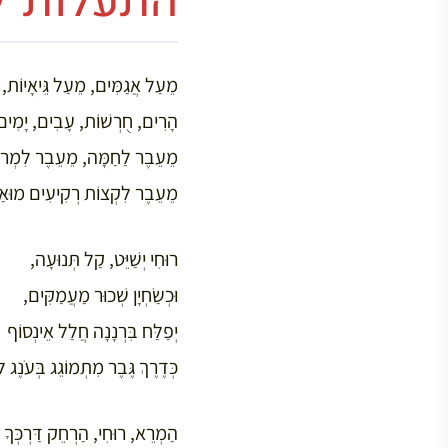
התעלות /
מֵעַל אֲגַמִּים, מֵעַל גֵּיאָיוֹת,
הָרִים, חֻרְשׁוֹת, עָבִים, יָמִים
מֵעֵבֶר לַחַמָּה, מֵעֵבֶר לִמְרוֹ
מֵעֵבֶר לִקְצוֹת רְקִיעִים מוּאַרֵ
רוּחִי יְשַׁיֵּט, קַל תְּנוּעָה,
וּכְשַׂחְיָן שְׁכוּר מַעֲמַקִּים,
יְפַלַּח בִּרְנָנָה חֲלַל אֵינְסוֹף
כְּדֶרֶךְ גֶּבֶר מִתְמוֹגֵג בְּעֹנֶג לֹ
הַמְרֵא, רוּחִי, הַרְחֵק דַּרְכְּךָ