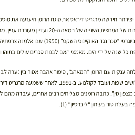
יצירתה חידשה מרגריט דיראס את סוגת הרומן וזיעזעה את מוסכמ
ובכך הפכה לאייקונית תרבות של המחצית השנייה של המאה
התודעה עם הרומן האוטוביוגרפי “סכר נגד האוקיינוס
כל שנה על ידי הים. מאמצי האם לבנות סכרים עולים בתוהו וה
27, רב מכר שתורגם לשלושים שפות ועובד לקולנוע. ב-1991,
צפון סין”. כתבה רומנים מצליחים רבים אחרים, עיבדה מהם ל
בעלת טור בעיתון “ליברסיון” (1).