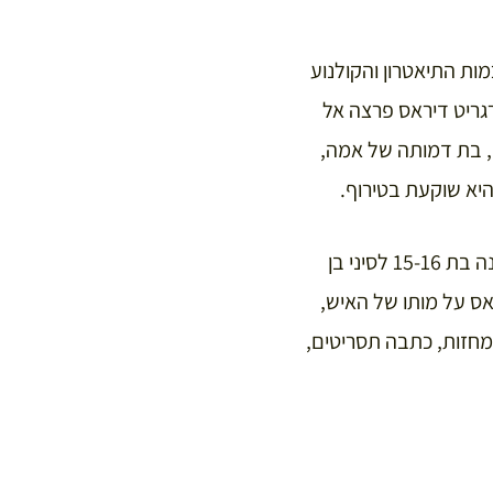
ות התיאטרון והקולנוע
 ה-20 ועדיין מעוררת עניין. מרגריט דיראס פרצה אל
 השקט” (1950) שבו אלמנה צרפתיה, בת דמותה של אמה,
יא שוקעת בטירוף.
ב-1984 נחלה דיראס הצלחה ענקית עם הרומן “המאהב”, סיפור אהבה אסור בין נערה לבנה בת 15-16 לסיני בן
 לאחר ששמעה מרגריט דיראס על מותו של האיש,
מחזות, כתבה תסריטים,