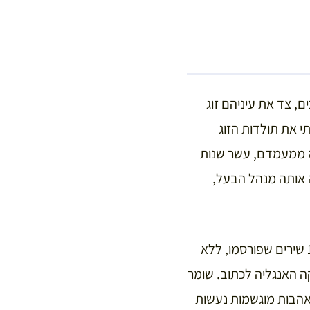
, צד את עיניהם זוג
י את תולדות הזוג
לא ממעמדם, עשר שנות
ה אותה מנהל הבעל,
עצירות פה ושם כמו בקילבף ובאי וייט, בביתם הריק, רוב הזמן. בגיל 24 כתבה האנגליה 19 שירים שפורסמו, ללא
קה האנגליה לכתוב. שומר
אהבות מוגשמות נעשות