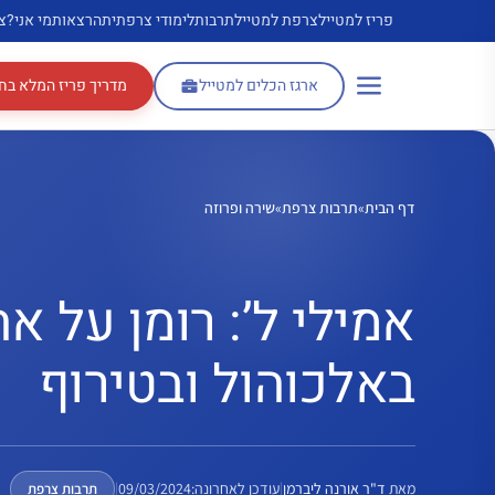
דלג
פריז למטייל
צרפת למטייל
תרבות
לימודי צרפתית
הרצאות
מי אני?
צ
תוכן
ארגז הכלים למטייל
מדריך פריז המלא בח
דף הבית
»
תרבות צרפת
»
שירה ופרוזה
אמילי ל’: רומן על א
באלכוהול ובטירוף
מאת
ד"ר אורנה ליברמן
|
עודכן לאחרונה:
09/03/2024
|
תרבות צרפת