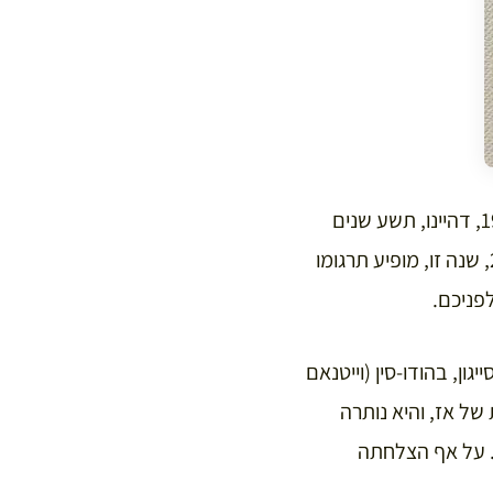
כתבה זו מוקדשת לרומן של מרגריט דיראס, “אמילי ל'”, שפורסם לראשונה בצרפת ב-1987, דהיינו, תשע שנים
וב-2023, שנה זו, מופיע תרגומו
פניכם.
ת, אינטלקטואלית, מחזאית, תסריטאית, במאית, נולדה ב-1914 ליד סייגון, בהודו-סין (וייטנאם
תית של אז, והיא נותרה
. על אף הצלחתה