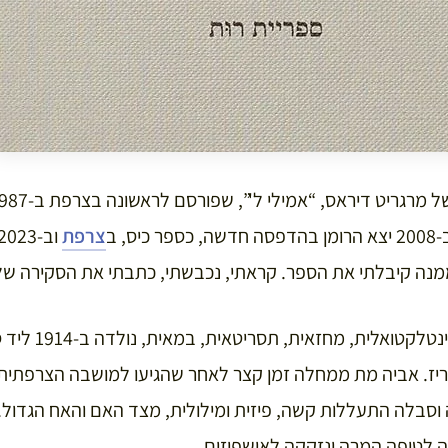
, ב
צרפת
מנה קיבלתי את הספר. קראתי, נכבשתי, כתבתי את הסקירה של
מרגריט דיראס, סופר
) ונפטרה ב-1996 בפריז. אביה מת ממחלה זמן קצר לאחר שהגיעו למושבה הצרפ
וסבלה התעללות קשה, פיזית ומילולית, מצד האם והאח הגדול
 לטיפה המרה ונזקקה לאישפוזים.