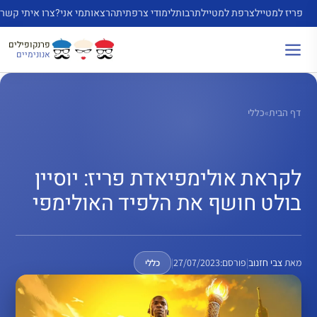
דלג
פריז למטייל
צרפת למטייל
תרבות
לימודי צרפתית
הרצאות
מי אני?
צרו איתי קשר
תוכן
פרנקופילים
אנונימיים
דף הבית
»
כללי
לקראת אולימפיאדת פריז: יוסיין
בולט חושף את הלפיד האולימפי
מאת
צבי חזנוב
|
פורסם:
27/07/2023
|
כללי