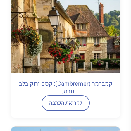
קמברמר (Cambremer): קסם ירוק בלב
נורמנדי
לקריאת הכתבה