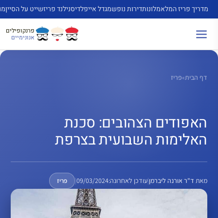
דלג
מדריך פריז המלא
מלונות
דירות נופש
מגדל אייפל
דיסנילנד פריז
שייט על הסיין
מו
תוכן
פרנקופילים
אנונימיים
דף הבית
»
פריז
האפודים הצהובים: סכנת
האלימות השבועית בצרפת
מאת
ד"ר אורנה ליברמן
|
עודכן לאחרונה:
09/03/2024
|
פריז