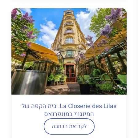
La Closerie des Lilas: בית הקפה של
המינגווי במונפרנאס
לקריאת הכתבה