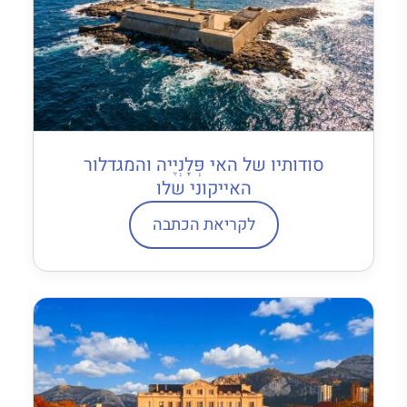
סודותיו של האי פְּלָנְיֶיה והמגדלור
האייקוני שלו
לקריאת הכתבה