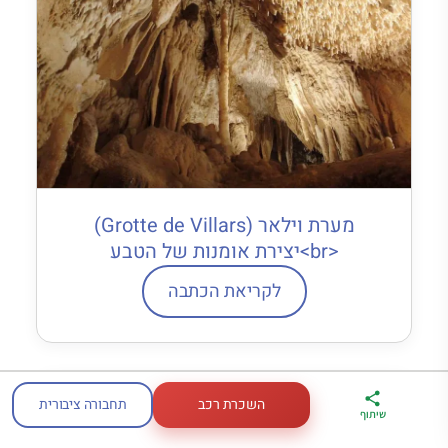
מערת וילאר (Grotte de Villars)
<br>יצירת אומנות של הטבע
לקריאת הכתבה
השכרת רכב
תחבורה ציבורית
ארגז הכלים שלי
מדריך פריז
דברו
שיתוף
לטיול בצרפת
במתנה
איתי בווטסאפ