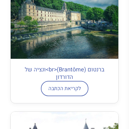
ברנטום (Brantôme)<br>ונציה של
הדורדון
לקריאת הכתבה