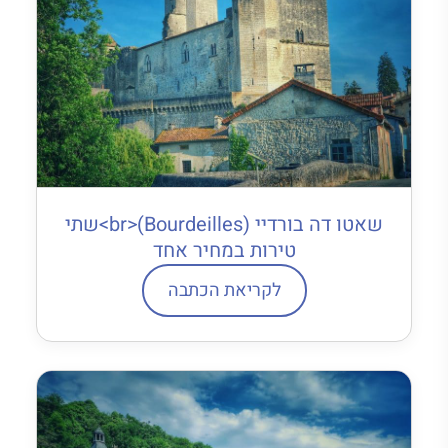
שאטו דה בורדיי (Bourdeilles)<br>שתי
טירות במחיר אחד
לקריאת הכתבה