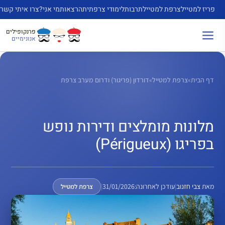
דלג
פריז למטייל
צרפת למטייל
תרבות
לימודי צרפתית
הרצאות
מי אני?
צרו איתי קשר
תוכן
פרנקופילים
אנונימיים
דף הבית
»
צרפת למטייל
»
דורדון (פריגור) ודרום מערב צרפת
מלונות מומלצים ודירות נופש
בפריגו (Périgueux)
מאת
צבי חזנוב
|
עודכן לאחרונה:
31/01/2026
|
צרפת למטייל